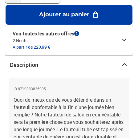
de rembourrage : cuir véritable de chèvreMatériau du cadre : bois
massif de manguierDimensions : 60 x 57 x 64 cm (l x P x H)Largeur
Ajouter au panier
du siège : 39 cmProfondeur du siège : 41 cmHauteur du siège à
partir du sol : 40 cmL'assemblage est requis
Voir toutes les autres offres
2
2 Neufs
—
À partir de 220,99 €
Description
ID 8719883826905
Quoi de mieux que de vous détendre dans un
fauteuil confortable à la fin d'une journée bien
remplie ? Notre fauteuil de salon en cuir véritable
sera la première chose que vous souhaiterez après
une longue journée. Le fauteuil tube est tapissé en
cuir véritable de chèvre, qui est doux, durable et