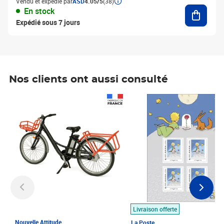
Vendu et expédié par
ASD
4.05/5
(38)
Ajouter
En stock
Expédié sous 7 jours
Nos clients ont aussi consulté
Prix 1 490,00€
Prix 7,50€
Livraison offerte
Nouvelle Attitude
La Poste