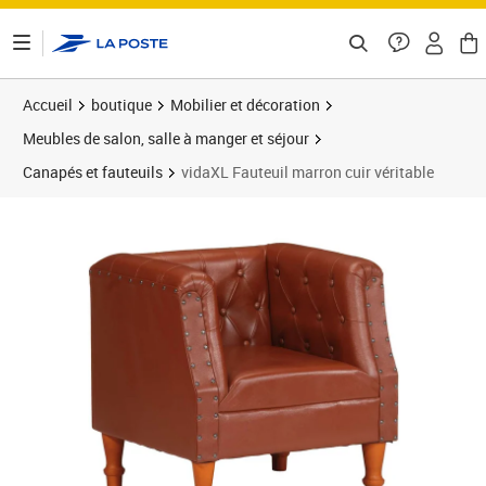
ontenu de la page
Accueil
boutique
Mobilier et décoration
Meubles de salon, salle à manger et séjour
Canapés et fauteuils
vidaXL Fauteuil marron cuir véritable
Prix 220,89€
Prix 2
Prix 2