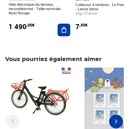
Vélo électrique du facteur,
Collector 4 timbres - Le Petit P
reconditionné - Taille normale -
- Lettre Verte
Noir/ Rouge
20g / France
1 490
7
,00€
,50€
Ajouter au panier
Vous pourriez également aimer
Prix 1 490,00€
Prix 7,50€