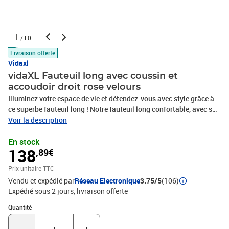
1
/10
Livraison offerte
Vidaxl
vidaXL Fauteuil long avec coussin et
accoudoir droit rose velours
Illuminez votre espace de vie et détendez-vous avec style grâce à
ce superbe fauteuil long ! Notre fauteuil long confortable, avec son
look élégant et sa fonctionnalité, est un ajout intemporel et
Voir la description
pratique à n'importe quelle pièce. Tissu en velours doux et
En stock
confortable : cette chaise longue est ornée d'un tissu en velours
138
,89€
exceptionnellement doux et confortable, offrant une délicieuse
sensation contre la peau.Expérience d'assise confortable : cette
Prix unitaire TTC
chaise longue est remplie d'une mousse de haute résilience qui
Vendu et expédié par
Réseau Electronique
3.75/5
(106)
épouse les formes de votre corps, offrant un soutien sur mesure
Expédié sous 2 jours
livraison offerte
qui contribue à réduire les tensions au niveau du cou, des épaules,
du dos et de la taille.Coussin lombaire pour plus de confort : le
Quantité : 1
Quantité
coussin lombaire inclus offre un confort et un soutien maximum
lorsque vous vous asseyez ou vous appuyez sur le fauteuil