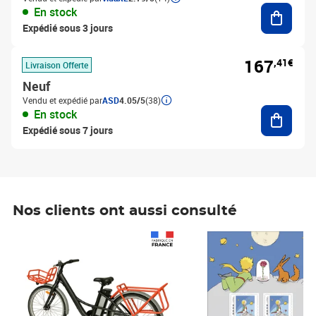
Ajouter
En stock
Expédié sous 3 jours
167
,41€
Livraison Offerte
Neuf
Vendu et expédié par
ASD
4.05/5
(38)
Ajouter
En stock
Expédié sous 7 jours
Nos clients ont aussi consulté
Prix 1 490,00€
Prix 7,50€