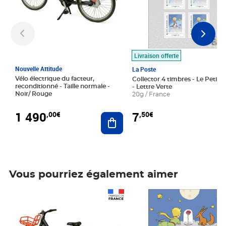
Livraison offerte
Nouvelle Attitude
La Poste
Vélo électrique du facteur,
Collector 4 timbres - Le Petit P
reconditionné - Taille normale -
- Lettre Verte
Noir/ Rouge
20g / France
1 490
7
,00€
,50€
Ajouter au panier
Vous pourriez également aimer
Prix 1 490,00€
Prix 7,50€