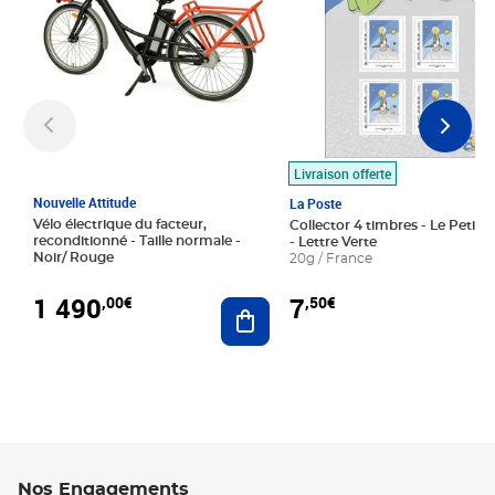
Livraison offerte
Nouvelle Attitude
La Poste
Vélo électrique du facteur,
Collector 4 timbres - Le Petit P
reconditionné - Taille normale -
- Lettre Verte
Noir/ Rouge
20g / France
1 490
7
,00€
,50€
Ajouter au panier
Nos Engagements