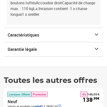
boutons tuftésAccoudoir droitCapacité de charge
max. : 110 kgLa livraison contient :1 x chaise
longue1 x oreiller
Caractéristiques
Garantie légale
Toutes les autres offres
148,99 €
Livraison Offerte
Promotion
-6%
138
,99€
Neuf
Vendu et expédié par
vidaXL
2.79/5
(14)