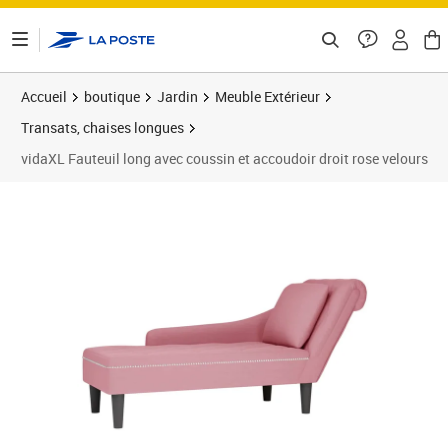
ontenu de la page
Accueil
boutique
Jardin
Meuble Extérieur
Transats, chaises longues
vidaXL Fauteuil long avec coussin et accoudoir droit rose velours
Prix 138,89€
Prix b
Prix 1
Prix 1