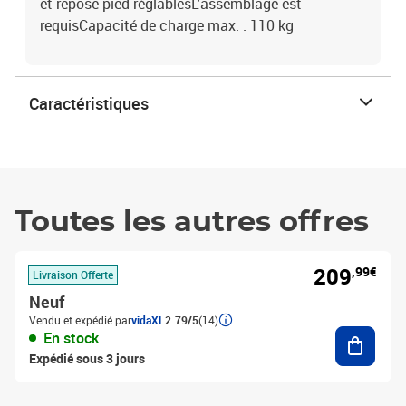
et repose-pied réglablesL'assemblage est
requisCapacité de charge max. : 110 kg
Caractéristiques
Toutes les autres offres
209
,99€
Livraison Offerte
Neuf
Vendu et expédié par
vidaXL
2.79/5
(14)
Ajouter
En stock
Expédié sous 3 jours