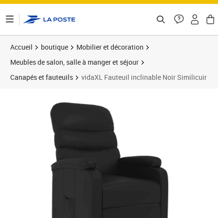
ontenu de la page
Accueil
boutique
Mobilier et décoration
Meubles de salon, salle à manger et séjour
Canapés et fauteuils
vidaXL Fauteuil inclinable Noir Similicuir
Prix 209,89€
Prix 2