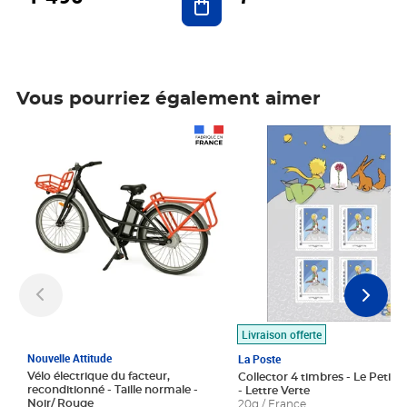
Vous pourriez également aimer
Prix 1 490,00€
Prix 7,50€
Livraison offerte
Nouvelle Attitude
La Poste
Vélo électrique du facteur,
Collector 4 timbres - Le Petit P
reconditionné - Taille normale -
- Lettre Verte
Noir/ Rouge
20g / France