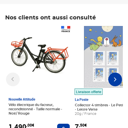
Nos clients ont aussi consulté
Prix 1 490,00€
Prix 7,50€
Livraison offerte
Nouvelle Attitude
La Poste
Vélo électrique du facteur,
Collector 4 timbres - Le Petit P
reconditionné - Taille normale -
- Lettre Verte
Noir/ Rouge
20g / France
1 490
7
,00€
,50€
Ajouter au panier