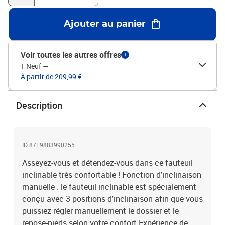
similicuir (40 % polyester, 35 % PU, 15 % PVC, 10 % coton),
contreplaqué, ferMatériau de remplissage : MousseDimensions
Ajouter au panier
totales : 75 x 91 x 101 cm (l x P x H)Dimensions du siège : 50 x 50
cm (l x P)Hauteur du siège à partir du sol : 45 cmDossier et repose-
pied réglablesL'assemblage est requisCapacité de charge max. :
Voir toutes les autres offres
1
110 kg
1 Neuf
—
À partir de 209,99 €
Description
ID 8719883990255
Asseyez-vous et détendez-vous dans ce fauteuil
inclinable très confortable ! Fonction d'inclinaison
manuelle : le fauteuil inclinable est spécialement
conçu avec 3 positions d'inclinaison afin que vous
puissiez régler manuellement le dossier et le
repose-pieds selon votre confort.Expérience de