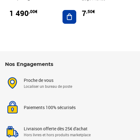
1 490
7
,00€
,50€
Ajouter au panier
Nos Engagements
Proche de vous
Localiser un bureau de poste
Paiements 100% sécurisés
Livraison offerte dès 25€ d'achat
Hors livres et hors produits marketplace