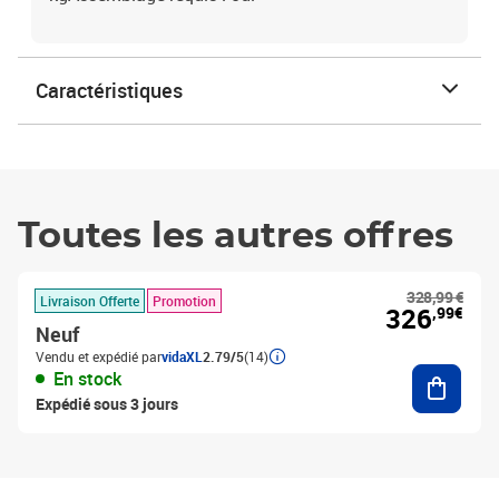
Caractéristiques
Toutes les autres offres
328,99 €
Livraison Offerte
Promotion
326
,99€
Neuf
Vendu et expédié par
vidaXL
2.79/5
(14)
Ajouter
En stock
Expédié sous 3 jours