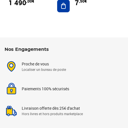
1 490
7
,00€
,50€
Ajouter au panier
Nos Engagements
Proche de vous
Localiser un bureau de poste
Paiements 100% sécurisés
Livraison offerte dès 25€ d'achat
Hors livres et hors produits marketplace