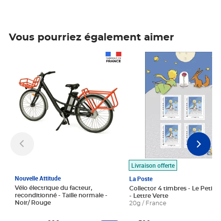
Vous pourriez également aimer
Prix 1 490,00€
Prix 7,50€
Livraison offerte
Nouvelle Attitude
La Poste
Vélo électrique du facteur,
Collector 4 timbres - Le Petit P
reconditionné - Taille normale -
- Lettre Verte
Noir/ Rouge
20g / France