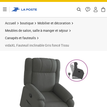
ontenu de la page
Accueil
boutique
Mobilier et décoration
Meubles de salon, salle à manger et séjour
Canapés et fauteuils
vidaXL Fauteuil inclinable Gris foncé Tissu
Prix 326,89€
Prix b
Prix 3