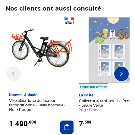
Nos clients ont aussi consulté
Prix 1 490,00€
Prix 7,50€
Livraison offerte
Nouvelle Attitude
La Poste
Vélo électrique du facteur,
Collector 4 timbres - Le Petit P
reconditionné - Taille normale -
- Lettre Verte
Noir/ Rouge
20g / France
1 490
7
,00€
,50€
Ajouter au panier