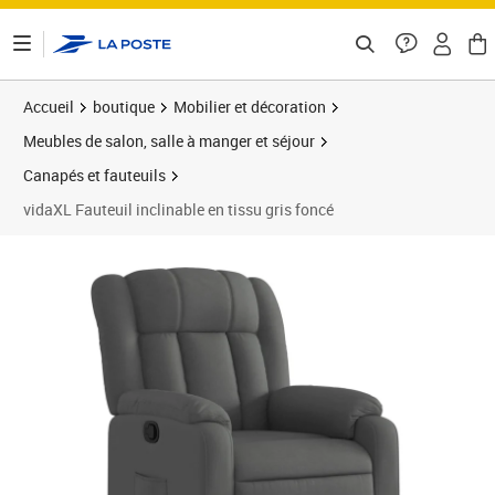
ontenu de la page
Accueil
boutique
Mobilier et décoration
Meubles de salon, salle à manger et séjour
Canapés et fauteuils
vidaXL Fauteuil inclinable en tissu gris foncé
Prix 202,89€
Prix 2
Prix 2