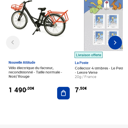
Livraison offerte
Nouvelle Attitude
La Poste
Vélo électrique du facteur,
Collector 4 timbres - Le Petit P
reconditionné - Taille normale -
- Lettre Verte
Noir/ Rouge
20g / France
1 490
7
,00€
,50€
Ajouter au panier