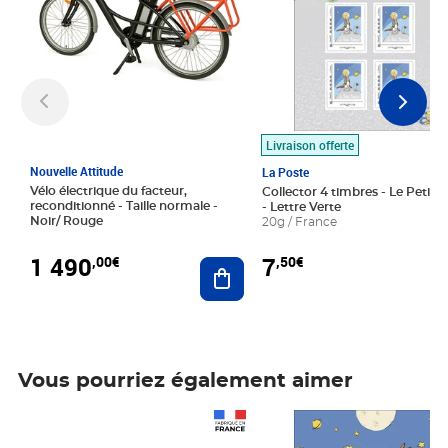
Livraison offerte
Nouvelle Attitude
La Poste
Vélo électrique du facteur,
Collector 4 timbres - Le Petit P
reconditionné - Taille normale -
- Lettre Verte
Noir/ Rouge
20g / France
1 490
7
,00€
,50€
Ajouter au panier
Vous pourriez également aimer
Prix 1 490,00€
Prix 7,50€