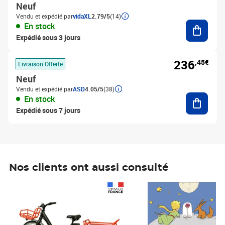
Neuf
Vendu et expédié par
vidaXL
2.79/5
(14)
Ajouter
En stock
Expédié sous 3 jours
236
,45€
Livraison Offerte
Neuf
Vendu et expédié par
ASD
4.05/5
(38)
Ajouter
En stock
Expédié sous 7 jours
Nos clients ont aussi consulté
Prix 1 490,00€
Prix 7,50€