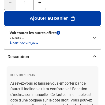
latérale pour garder vos objets essentiels à portée de main.Cadre
solide et stable : Le cadre en bois et en métal offre une structure
solide et stable. Ce fauteuil inclinable est confortable et
durable.Couleur : Gris foncéMatériau : Tissu (100 % polyester),
Ajouter au panier
métal, contreplaquéMatériau de remplissage : Mousse, fibre
PPDimensions assise : 78 x 92 x 98 cm (l x P x H)Dimensions
allongée : 78 x 149 x 77 cm (l x P x H)Largeur d’assise : 50
Voir toutes les autres offres
2
cmProfondeur d’assise : 57 cmHauteur d’assise à partir du sol :
2 Neufs
—
42-44 cmHauteur des accoudoirs à partir du sol : 58 cmCapacité
À partir de 202,99 €
de charge maximale : 110 kgAssemblage requis : Oui
Description
ID 8721012182615
Asseyez-vous et laissez-vous emporter par ce
fauteuil inclinable ultra-confortable ! Fonction
d'inclinaison manuelle : Ce fauteuil inclinable est
doté d'une poignée sur le côté droit. Vous pouvez