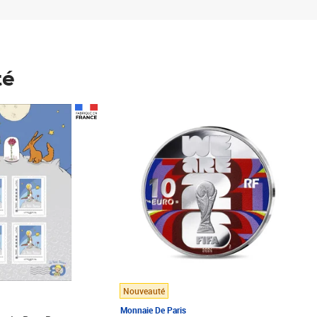
té
Prix 148,00€
Nouveauté
Monnaie De Paris