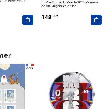
 - Le Petit Prince -
FIFA – Coupe du Monde 2026 Monnaie
de 10€ Argent colorisée
148
,00€
Ajouter au panier
Ajoute
mer
Prix 148,00€