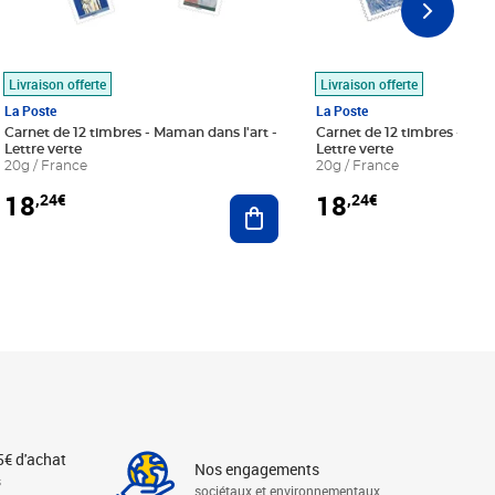
Livraison offerte
Livraison offerte
La Poste
La Poste
Carnet de 12 timbres - Maman dans l'art -
Carnet de 12 timbres - Le bl
Lettre verte
Lettre verte
20g / France
20g / France
18
18
,24€
,24€
r au panier
Ajouter au panier
5€ d'achat
Nos engagements
s
sociétaux et environnementaux