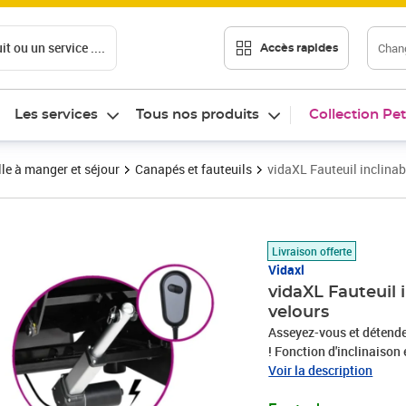
t ou un service ....
Chang
Accès rapides
Les services
Tous nos produits
Collection Pet
le à manger et séjour
Canapés et fauteuils
vidaXL Fauteuil inclinab
Prix 239,89€
Livraison offerte
Vidaxl
vidaXL Fauteuil 
velours
Asseyez-vous et détendez
! Fonction d'inclinaison 
électrique pour la foncti
Voir la description
pouvez facilement régler