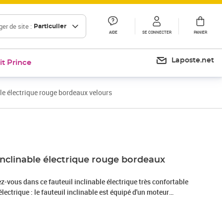
er de site :
Particulier
AIDE
SE CONNECTER
PANIER
Laposte.net
it Prince
le électrique rouge bordeaux velours
Prix 239,99€
inclinable électrique rouge bordeaux
-vous dans ce fauteuil inclinable électrique très confortable
électrique : le fauteuil inclinable est équipé d'un moteur
on d'inclinaison. Il offre 3 positions d'inclinaison et vous
 le dossier et le repose-pied à l'aide de la commande