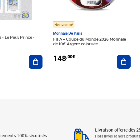
Nouveauté
Monnaie De Paris
 - Le Petit Prince -
FIFA – Coupe du Monde 2026 Monnaie
de 10€ Argent colorisée
148
,00€
Ajouter au panier
Ajoute
Livraison offerte dès 2
iements 100% sécurisés
Hors livres et hors produit