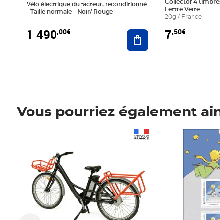
Collector 4 timbres
Vélo électrique du facteur, reconditionné
Lettre Verte
- Taille normale - Noir/ Rouge
20g / France
1 490
7
,00€
,50€
Ajouter au panier
Vous pourriez également ai
Prix 1 490,00€
Prix 7,50€