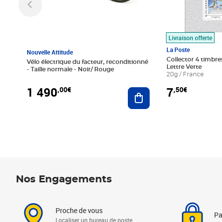
Livraison offerte
La Poste
Nouvelle Attitude
Collector 4 timbres
Vélo électrique du facteur, reconditionné
Lettre Verte
- Taille normale - Noir/ Rouge
20g / France
1 490
7
,00€
,50€
Ajouter au panier
Nos Engagements
Proche de vous
Pa
Localiser un bureau de poste