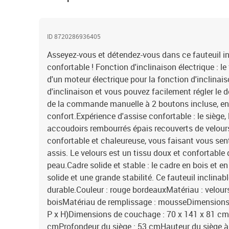
ID 8720286936405
Asseyez-vous et détendez-vous dans ce fauteuil inc
confortable ! Fonction d'inclinaison électrique : le
d'un moteur électrique pour la fonction d'inclinaiso
d'inclinaison et vous pouvez facilement régler le do
de la commande manuelle à 2 boutons incluse, en 
confort.Expérience d'assise confortable : le siège, l
accoudoirs rembourrés épais recouverts de velour
confortable et chaleureuse, vous faisant vous sent
assis. Le velours est un tissu doux et confortable 
peau.Cadre solide et stable : le cadre en bois et e
solide et une grande stabilité. Ce fauteuil inclinab
durable.Couleur : rouge bordeauxMatériau : velours
boisMatériau de remplissage : mousseDimensions d
P x H)Dimensions de couchage : 70 x 141 x 81 cm (
cmProfondeur du siège : 53 cmHauteur du siège à 