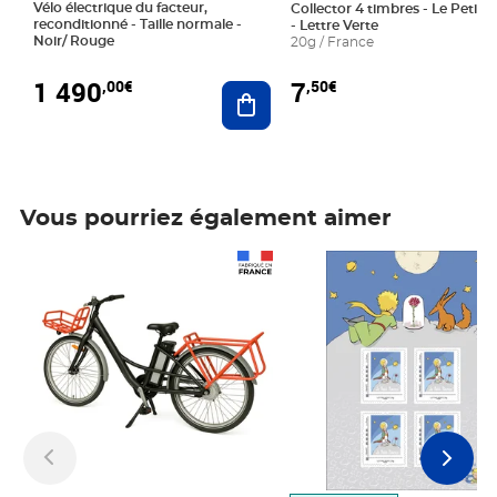
Vélo électrique du facteur,
Collector 4 timbres - Le Petit P
reconditionné - Taille normale -
- Lettre Verte
Noir/ Rouge
20g / France
1 490
7
,00€
,50€
Ajouter au panier
Vous pourriez également aimer
Prix 1 490,00€
Prix 7,50€