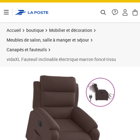
ontenu de la page
Accueil
boutique
Mobilier et décoration
Meubles de salon, salle à manger et séjour
Canapés et fauteuils
vidaXL Fauteuil inclinable électrique marron foncé tissu
Prix barré 487,99 €
Prix 381,45€