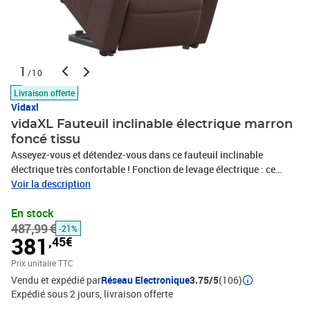
1
/10
Livraison offerte
Vidaxl
vidaXL Fauteuil inclinable électrique marron
foncé tissu
Asseyez-vous et détendez-vous dans ce fauteuil inclinable
électrique très confortable ! Fonction de levage électrique : ce
fauteuil inclinable pour personnes âgées est équipé d'un moteur
Voir la description
électrique pour la fonction de levage. Grâce à la fonction qui
En stock
pousse toute la chaise vers le haut, vous pouvez facilement vous
487,99 €
tenir debout sans stresser votre dos et vos genoux en appuyant
-21%
381
,45€
simplement sur le bouton.Fonction d'inclinaison électrique : ce
fauteuil inclinable est également équipé d'un moteur électrique qui
Prix unitaire TTC
permet de régler automatiquement le repose-pied et le dossier
Vendu et expédié par
Réseau Electronique
3.75/5
(106)
dans n'importe quelle position, selon votre confort, en appuyant
Expédié sous 2 jours
livraison offerte
simplement sur le bouton situé sur le côté du fauteuil. Cette