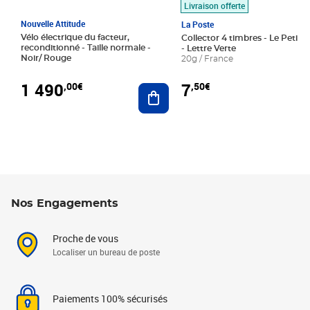
Livraison offerte
Nouvelle Attitude
La Poste
Vélo électrique du facteur,
Collector 4 timbres - Le Petit P
reconditionné - Taille normale -
- Lettre Verte
Noir/ Rouge
20g / France
1 490
7
,00€
,50€
Ajouter au panier
Nos Engagements
Proche de vous
Localiser un bureau de poste
Paiements 100% sécurisés