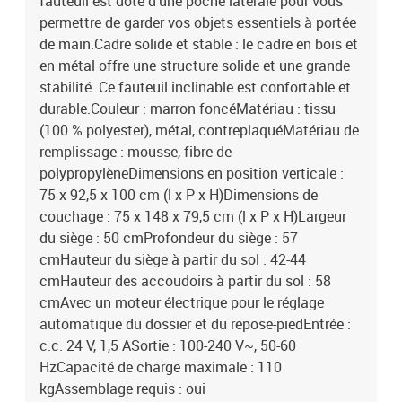
fauteuil est doté d'une poche latérale pour vous
permettre de garder vos objets essentiels à portée
de main.Cadre solide et stable : le cadre en bois et
en métal offre une structure solide et une grande
stabilité. Ce fauteuil inclinable est confortable et
durable.Couleur : marron foncéMatériau : tissu
(100 % polyester), métal, contreplaquéMatériau de
remplissage : mousse, fibre de
polypropylèneDimensions en position verticale :
75 x 92,5 x 100 cm (l x P x H)Dimensions de
couchage : 75 x 148 x 79,5 cm (l x P x H)Largeur
du siège : 50 cmProfondeur du siège : 57
cmHauteur du siège à partir du sol : 42-44
cmHauteur des accoudoirs à partir du sol : 58
cmAvec un moteur électrique pour le réglage
automatique du dossier et du repose-piedEntrée :
c.c. 24 V, 1,5 ASortie : 100-240 V~, 50-60
HzCapacité de charge maximale : 110
kgAssemblage requis : oui