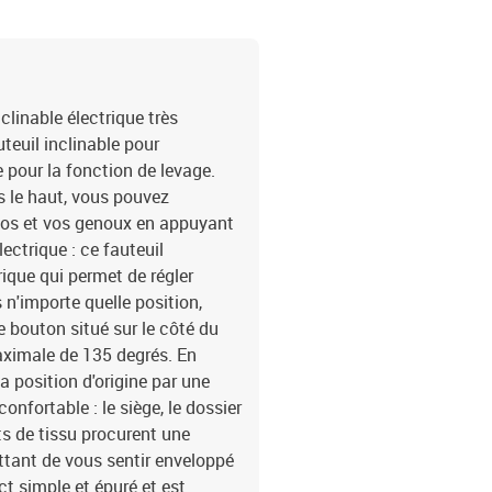
linable électrique très
uteuil inclinable pour
 pour la fonction de levage.
s le haut, vous pouvez
 dos et vos genoux en appuyant
ectrique : ce fauteuil
ique qui permet de régler
n'importe quelle position,
 bouton situé sur le côté du
aximale de 135 degrés. En
a position d'origine par une
onfortable : le siège, le dossier
ts de tissu procurent une
ttant de vous sentir enveloppé
ct simple et épuré et est