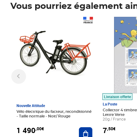
Vous pourriez également ai
Prix 1 490,00€
Prix 7,50€
Livraison offerte
La Poste
Nouvelle Attitude
Collector 4 timbres
Vélo électrique du facteur, reconditionné
Lettre Verte
- Taille normale - Noir/ Rouge
20g / France
1 490
7
,00€
,50€
Ajouter au panier