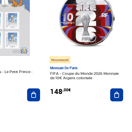
Nouveauté
Monnaie De Paris
 - Le Petit Prince -
FIFA – Coupe du Monde 2026 Monnaie
de 10€ Argent colorisée
148
,00€
Ajouter au panier
Ajoute