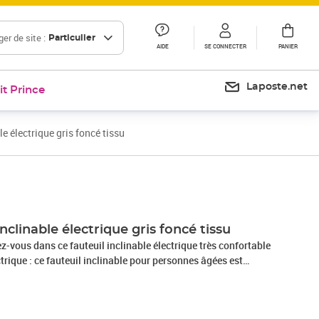
er de site :
Particulier
AIDE
SE CONNECTER
PANIER
Laposte.net
it Prince
e électrique gris foncé tissu
Prix 384,99€
nclinable électrique gris foncé tissu
-vous dans ce fauteuil inclinable électrique très confortable
ctrique : ce fauteuil inclinable pour personnes âgées est
rique pour la fonction de levage. Grâce à la fonction qui
ers le haut, vous pouvez facilement vous tenir debout sans
os genoux en appuyant simplement sur le bouton.Fonction