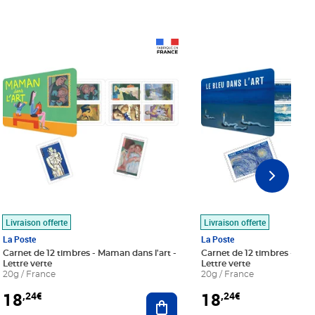
Prix 18,24€
Prix 18,24€
Livraison offerte
Livraison offerte
La Poste
La Poste
Carnet de 12 timbres - Maman dans l'art -
Carnet de 12 timbres - Le bl
Lettre verte
Lettre verte
20g / France
20g / France
18
18
,24€
,24€
r au panier
Ajouter au panier