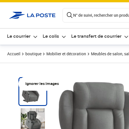
ontenu de la page
N° de suivi, rechercher un produi
Le courrier
Le colis
Le transfert de courrier
Accueil
boutique
Mobilier et décoration
Meubles de salon, sal
Ignorer les images