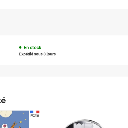
En stock
Expédié sous 3 jours
té
Prix 148,00€