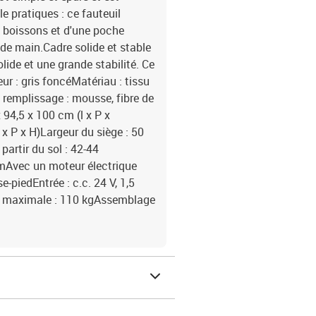
e pratiques : ce fauteuil
s boissons et d'une poche
 de main.Cadre solide et stable
olide et une grande stabilité. Ce
ur : gris foncéMatériau : tissu
 remplissage : mousse, fibre de
94,5 x 100 cm (l x P x
x P x H)Largeur du siège : 50
artir du sol : 42-44
cmAvec un moteur électrique
-piedEntrée : c.c. 24 V, 1,5
ge maximale : 110 kgAssemblage