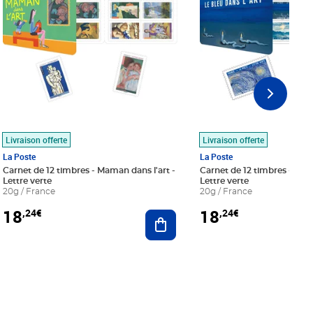
Livraison offerte
Livraison offerte
La Poste
La Poste
Carnet de 12 timbres - Maman dans l'art -
Carnet de 12 timbres - Le bl
Lettre verte
Lettre verte
20g / France
20g / France
18
18
,24€
,24€
r au panier
Ajouter au panier