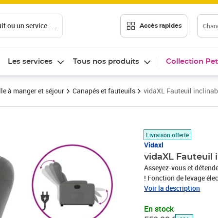
t ou un service ....
Chang
Accès rapides
Les services
Tous nos produits
Collection Pet
le à manger et séjour
Canapés et fauteuils
vidaXL Fauteuil inclinabl
Prix barré 559,99 €
Prix 382,86€
Livraison offerte
Vidaxl
vidaXL Fauteuil i
Asseyez-vous et détendez
! Fonction de levage éle
équipé d'un moteur élect
Voir la description
pousse toute la chaise v
En stock
stresser votre dos et v