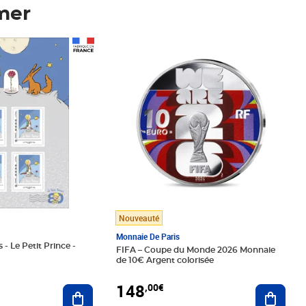
mer
Prix 148,00€
Nouveauté
Monnaie De Paris
 - Le Petit Prince -
FIFA – Coupe du Monde 2026 Monnaie
de 10€ Argent colorisée
148
,00€
Ajouter au panier
Ajoute