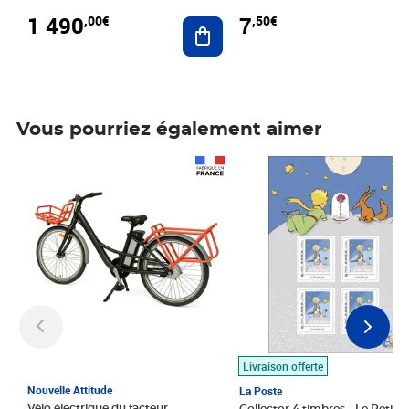
1 490
7
,00€
,50€
Ajouter au panier
Vous pourriez également aimer
Prix 1 490,00€
Prix 7,50€
Livraison offerte
Nouvelle Attitude
La Poste
Vélo électrique du facteur,