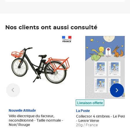
Nos clients ont aussi consulté
Prix 1 490,00€
Prix 7,50€
Livraison offerte
Nouvelle Attitude
La Poste
Vélo électrique du facteur,
Collector 4 timbres - Le Petit P
reconditionné - Taille normale -
- Lettre Verte
Noir/ Rouge
20g / France