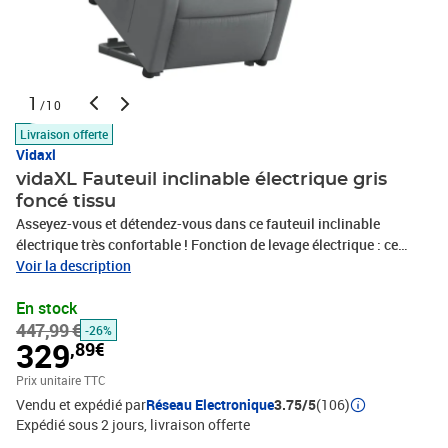
1
/10
Livraison offerte
Vidaxl
vidaXL Fauteuil inclinable électrique gris
foncé tissu
Asseyez-vous et détendez-vous dans ce fauteuil inclinable
électrique très confortable ! Fonction de levage électrique : ce
fauteuil inclinable pour personnes âgées est équipé d'un moteur
Voir la description
électrique pour la fonction de levage. Grâce à la fonction qui
En stock
pousse toute la chaise vers le haut, vous pouvez facilement vous
447,99 €
tenir debout sans stresser votre dos et vos genoux en appuyant
-26%
329
,89€
simplement sur le bouton.Fonction d'inclinaison électrique : ce
fauteuil inclinable est également équipé d'un moteur électrique qui
Prix unitaire TTC
permet de régler automatiquement le repose-pied et le dossier
Vendu et expédié par
Réseau Electronique
3.75/5
(106)
dans n'importe quelle position, selon votre confort, en appuyant
Expédié sous 2 jours
livraison offerte
simplement sur le bouton situé sur le côté du fauteuil. Cette