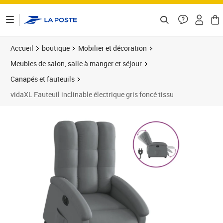
ontenu de la page
Accueil
boutique
Mobilier et décoration
Meubles de salon, salle à manger et séjour
Canapés et fauteuils
vidaXL Fauteuil inclinable électrique gris foncé tissu
Prix barré 447,99 €
Prix 329,89€
Prix 3