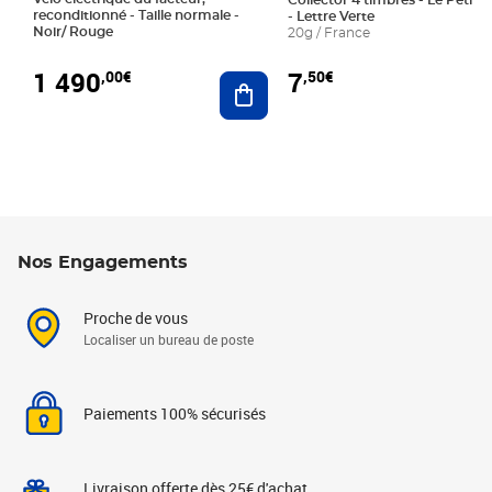
Collector 4 timbres - Le Petit P
reconditionné - Taille normale -
- Lettre Verte
Noir/ Rouge
20g / France
1 490
7
,00€
,50€
Ajouter au panier
Nos Engagements
Proche de vous
Localiser un bureau de poste
Paiements 100% sécurisés
Livraison offerte dès 25€ d'achat