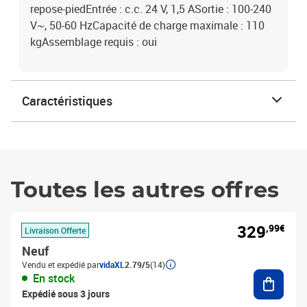
repose-piedEntrée : c.c. 24 V, 1,5 ASortie : 100-240
V~, 50-60 HzCapacité de charge maximale : 110
kgAssemblage requis : oui
Caractéristiques
Toutes les autres offres
329
,99€
Livraison Offerte
Neuf
Vendu et expédié par
vidaXL
2.79/5
(14)
Ajouter
En stock
Expédié sous 3 jours