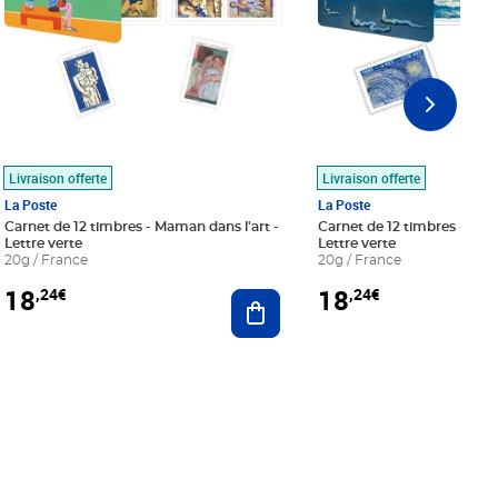
Livraison offerte
Livraison offerte
La Poste
La Poste
Carnet de 12 timbres - Maman dans l'art -
Carnet de 12 timbres - Le bl
Lettre verte
Lettre verte
20g / France
20g / France
18
18
,24€
,24€
r au panier
Ajouter au panier