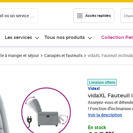
t ou un service ....
Chang
Accès rapides
Les services
Tous nos produits
Collection Pet
le à manger et séjour
Canapés et fauteuils
vidaXL Fauteuil inclinabl
Prix 235,89€
Livraison offerte
Vidaxl
vidaXL Fauteuil i
Asseyez-vous et détendez
! Fonction d'inclinaison 
électrique qui permet de
Voir la description
n'importe quelle positio
En stock
situé sur le côté du fau