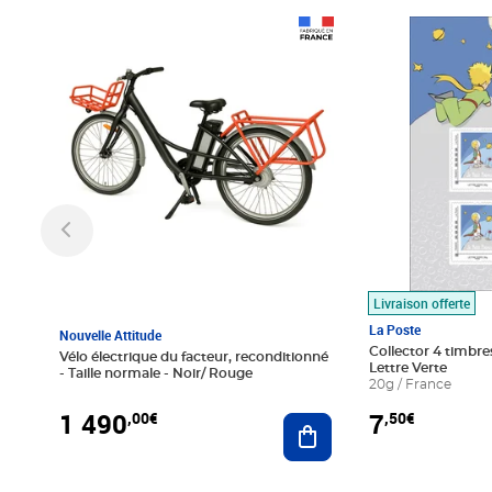
Prix 1 490,00€
Prix 7,50€
Livraison offerte
La Poste
Nouvelle Attitude
Collector 4 timbres
Vélo électrique du facteur, reconditionné
Lettre Verte
- Taille normale - Noir/ Rouge
20g / France
1 490
7
,00€
,50€
Ajouter au panier