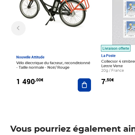
Livraison offerte
La Poste
Nouvelle Attitude
Collector 4 timbres
Vélo électrique du facteur, reconditionné
Lettre Verte
- Taille normale - Noir/ Rouge
20g / France
1 490
7
,00€
,50€
Ajouter au panier
Vous pourriez également ai