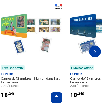
Prix 18,24€
Prix 18,24€
Livraison offerte
Livraison offerte
La Poste
La Poste
Carnet de 12 timbres - Maman dans l'art -
Carnet de 12 timbres - Le bl
Lettre verte
Lettre verte
20g / France
20g / France
18
18
,24€
,24€
r au panier
Ajouter au panier