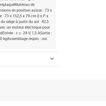
ntreplaquéMatériau de
sions en position assise : 73 x
: 73 x 152,5 x 79 cm (l x P x
u siège à partir du sol : 42,5
Avec un moteur électrique pour
ntrée : c.c. 24 V, 1,5 ASortie :
0 kgAssemblage requis : oui