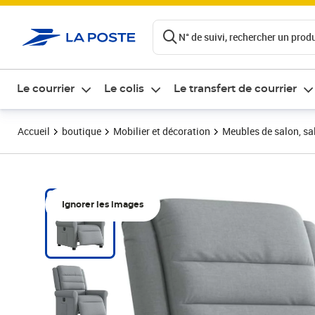
ontenu de la page
N° de suivi, rechercher un produi
Le courrier
Le colis
Le transfert de courrier
Accueil
boutique
Mobilier et décoration
Meubles de salon, sal
Ignorer les images