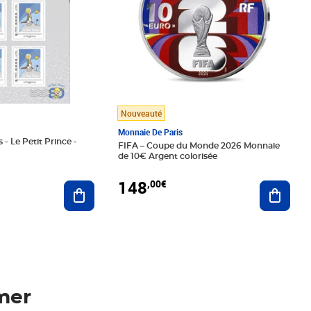
Nouveauté
Monnaie De Paris
 - Le Petit Prince -
FIFA – Coupe du Monde 2026 Monnaie
de 10€ Argent colorisée
148
,00€
Ajouter au panier
Ajoute
mer