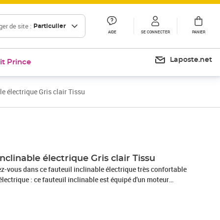
er de site :
Particulier
AIDE
SE CONNECTER
PANIER
Laposte.net
it Prince
e électrique Gris clair Tissu
Prix 235,99€
Prix 276,52€
nclinable électrique Gris clair Tissu
-vous dans ce fauteuil inclinable électrique très confortable
électrique : ce fauteuil inclinable est équipé d'un moteur
 régler automatiquement le repose-pied et le dossier dans
n, selon votre confort, en appuyant simplement sur le bouton
teuil. Cette fonction permet une inclinaison maximale de 135