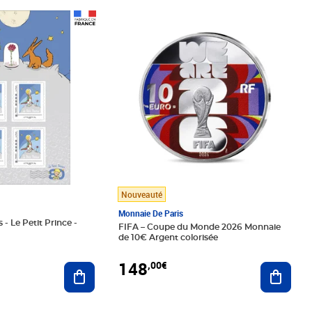
Prix 148,00€
Nouveauté
Monnaie De Paris
 - Le Petit Prince -
FIFA – Coupe du Monde 2026 Monnaie
de 10€ Argent colorisée
148
,00€
Ajouter au panier
Ajoute