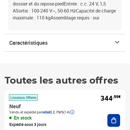
dossier et du repose-piedEntrée : c.c. 24 V, 1,5
ASortie : 100-240 V~, 50-60 HzCapacité de charge
maximale : 110 kgAssemblage requis : oui
Caractéristiques
Toutes les autres offres
344
,99€
Livraison Offerte
Neuf
Vendu et expédié par
vidaXL
2.79/5
(14)
Ajouter
En stock
Expédié sous 3 jours