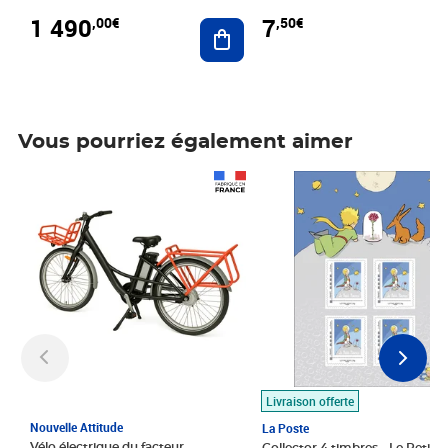
1 490
7
,00€
,50€
Ajouter au panier
Vous pourriez également aimer
Prix 1 490,00€
Prix 7,50€
Livraison offerte
Nouvelle Attitude
La Poste
Vélo électrique du facteur,