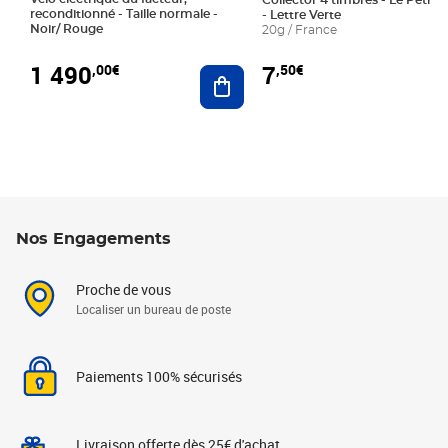
Collector 4 timbres - Le Petit P
reconditionné - Taille normale -
- Lettre Verte
Noir/ Rouge
20g / France
1 490
7
,00€
,50€
Ajouter au panier
Nos Engagements
Proche de vous
Localiser un bureau de poste
Paiements 100% sécurisés
Livraison offerte dès 25€ d'achat