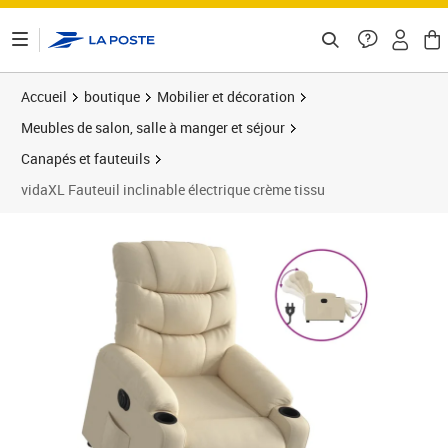
ontenu de la page
Accueil
boutique
Mobilier et décoration
Meubles de salon, salle à manger et séjour
Canapés et fauteuils
vidaXL Fauteuil inclinable électrique crème tissu
Prix barré 478,99 €
Prix 344,89€
Prix 3