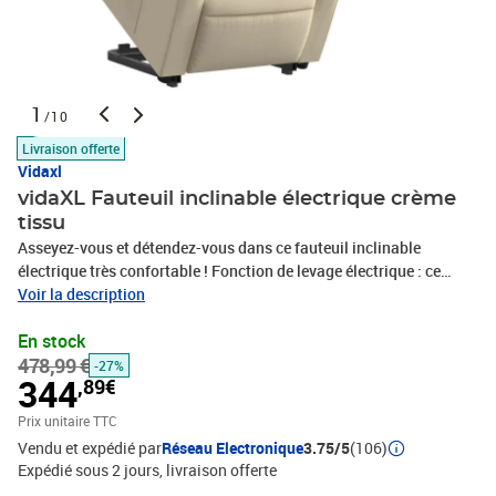
1
/10
Livraison offerte
Vidaxl
vidaXL Fauteuil inclinable électrique crème
tissu
Asseyez-vous et détendez-vous dans ce fauteuil inclinable
électrique très confortable ! Fonction de levage électrique : ce
fauteuil inclinable pour personnes âgées est équipé d'un moteur
Voir la description
électrique pour la fonction de levage. Grâce à la fonction qui
En stock
pousse toute la chaise vers le haut, vous pouvez facilement vous
478,99 €
tenir debout sans stresser votre dos et vos genoux en appuyant
-27%
344
,89€
simplement sur le bouton.Fonction d'inclinaison électrique : ce
fauteuil inclinable est également équipé d'un moteur électrique qui
Prix unitaire TTC
permet de régler automatiquement le repose-pied et le dossier
Vendu et expédié par
Réseau Electronique
3.75/5
(106)
dans n'importe quelle position, selon votre confort, en appuyant
Expédié sous 2 jours
livraison offerte
simplement sur le bouton situé sur le côté du fauteuil. Cette