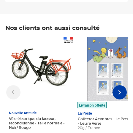
Nos clients ont aussi consulté
Prix 1 490,00€
Prix 7,50€
Livraison offerte
Nouvelle Attitude
La Poste
Vélo électrique du facteur,
Collector 4 timbres - Le Petit P
reconditionné - Taille normale -
- Lettre Verte
Noir/ Rouge
20g / France