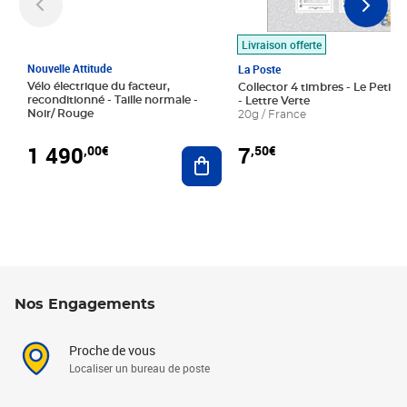
Livraison offerte
Nouvelle Attitude
La Poste
Vélo électrique du facteur,
Collector 4 timbres - Le Petit P
reconditionné - Taille normale -
- Lettre Verte
Noir/ Rouge
20g / France
1 490
7
,00€
,50€
Ajouter au panier
Nos Engagements
Proche de vous
Localiser un bureau de poste