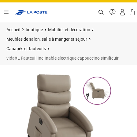
ontenu de la page
Accueil
boutique
Mobilier et décoration
Meubles de salon, salle à manger et séjour
Canapés et fauteuils
vidaXL Fauteuil inclinable électrique cappuccino similicuir
Prix barré 456,99 €
Prix 346,89€
Prix 3