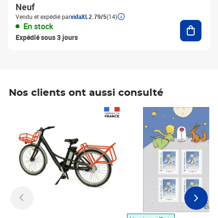
Neuf
Vendu et expédié par
vidaXL
2.79/5
(14)
Ajouter
En stock
Expédié sous 3 jours
Nos clients ont aussi consulté
Prix 1 490,00€
Prix 7,50€