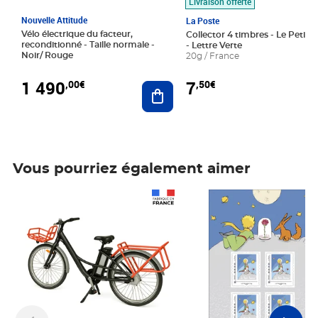
Livraison offerte
Nouvelle Attitude
La Poste
Vélo électrique du facteur,
Collector 4 timbres - Le Petit P
reconditionné - Taille normale -
- Lettre Verte
Noir/ Rouge
20g / France
1 490
7
,00€
,50€
Ajouter au panier
Vous pourriez également aimer
Prix 1 490,00€
Prix 7,50€