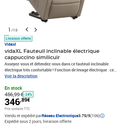
1
/10
Livraison offerte
Vidaxl
vidaXL Fauteuil inclinable électrique
cappuccino similicuir
Asseyez-vous et détendez-vous dans ce fauteuil inclinable
électrique très confortable ! Fonction de levage électrique : ce
fauteuil inclinable pour personnes âgées est équipé d'un moteur
Voir la description
électrique pour la fonction de levage. Grâce à la fonction qui
En stock
pousse toute la chaise vers le haut, vous pouvez facilement vous
456,99 €
tenir debout sans stresser votre dos et vos genoux en appuyant
-24%
346
,89€
simplement sur le bouton.Fonction d'inclinaison électrique : ce
fauteuil inclinable est également équipé d'un moteur électrique qui
Prix unitaire TTC
permet de régler automatiquement le repose-pied et le dossier
Vendu et expédié par
Réseau Electronique
3.75/5
(106)
dans n'importe quelle position, selon votre confort, en appuyant
Expédié sous 2 jours
livraison offerte
simplement sur le bouton situé sur le côté du fauteuil. Cette