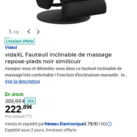
1
/10
Livraison offerte
Vidaxl
vidaXL Fauteuil inclinable de massage
repose-pieds noir similicuir
Asseyez-vous et détendez-vous dans ce fauteuil inclinable de
massage très confortable ! Fonction d'inclinaison manuelle : le
fauteuil de massage est spécialement conçu avec une fonction
Voir la description
d'inclinaison afin que vous puissiez régler le dossier et le repose-
En stock
pied selon votre confort.Fonction de vibration : les 6 points de
303,99 €
massage vous permettent de faire l'expérience d'un massage
-26%
222
,89€
mieux ciblé. De plus, la télécommande incluse vous permet de
choisir différents programmes de massage. La fonction de
Prix unitaire TTC
massage est alimentée par le connecteur USB qui nécessite une
Vendu et expédié par
Réseau Electronique
3.75/5
(106)
source d'alimentation USB certifiée de 5 V (non
Expédié sous 2 jours
livraison offerte
fournie).Pivotement à 360 degrés : le fauteuil inclinable peut