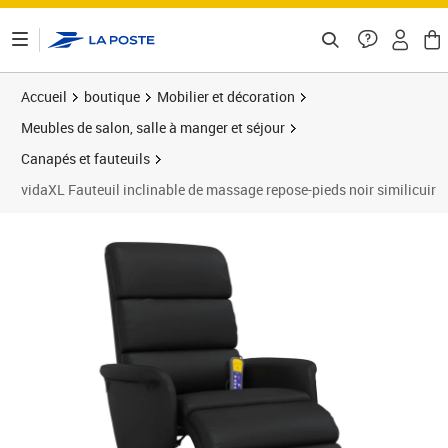
ontenu de la page
Accueil
boutique
Mobilier et décoration
Meubles de salon, salle à manger et séjour
Canapés et fauteuils
vidaXL Fauteuil inclinable de massage repose-pieds noir similicuir
Prix barré 303,99 €
Prix 222,89€
Prix 2
Prix 2