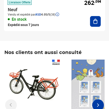
262
,09€
Livraison Offerte
Neuf
Vendu et expédié par
ASD
4.05/5
(38)
Ajouter
En stock
Expédié sous 7 jours
Nos clients ont aussi consulté
Prix 1 490,00€
Prix 7,50€