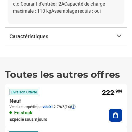
c.c.Courant d'entrée : 2ACapacité de charge
maximale : 110 kgAssemblage requis : oui
Caractéristiques
Toutes les autres offres
222
,99€
Livraison Offerte
Neuf
Vendu et expédié par
vidaXL
2.79/5
(14)
Ajouter
En stock
Expédié sous 3 jours