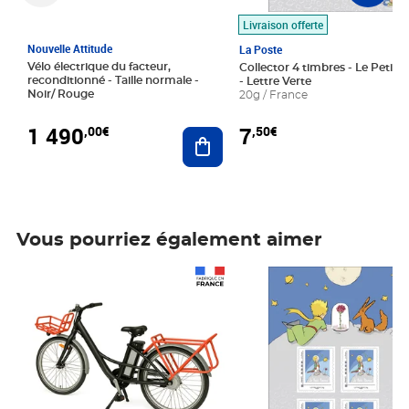
Livraison offerte
Nouvelle Attitude
La Poste
Vélo électrique du facteur,
Collector 4 timbres - Le Petit P
reconditionné - Taille normale -
- Lettre Verte
Noir/ Rouge
20g / France
1 490
7
,00€
,50€
Ajouter au panier
Vous pourriez également aimer
Prix 1 490,00€
Prix 7,50€