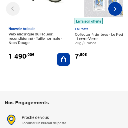
Livraison offerte
Nouvelle Attitude
La Poste
Vélo électrique du facteur,
Collector 4 timbres - Le Petit P
reconditionné - Taille normale -
- Lettre Verte
Noir/ Rouge
20g / France
1 490
7
,00€
,50€
Ajouter au panier
Nos Engagements
Proche de vous
Localiser un bureau de poste