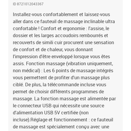
ID 8721012043367
cmProfondeur du siège : 65 cmHauteur de l'accoudoir à partir du
sol : 57 cmDiamètre de la base ronde : 70 cmType de massage :
Installez-vous confortablement et laissez-vous
massage par vibrations par 6 pointsTension d'entrée : 5V
aller dans ce fauteuil de massage inclinable ultra
c.c.Courant d'entrée : 2ACapacité de charge max. : 110
confortable ! Confort et ergonomie : l'assise, le
kgL'assemblage est requis
dossier et les larges accoudoirs rembourrés et
recouverts de simili cuir procurent une sensation
de confort et de chaleur, vous donnant
l'impression d'être enveloppé lorsque vous êtes
assis. Fonction massage (vibration uniquement,
non médical) : Les 6 points de massage intégrés
vous permettent de profiter d'un massage plus
ciblé. De plus, la télécommande incluse vous
permet de choisir différents programmes de
massage. La fonction massage est alimentée par
le connecteur USB qui nécessite une source
d'alimentation USB 5V certifiée (non
incluse).Réglage et fonctionnement : ce fauteuil
de massage est spécialement conçu avec une