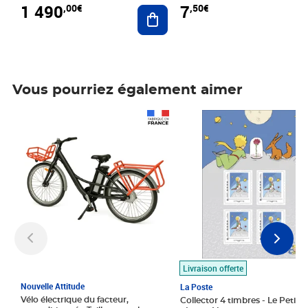
1 490
7
,00€
,50€
Ajouter au panier
Vous pourriez également aimer
Prix 1 490,00€
Prix 7,50€
Livraison offerte
Nouvelle Attitude
La Poste
Vélo électrique du facteur,
Collector 4 timbres - Le Petit P