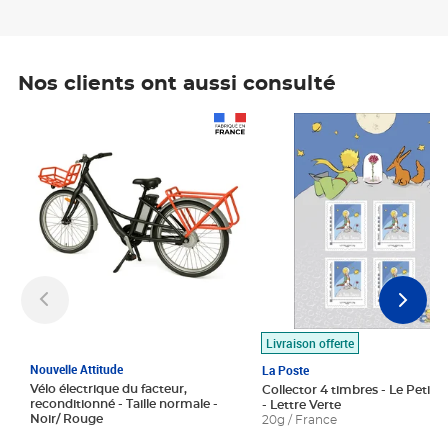
Nos clients ont aussi consulté
Prix 1 490,00€
Prix 7,50€
Livraison offerte
Nouvelle Attitude
La Poste
Vélo électrique du facteur,
Collector 4 timbres - Le Petit P
reconditionné - Taille normale -
- Lettre Verte
Noir/ Rouge
20g / France