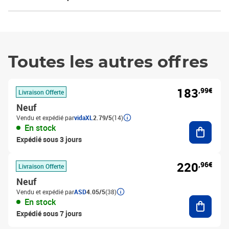
Toutes les autres offres
183
,99€
Livraison Offerte
Neuf
Vendu et expédié par
vidaXL
2.79/5
(14)
Ajouter
En stock
Expédié sous 3 jours
220
,96€
Livraison Offerte
Neuf
Vendu et expédié par
ASD
4.05/5
(38)
Ajouter
En stock
Expédié sous 7 jours