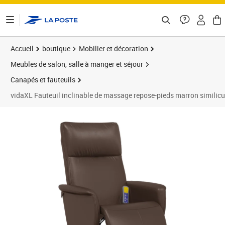
ontenu de la page
Accueil
boutique
Mobilier et décoration
Meubles de salon, salle à manger et séjour
Canapés et fauteuils
vidaXL Fauteuil inclinable de massage repose-pieds marron similicu
Prix barré 216,99 €
Prix 183,89€
Prix 1
Prix 2