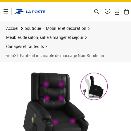
ontenu de la page
Accueil
boutique
Mobilier et décoration
Meubles de salon, salle à manger et séjour
Canapés et fauteuils
vidaXL Fauteuil inclinable de massage Noir Similicuir
Prix barré 389,99 €
Prix 342,34€
Prix 3