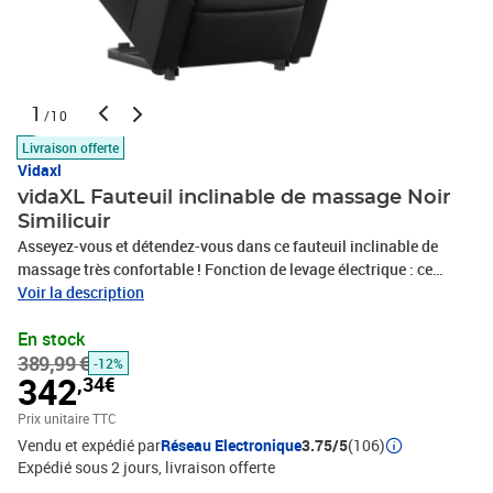
1
/10
Livraison offerte
Vidaxl
vidaXL Fauteuil inclinable de massage Noir
Similicuir
Asseyez-vous et détendez-vous dans ce fauteuil inclinable de
massage très confortable ! Fonction de levage électrique : ce
fauteuil inclinable pour personnes âgées est équipé d'un moteur
Voir la description
électrique pour la fonction de levage. Grâce à la fonction qui
En stock
pousse toute la chaise vers le haut, vous pouvez facilement vous
389,99 €
tenir debout sans stresser votre dos et vos genoux en appuyant
-12%
342
,34€
simplement sur le bouton.Fonction d'inclinaison manuelle : ce
fauteuil inclinable est doté d'une poignée du côté droit. Vous
Prix unitaire TTC
pouvez régler manuellement le repose-pieds et le dossier dans
Vendu et expédié par
Réseau Electronique
3.75/5
(106)
n'importe quelle position selon votre confort en tirant simplement
Expédié sous 2 jours
livraison offerte
sur la poignée. Cette fonction permet une inclinaison maximale de