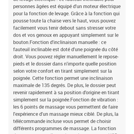
personnes âgées est équipé d'un moteur électrique
P x H)Dimensions de couchage : 77 x 149,5 x 79 cm (l x P x
H)Largeur du siège : 50 cmProfondeur du siège : 58,5 cmHauteur
pour la fonction de levage. Grâce à la fonction qui
du siège à partir du sol : 43,5-44,5 cmHauteur des accoudoirs à
pousse toute la chaise vers le haut, vous pouvez
partir du sol : 56,5 cmOptions : massage sans chauffageType de
facilement vous tenir debout sans stresser votre
massage : massage par vibrations par 6 pointsTension d'entrée :
dos et vos genoux en appuyant simplement sur le
5V c.c.Courant d'entrée : 2AAvec un moteur électrique pour la
bouton.Fonction d'inclinaison manuelle : ce
fonction de levage automatiqueEntrée du moteur électrique : c.c.
fauteuil inclinable est doté d'une poignée du côté
24 V, 1,5 ASortie du moteur électrique : 100-240 V~, 50-60
droit. Vous pouvez régler manuellement le repose-
HzCapacité de charge maximale : 110 kgAssemblage requis : oui
pieds et le dossier dans n'importe quelle position
selon votre confort en tirant simplement sur la
poignée. Cette fonction permet une inclinaison
maximale de 135 degrés. De plus, le dossier peut
revenir rapidement à sa position d'origine en tirant
simplement sur la poignée.Fonction de vibration :
les 6 points de massage vous permettent de faire
l'expérience d'un massage mieux ciblé. De plus, la
télécommande incluse vous permet de choisir
différents programmes de massage. La fonction