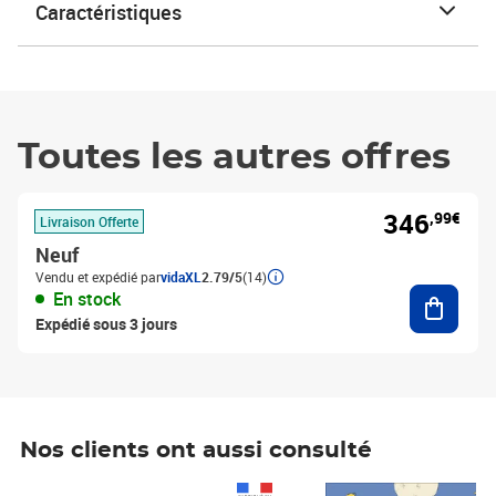
Caractéristiques
Toutes les autres offres
346
,99€
Livraison Offerte
Neuf
Vendu et expédié par
vidaXL
2.79/5
(14)
Ajouter
En stock
Expédié sous 3 jours
Nos clients ont aussi consulté
Prix 1 490,00€
Prix 7,50€