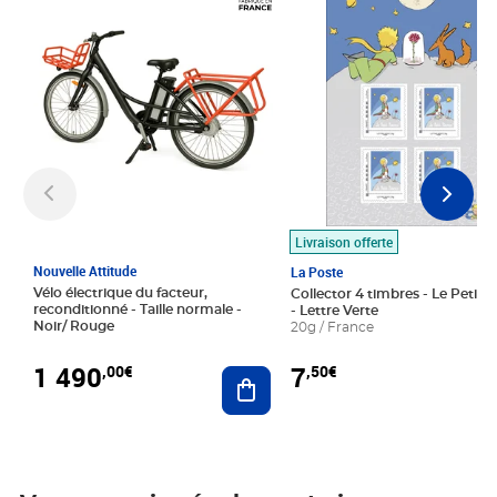
Livraison offerte
Nouvelle Attitude
La Poste
Vélo électrique du facteur,
Collector 4 timbres - Le Petit P
reconditionné - Taille normale -
- Lettre Verte
Noir/ Rouge
20g / France
1 490
7
,00€
,50€
Ajouter au panier