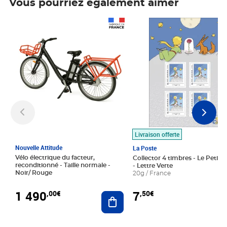
Vous pourriez également aimer
Prix 1 490,00€
Prix 7,50€
Livraison offerte
Nouvelle Attitude
La Poste
Vélo électrique du facteur,
Collector 4 timbres - Le Petit P
reconditionné - Taille normale -
- Lettre Verte
Noir/ Rouge
20g / France
1 490
7
,00€
,50€
Ajouter au panier