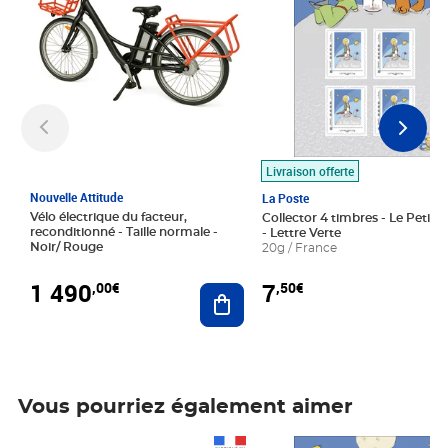
Livraison offerte
Nouvelle Attitude
La Poste
Vélo électrique du facteur,
Collector 4 timbres - Le Petit P
reconditionné - Taille normale -
- Lettre Verte
Noir/ Rouge
20g / France
1 490
7
,00€
,50€
Ajouter au panier
Vous pourriez également aimer
Prix 1 490,00€
Prix 7,50€