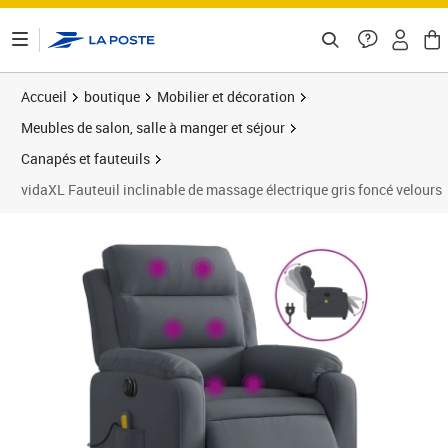
ontenu de la page
Accueil
boutique
Mobilier et décoration
Meubles de salon, salle à manger et séjour
Canapés et fauteuils
vidaXL Fauteuil inclinable de massage électrique gris foncé velours
Prix barré 338,99 €
Prix 289,89€
Prix 2
Prix 3