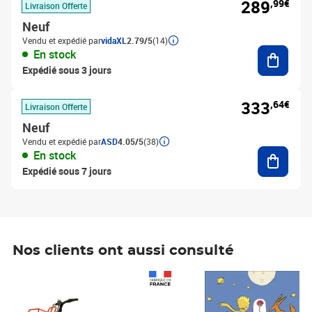
289
,99€
Livraison Offerte
Neuf
Vendu et expédié par
vidaXL
2.79/5
(14)
Ajouter
En stock
Expédié sous 3 jours
333
,64€
Livraison Offerte
Neuf
Vendu et expédié par
ASD
4.05/5
(38)
Ajouter
En stock
Expédié sous 7 jours
Nos clients ont aussi consulté
Prix 1 490,00€
Prix 7,50€