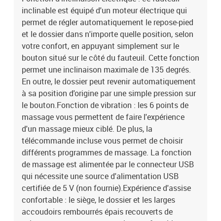
inclinable est équipé d'un moteur électrique qui
repose-piedEntrée moteur électrique : DC 24 V, 1,5 ASortie du
moteur électrique : 100-240 V~, 50-60 HzCapacité de charge
permet de régler automatiquement le repose-pied
maximale : 110 kgAssemblage requis : oui
et le dossier dans n'importe quelle position, selon
votre confort, en appuyant simplement sur le
bouton situé sur le côté du fauteuil. Cette fonction
permet une inclinaison maximale de 135 degrés.
En outre, le dossier peut revenir automatiquement
à sa position d'origine par une simple pression sur
le bouton.Fonction de vibration : les 6 points de
massage vous permettent de faire l'expérience
d'un massage mieux ciblé. De plus, la
télécommande incluse vous permet de choisir
différents programmes de massage. La fonction
de massage est alimentée par le connecteur USB
qui nécessite une source d'alimentation USB
certifiée de 5 V (non fournie).Expérience d'assise
confortable : le siège, le dossier et les larges
accoudoirs rembourrés épais recouverts de