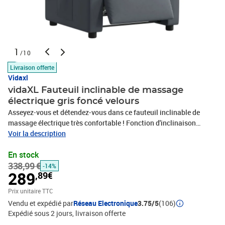
1
/10
Livraison offerte
Vidaxl
vidaXL Fauteuil inclinable de massage
électrique gris foncé velours
Asseyez-vous et détendez-vous dans ce fauteuil inclinable de
massage électrique très confortable ! Fonction d'inclinaison
électrique : ce fauteuil inclinable est équipé d'un moteur électrique
Voir la description
qui permet de régler automatiquement le repose-pied et le dossier
En stock
dans n'importe quelle position, selon votre confort, en appuyant
338,99 €
simplement sur le bouton situé sur le côté du fauteuil. Cette
-14%
289
,89€
fonction permet une inclinaison maximale de 135 degrés. En outre,
le dossier peut revenir automatiquement à sa position d'origine
Prix unitaire TTC
par une simple pression sur le bouton.Fonction de vibration : les 6
Vendu et expédié par
Réseau Electronique
3.75/5
(106)
points de massage vous permettent de faire l'expérience d'un
Expédié sous 2 jours
livraison offerte
massage mieux ciblé. De plus, la télécommande incluse vous