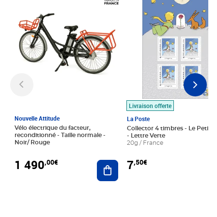
Livraison offerte
Nouvelle Attitude
La Poste
Vélo électrique du facteur,
Collector 4 timbres - Le Petit P
reconditionné - Taille normale -
- Lettre Verte
Noir/ Rouge
20g / France
1 490
7
,00€
,50€
Ajouter au panier