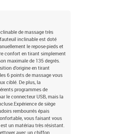
requis
nclinable de massage très
fauteuil inclinable est doté
anuellement le repose-pieds et
tre confort en tirant simplement
ison maximale de 135 degrés.
ition d'origine en tirant
 les 6 points de massage vous
x ciblé. De plus, la
férents programmes de
ar le connecteur USB, mais la
ncluse.Expérience de siège
coudoirs rembourrés épais
confortable, vous faisant vous
 est un matériau très résistant.
 nettoyer avec un chiffon