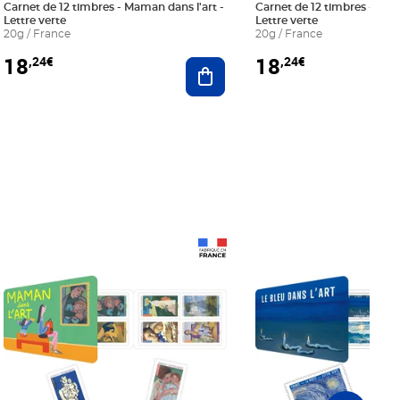
Carnet de 12 timbres - Maman dans l'art -
Carnet de 12 timbres - Le bl
Lettre verte
Lettre verte
20g / France
20g / France
18
18
,24€
,24€
r au panier
Ajouter au panier
Prix 18,24€
Prix 18,24€