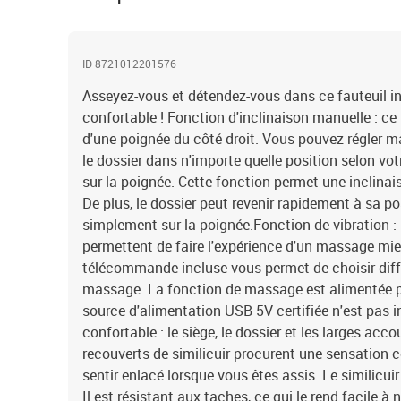
ID 8721012201576
Asseyez-vous et détendez-vous dans ce fauteuil i
confortable ! Fonction d'inclinaison manuelle : ce 
d'une poignée du côté droit. Vous pouvez régler m
le dossier dans n'importe quelle position selon vo
sur la poignée. Cette fonction permet une inclina
De plus, le dossier peut revenir rapidement à sa pos
simplement sur la poignée.Fonction de vibration :
permettent de faire l'expérience d'un massage mieu
télécommande incluse vous permet de choisir dif
massage. La fonction de massage est alimentée p
source d'alimentation USB 5V certifiée n'est pas i
confortable : le siège, le dossier et les larges ac
recouverts de similicuir procurent une sensation 
sentir enlacé lorsque vous êtes assis. Le similicuir
Il est résistant aux taches, ce qui le rend facile à