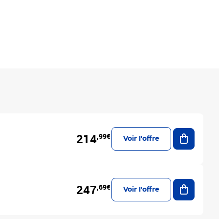
Ajouter a
214
,99€
Voir l'offre
Ajouter a
247
,69€
Voir l'offre