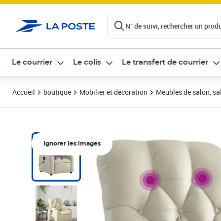
ontenu de la page
N° de suivi, rechercher un produi
Le courrier
Le colis
Le transfert de courrier
Accueil
boutique
Mobilier et décoration
Meubles de salon, sal
Ignorer les images