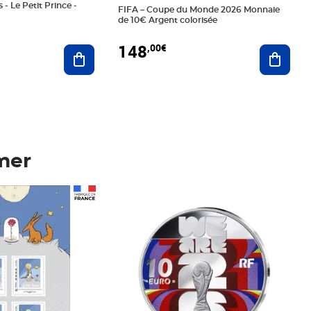
 - Le Petit Prince -
FIFA – Coupe du Monde 2026 Monnaie
de 10€ Argent colorisée
148
,00€
Ajouter au panier
Ajoute
mer
Prix 148,00€