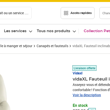
t ou un service ....
Chang
Accès rapides
Les services
Tous nos produits
Collection Pet
le à manger et séjour
Canapés et fauteuils
vidaXL Fauteuil inclina
Prix barré 228,99 €
Prix 214,89€
Livraison offerte
Vidaxl
vidaXL Fauteuil 
Asseyez-vous et détende
confortable ! Fonction d'
poignée du côté droit. V
Voir la description
dans n'importe quelle po
En stock
poignée. Cette fonction 