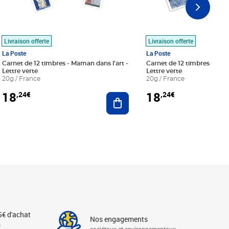
Livraison offerte
Livraison offerte
La Poste
La Poste
Carnet de 12 timbres - Maman dans l'art -
Carnet de 12 timbres - Le bl
Lettre verte
Lettre verte
20g / France
20g / France
18
18
,24€
,24€
r au panier
Ajouter au panier
5€ d'achat
Nos engagements
s