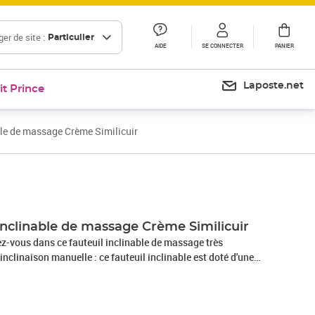
er de site :
Particulier
AIDE
SE CONNECTER
PANIER
Laposte.net
it Prince
ble de massage Crème Similicuir
Prix 214,99€
Prix 247,69€
inclinable de massage Crème Similicuir
z-vous dans ce fauteuil inclinable de massage très
inclinaison manuelle : ce fauteuil inclinable est doté d'une
ous pouvez régler manuellement le repose-pieds et le dossier
sition selon votre confort en tirant simplement sur la
permet une inclinaison maximale de 135 degrés. De plus, le