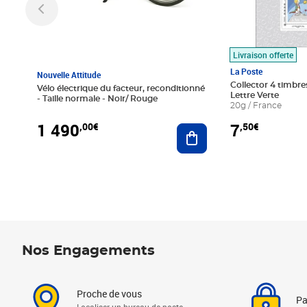
Livraison offerte
La Poste
Nouvelle Attitude
Collector 4 timbres
Vélo électrique du facteur, reconditionné
Lettre Verte
- Taille normale - Noir/ Rouge
20g / France
1 490
7
,00€
,50€
Ajouter au panier
Nos Engagements
Proche de vous
Pa