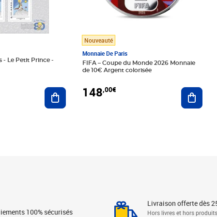
Nouveauté
Monnaie De Paris
 - Le Petit Prince -
FIFA – Coupe du Monde 2026 Monnaie
de 10€ Argent colorisée
148
,00€
Ajouter au panier
Ajoute
Livraison offerte dès 2
iements 100% sécurisés
Hors livres et hors produit