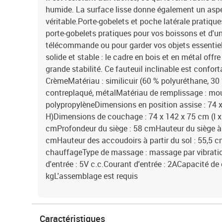
humide. La surface lisse donne également un aspe
véritable.Porte-gobelets et poche latérale pratique
porte-gobelets pratiques pour vos boissons et d'un
télécommande ou pour garder vos objets essentiel
solide et stable : le cadre en bois et en métal offr
grande stabilité. Ce fauteuil inclinable est confort
CrèmeMatériau : similicuir (60 % polyuréthane, 30 
contreplaqué, métalMatériau de remplissage : mou
polypropylèneDimensions en position assise : 74 x 
H)Dimensions de couchage : 74 x 142 x 75 cm (l x 
cmProfondeur du siège : 58 cmHauteur du siège à p
cmHauteur des accoudoirs à partir du sol : 55,5
chauffageType de massage : massage par vibratio
d'entrée : 5V c.c.Courant d'entrée : 2ACapacité d
kgL'assemblage est requis
Caractéristiques