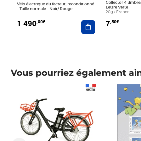
Collector 4 timbres
Vélo électrique du facteur, reconditionné
Lettre Verte
- Taille normale - Noir/ Rouge
20g / France
1 490
7
,00€
,50€
Ajouter au panier
Vous pourriez également ai
Prix 1 490,00€
Prix 7,50€