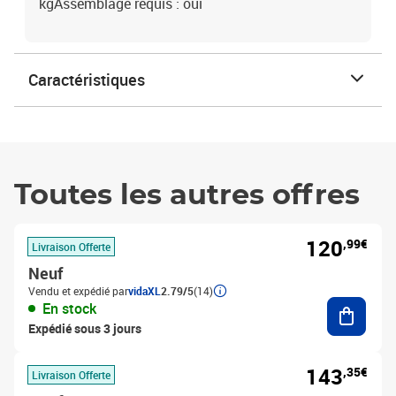
kgAssemblage requis : oui
Caractéristiques
Toutes les autres offres
120
,99€
Livraison Offerte
Neuf
Vendu et expédié par
vidaXL
2.79/5
(14)
Ajouter
En stock
Expédié sous 3 jours
143
,35€
Livraison Offerte