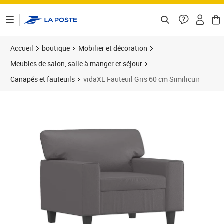
ontenu de la page
Accueil
boutique
Mobilier et décoration
Meubles de salon, salle à manger et séjour
Canapés et fauteuils
vidaXL Fauteuil Gris 60 cm Similicuir
Prix 120,89€
Prix 1
Prix 1