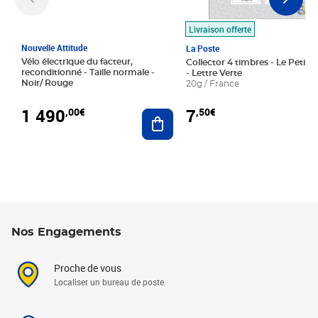
Livraison offerte
Nouvelle Attitude
La Poste
Vélo électrique du facteur,
Collector 4 timbres - Le Petit P
reconditionné - Taille normale -
- Lettre Verte
Noir/ Rouge
20g / France
1 490
7
,00€
,50€
Ajouter au panier
Nos Engagements
Proche de vous
Localiser un bureau de poste