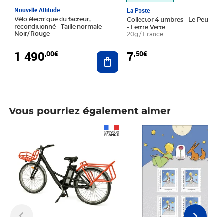
Nouvelle Attitude
La Poste
Vélo électrique du facteur,
Collector 4 timbres - Le Petit P
reconditionné - Taille normale -
- Lettre Verte
Noir/ Rouge
20g / France
1 490
7
,00€
,50€
Ajouter au panier
Vous pourriez également aimer
Prix 1 490,00€
Prix 7,50€