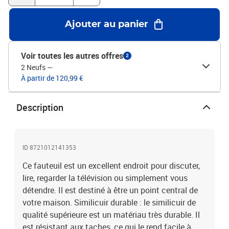
totales : 94 x 77 x 80 cm (l x P x H)Largeur du siège : 60
cmProfondeur du siège : 50 cmHauteur du siège à partir du sol : 41
Ajouter au panier
cmHauteur de l'accoudoir à partir du sol : 57 cmCapacité de
charge maximale : 110 kgAssemblage requis : oui
Voir toutes les autres offres
2
2 Neufs
—
À partir de 120,99 €
Description
ID 8721012141353
Ce fauteuil est un excellent endroit pour discuter,
lire, regarder la télévision ou simplement vous
détendre. Il est destiné à être un point central de
votre maison. Similicuir durable : le similicuir de
qualité supérieure est un matériau très durable. Il
est résistant aux taches, ce qui le rend facile à