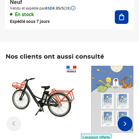
Neuf
Vendu et expédié par
ASD
4.05/5
(38)
Ajouter
En stock
Expédié sous 7 jours
Nos clients ont aussi consulté
Prix 1 490,00€
Prix 7,50€
Livraison offerte