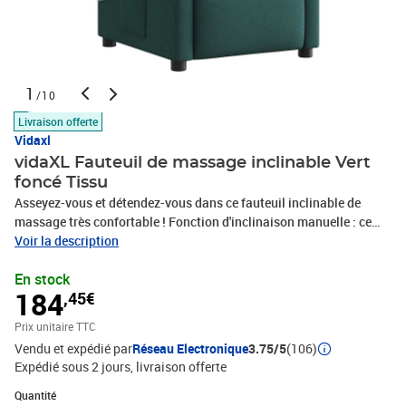
1
/10
Livraison offerte
Vidaxl
vidaXL Fauteuil de massage inclinable Vert
foncé Tissu
Asseyez-vous et détendez-vous dans ce fauteuil inclinable de
massage très confortable ! Fonction d'inclinaison manuelle : ce
fauteuil inclinable est doté d'une poignée du côté droit. Vous
Voir la description
pouvez régler manuellement le repose-pieds et le dossier dans
En stock
n'importe quelle position selon votre confort en tirant simplement
184
,45€
sur la poignée. Cette fonction permet une inclinaison maximale de
135 degrés. De plus, le dossier peut revenir rapidement à sa
Prix unitaire TTC
position d'origine en tirant simplement sur la poignée.Fonction de
Vendu et expédié par
Réseau Electronique
3.75/5
(106)
vibration : les 6 points de massage vous permettent de faire
Expédié sous 2 jours
livraison offerte
l'expérience d'un massage mieux ciblé. De plus, la télécommande
incluse vous permet de choisir différents programmes de
Quantité : 1
Quantité