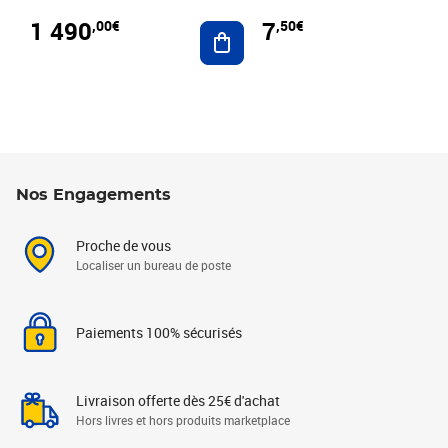
1 490
7
,00€
,50€
Ajouter au panier
Nos Engagements
Proche de vous
Localiser un bureau de poste
Paiements 100% sécurisés
Livraison offerte dès 25€ d'achat
Hors livres et hors produits marketplace