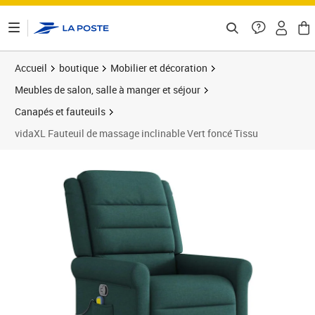
ontenu de la page
Accueil
boutique
Mobilier et décoration
Meubles de salon, salle à manger et séjour
Canapés et fauteuils
vidaXL Fauteuil de massage inclinable Vert foncé Tissu
Prix 184,45€
Prix 1