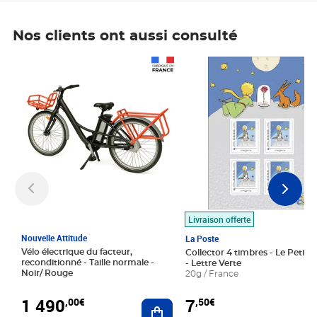
Nos clients ont aussi consulté
Prix 1 490,00€
Prix 7,50€
Livraison offerte
Nouvelle Attitude
La Poste
Vélo électrique du facteur,
Collector 4 timbres - Le Petit P
reconditionné - Taille normale -
- Lettre Verte
Noir/ Rouge
20g / France
1 490
7
,00€
,50€
Ajouter au panier