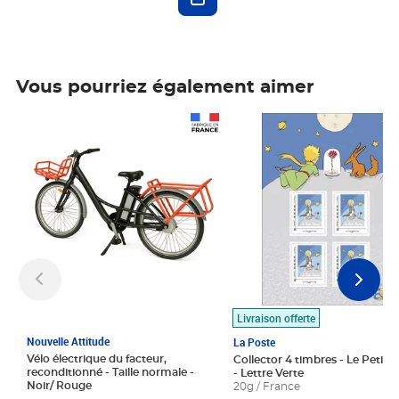
Vous pourriez également aimer
Prix 1 490,00€
Prix 7,50€
Livraison offerte
Nouvelle Attitude
La Poste
Vélo électrique du facteur,
Collector 4 timbres - Le Petit P
reconditionné - Taille normale -
- Lettre Verte
Noir/ Rouge
20g / France