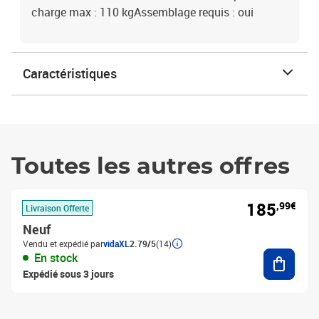
charge max : 110 kgAssemblage requis : oui
Caractéristiques
Toutes les autres offres
185
,99€
Livraison Offerte
Neuf
Vendu et expédié par
vidaXL
2.79/5
(14)
Ajouter
En stock
Expédié sous 3 jours