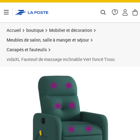
ontenu de la page
Accueil
boutique
Mobilier et décoration
Meubles de salon, salle à manger et séjour
Canapés et fauteuils
vidaXL Fauteuil de massage inclinable Vert foncé Tissu
Prix barré 188,99 €
Prix 163,89€
Prix 1