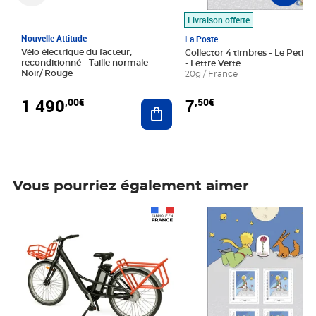
Livraison offerte
Nouvelle Attitude
La Poste
Vélo électrique du facteur,
Collector 4 timbres - Le Petit P
reconditionné - Taille normale -
- Lettre Verte
Noir/ Rouge
20g / France
1 490
7
,00€
,50€
Ajouter au panier
Vous pourriez également aimer
Prix 1 490,00€
Prix 7,50€