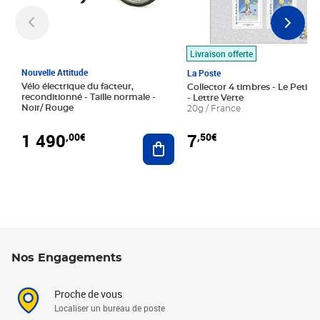
Livraison offerte
Nouvelle Attitude
La Poste
Vélo électrique du facteur,
Collector 4 timbres - Le Petit P
reconditionné - Taille normale -
- Lettre Verte
Noir/ Rouge
20g / France
1 490
7
,00€
,50€
Ajouter au panier
Nos Engagements
Proche de vous
Localiser un bureau de poste