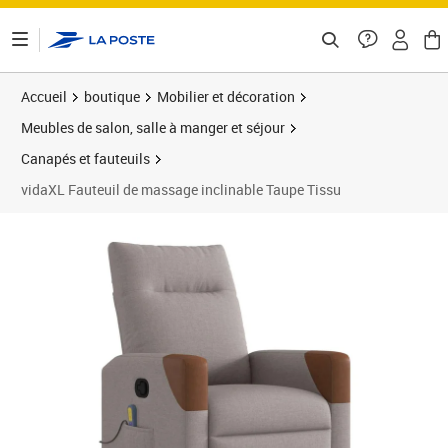
ontenu de la page
Accueil
boutique
Mobilier et décoration
Meubles de salon, salle à manger et séjour
Canapés et fauteuils
vidaXL Fauteuil de massage inclinable Taupe Tissu
Prix 169,89€
Prix 1
Prix 2