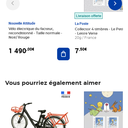
Livraison offerte
Nouvelle Attitude
La Poste
Vélo électrique du facteur,
Collector 4 timbres - Le Petit P
reconditionné - Taille normale -
- Lettre Verte
Noir/ Rouge
20g / France
1 490
7
,00€
,50€
Ajouter au panier
Vous pourriez également aimer
Prix 1 490,00€
Prix 7,50€