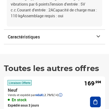
vibrations par 6 pointsTension d'entrée : 5V
c.c.Courant d'entrée : 2ACapacité de charge max :
110 kgAssemblage requis : oui
Caractéristiques
Toutes les autres offres
169
,99€
Livraison Offerte
Neuf
Vendu et expédié par
vidaXL
2.79/5
(14)
Ajouter
En stock
Expédié sous 3 jours