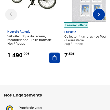
Livraison offerte
Nouvelle Attitude
La Poste
Vélo électrique du facteur,
Collector 4 timbres - Le Petit P
reconditionné - Taille normale -
- Lettre Verte
Noir/ Rouge
20g / France
1 490
7
,00€
,50€
Ajouter au panier
Nos Engagements
Proche de vous