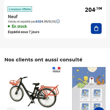
204
,10€
Livraison Offerte
Neuf
Vendu et expédié par
ASD
4.05/5
(38)
Ajouter
En stock
Expédié sous 7 jours
Nos clients ont aussi consulté
Prix 1 490,00€
Prix 7,50€