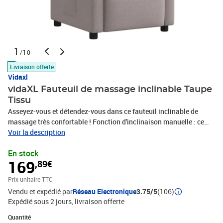
1
/10
Livraison offerte
Vidaxl
vidaXL Fauteuil de massage inclinable Taupe
Tissu
Asseyez-vous et détendez-vous dans ce fauteuil inclinable de
massage très confortable ! Fonction d'inclinaison manuelle : ce
fauteuil inclinable est doté d'une poignée du côté droit. Vous
Voir la description
pouvez régler manuellement le repose-pieds et le dossier dans
En stock
n'importe quelle position selon votre confort en tirant simplement
169
,89€
sur la poignée. Cette fonction permet une inclinaison maximale de
135 degrés. De plus, le dossier peut revenir rapidement à sa
Prix unitaire TTC
position d'origine en tirant simplement sur la poignée.Fonction de
Vendu et expédié par
Réseau Electronique
3.75/5
(106)
vibration : les 6 points de massage vous permettent de faire
Expédié sous 2 jours
livraison offerte
l'expérience d'un massage mieux ciblé. De plus, la télécommande
incluse vous permet de choisir différents programmes de
Quantité : 1
Quantité