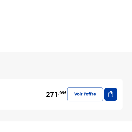
Ajouter a
271
,99€
Voir l'offre