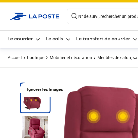
ontenu de la page
N° de suivi, rechercher un produi
Le courrier
Le colis
Le transfert de courrier
Accueil
boutique
Mobilier et décoration
Meubles de salon, sal
Ignorer les images