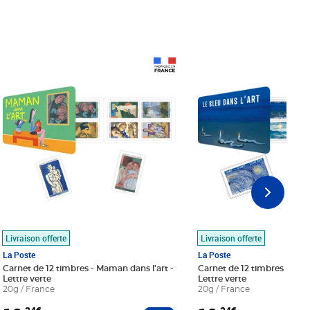
Prix 18,24€
Prix 18,24€
Livraison offerte
Livraison offerte
La Poste
La Poste
Carnet de 12 timbres - Maman dans l'art -
Carnet de 12 timbres - Le bl
Lettre verte
Lettre verte
20g / France
20g / France