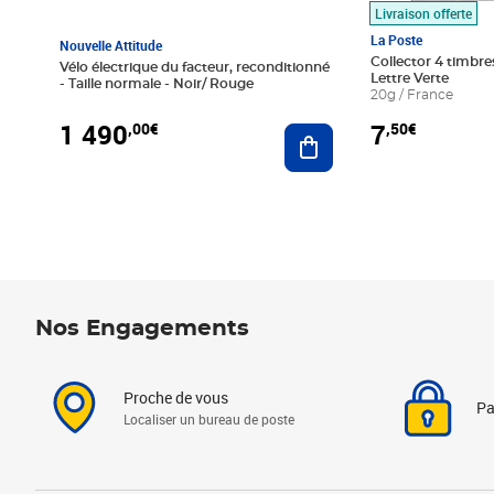
Livraison offerte
La Poste
Nouvelle Attitude
Collector 4 timbres
Vélo électrique du facteur, reconditionné
Lettre Verte
- Taille normale - Noir/ Rouge
20g / France
1 490
7
,00€
,50€
Ajouter au panier
Nos Engagements
Proche de vous
Pa
Localiser un bureau de poste