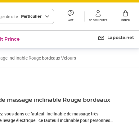
er de site :
Particulier
AIDE
SE CONNECTER
PANIER
Laposte.net
it Prince
age inclinable Rouge bordeaux Velours
Prix 271,99€
 de massage inclinable Rouge bordeaux
z-vous dans ce fauteuil inclinable de massage très
e levage électrique : ce fauteuil inclinable pour personnes
teur électrique pour la fonction de levage. Grâce à la
e la chaise vers le haut, vous pouvez facilement vous tenir