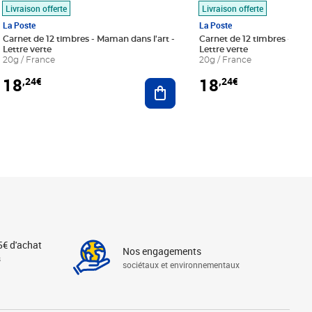
Livraison offerte
Livraison offerte
La Poste
La Poste
Carnet de 12 timbres - Maman dans l'art -
Carnet de 12 timbres - Le bl
Lettre verte
Lettre verte
20g / France
20g / France
18
18
,24€
,24€
r au panier
Ajouter au panier
5€ d'achat
Nos engagements
s
sociétaux et environnementaux