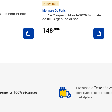
Nouveauté
Monnaie De Paris
 - Le Petit Prince -
FIFA – Coupe du Monde 2026 Monnaie
de 10€ Argent colorisée
148
,00€
Ajouter au panier
Ajoute
Livraison offerte dès 2
iements 100% sécurisés
Hors livres et hors produit
marketplace