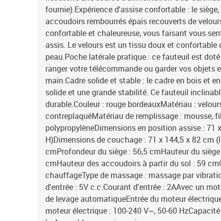
fournie).Expérience d'assise confortable : le siège, 
accoudoirs rembourrés épais recouverts de velour
confortable et chaleureuse, vous faisant vous sent
assis. Le velours est un tissu doux et confortable 
peau.Poche latérale pratique : ce fauteuil est doté
ranger votre télécommande ou garder vos objets e
main.Cadre solide et stable : le cadre en bois et e
solide et une grande stabilité. Ce fauteuil inclinab
durable.Couleur : rouge bordeauxMatériau : velours
contreplaquéMatériau de remplissage : mousse, fi
polypropylèneDimensions en position assise : 71 x 
H)Dimensions de couchage : 71 x 144,5 x 82 cm (l 
cmProfondeur du siège : 56,5 cmHauteur du siège à
cmHauteur des accoudoirs à partir du sol : 59 c
chauffageType de massage : massage par vibratio
d'entrée : 5V c.c.Courant d'entrée : 2AAvec un mot
de levage automatiqueEntrée du moteur électrique :
moteur électrique : 100-240 V~, 50-60 HzCapacité