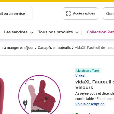
t ou un service ....
Chang
Accès rapides
Les services
Tous nos produits
Collection Pet
le à manger et séjour
Canapés et fauteuils
vidaXL Fauteuil de mass
Prix barré 303,99 €
Prix 271,89€
Livraison offerte
Vidaxl
vidaXL Fauteuil
Velours
Asseyez-vous et détende
confortable ! Fonction d
âgées est équipé d'un mo
Voir la description
fonction qui pousse tout