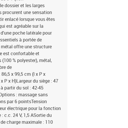
le dossier et les larges
s procurent une sensation
ir enlacé lorsque vous êtes
qui est agréable sur la
 d'une poche latérale pour
ssentiels à portée de
n métal offre une structure
le est confortable et
 (100 % polyester), métal,
bre de
86,5 x 99,5 cm (l x P x
x P x H)Largeur du siège : 47
 partir du sol : 42-45
mOptions : massage sans
ns par 6 pointsTension
eur électrique pour la fonction
 c.c. 24 V, 1,5 ASortie du
 de charge maximale : 110