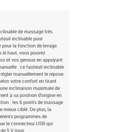
des accoudoirs à partir
massage : massage par v
d'entrée : 2AAvec un mo
du moteur électrique : c
HzCapacité de charge m
nclinable de massage très
uteuil inclinable pour
 pour la fonction de levage.
s le haut, vous pouvez
 dos et vos genoux en appuyant
nuelle : ce fauteuil inclinable
 régler manuellement le repose-
selon votre confort en tirant
 une inclinaison maximale de
ment à sa position d'origine en
ation : les 6 points de massage
 mieux ciblé. De plus, la
férents programmes de
ar le connecteur USB qui
 de 5 V (non