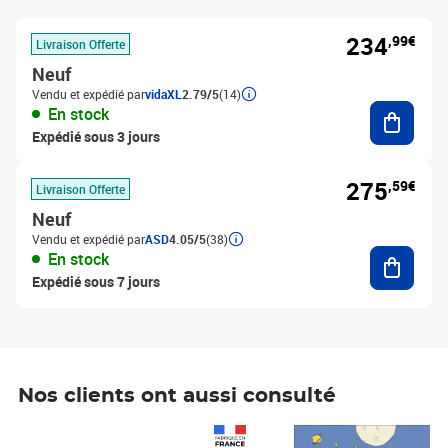
234
,99€
Livraison Offerte
Neuf
Vendu et expédié par
vidaXL
2.79/5
(14)
Ajouter
En stock
Expédié sous 3 jours
275
,59€
Livraison Offerte
Neuf
Vendu et expédié par
ASD
4.05/5
(38)
Ajouter
En stock
Expédié sous 7 jours
Nos clients ont aussi consulté
Prix 1 490,00€
Prix 7,50€