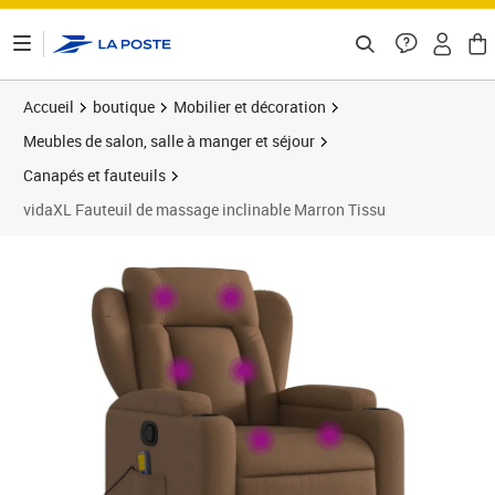
ontenu de la page
Accueil
boutique
Mobilier et décoration
Meubles de salon, salle à manger et séjour
Canapés et fauteuils
vidaXL Fauteuil de massage inclinable Marron Tissu
Prix barré 254,99 €
Prix 234,89€
Prix 2
Prix 2