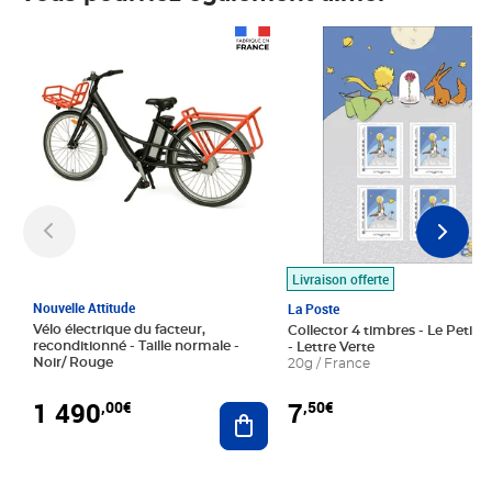
Prix 1 490,00€
Prix 7,50€
Livraison offerte
Nouvelle Attitude
La Poste
Vélo électrique du facteur,
Collector 4 timbres - Le Petit P
reconditionné - Taille normale -
- Lettre Verte
Noir/ Rouge
20g / France
1 490
7
,00€
,50€
Ajouter au panier