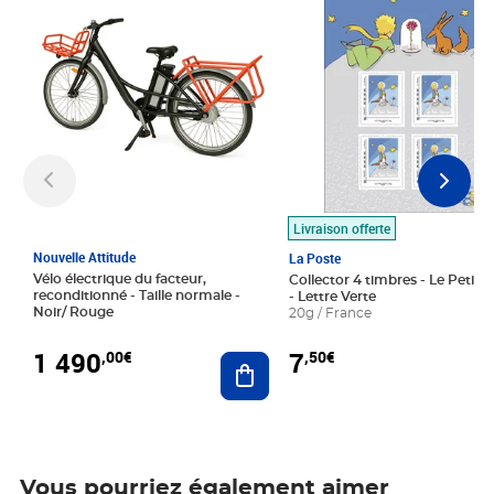
Livraison offerte
Nouvelle Attitude
La Poste
Vélo électrique du facteur,
Collector 4 timbres - Le Petit P
reconditionné - Taille normale -
- Lettre Verte
Noir/ Rouge
20g / France
1 490
7
,00€
,50€
Ajouter au panier
Vous pourriez également aimer