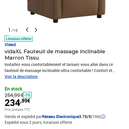
1
/10
Livraison offerte
Vidaxl
vidaXL Fauteuil de massage inclinable
Marron Tissu
Installez-vous confortablement et laissez-vous aller dans ce
fauteuil de massage inclinable ultra confortable ! Confort et
ergonomie : l'assise, le dossier et les accoudoirs rembourrés et
Voir la description
recouverts de tissu procurent une sensation de confort et de
En stock
chaleur, vous donnant l'impression d'être enveloppé lorsque vous
254,99 €
êtes assis. Fonction massage (vibration uniquement, non
-7%
234
,89€
médicale) : Les 6 points de massage intégrés vous permettent de
profiter d'un massage plus ciblé. De plus, la télécommande incluse
Prix unitaire TTC
vous permet de choisir différents programmes de massage. La
Vendu et expédié par
Réseau Electronique
3.75/5
(106)
fonction massage est alimentée par le connecteur USB qui
Expédié sous 2 jours
livraison offerte
nécessite une source d'alimentation USB 5V certifiée (non