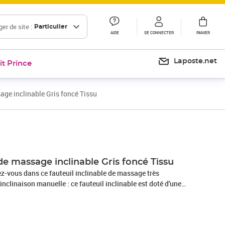
er de site :
Particulier
AIDE
SE CONNECTER
PANIER
Laposte.net
it Prince
age inclinable Gris foncé Tissu
Prix 224,99€
Prix 263,16€
de massage inclinable Gris foncé Tissu
z-vous dans ce fauteuil inclinable de massage très
inclinaison manuelle : ce fauteuil inclinable est doté d'une
ous pouvez régler manuellement le repose-pieds et le dossier
sition selon votre confort en tirant simplement sur la
permet une inclinaison maximale de 135 degrés. De plus, le