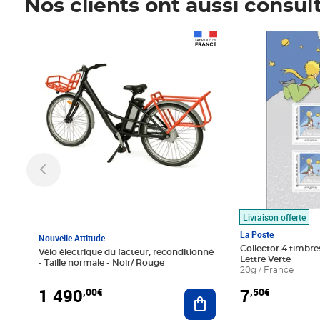
Nos clients ont aussi consul
Prix 1 490,00€
Prix 7,50€
Livraison offerte
La Poste
Nouvelle Attitude
Collector 4 timbres
Vélo électrique du facteur, reconditionné
Lettre Verte
- Taille normale - Noir/ Rouge
20g / France
1 490
7
,00€
,50€
Ajouter au panier