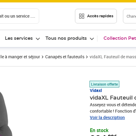
t ou un service ....
Chang
Accès rapides
Les services
Tous nos produits
Collection Pet
le à manger et séjour
Canapés et fauteuils
vidaXL Fauteuil de mass
Prix 224,89€
Livraison offerte
Vidaxl
vidaXL Fauteuil 
Asseyez-vous et détende
confortable ! Fonction d'
poignée du côté droit. V
Voir la description
dans n'importe quelle po
En stock
poignée. Cette fonction 