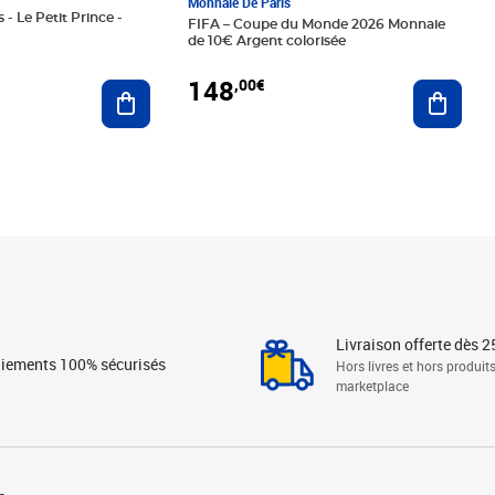
Monnaie De Paris
 - Le Petit Prince -
FIFA – Coupe du Monde 2026 Monnaie
de 10€ Argent colorisée
148
,00€
Ajouter au panier
Ajoute
Livraison offerte dès 2
iements 100% sécurisés
Hors livres et hors produit
marketplace