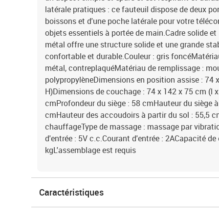
latérale pratiques : ce fauteuil dispose de deux po
boissons et d'une poche latérale pour votre télé
objets essentiels à portée de main.Cadre solide et s
métal offre une structure solide et une grande stabi
confortable et durable.Couleur : gris foncéMatériau
métal, contreplaquéMatériau de remplissage : mou
polypropylèneDimensions en position assise : 74 x 
H)Dimensions de couchage : 74 x 142 x 75 cm (l x 
cmProfondeur du siège : 58 cmHauteur du siège à p
cmHauteur des accoudoirs à partir du sol : 55,5
chauffageType de massage : massage par vibratio
d'entrée : 5V c.c.Courant d'entrée : 2ACapacité d
kgL'assemblage est requis
Caractéristiques