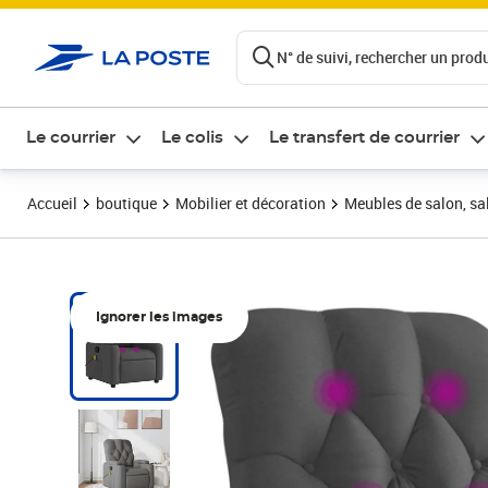
ontenu de la page
N° de suivi, rechercher un produi
Le courrier
Le colis
Le transfert de courrier
Accueil
boutique
Mobilier et décoration
Meubles de salon, sal
Ignorer les images