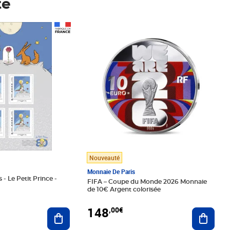
té
Prix 148,00€
Nouveauté
Monnaie De Paris
 - Le Petit Prince -
FIFA – Coupe du Monde 2026 Monnaie
de 10€ Argent colorisée
148
,00€
Ajouter au panier
Ajoute