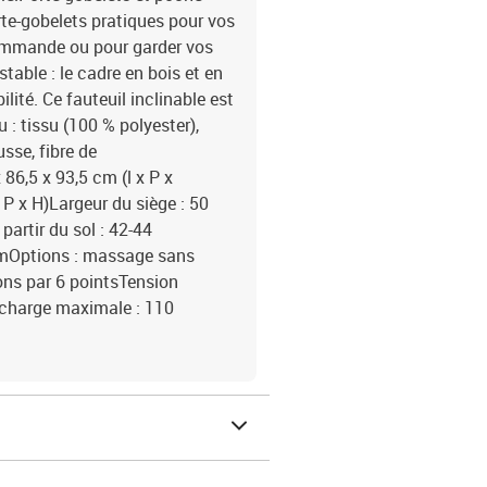
rte-gobelets pratiques pour vos
commande ou pour garder vos
table : le cadre en bois et en
lité. Ce fauteuil inclinable est
 : tissu (100 % polyester),
sse, fibre de
86,5 x 93,5 cm (l x P x
P x H)Largeur du siège : 50
artir du sol : 42-44
 cmOptions : massage sans
ns par 6 pointsTension
e charge maximale : 110