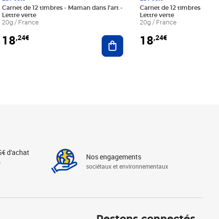
Carnet de 12 timbres - Maman dans l'art -
Carnet de 12 timbres - Le bl
Lettre verte
Lettre verte
20g / France
20g / France
18
18
,24€
,24€
r au panier
Ajouter au panier
5€ d'achat
Nos engagements
s
sociétaux et environnementaux
Linkedin
Instagram
X
Tiktok
Facebook
Youtube
Threads