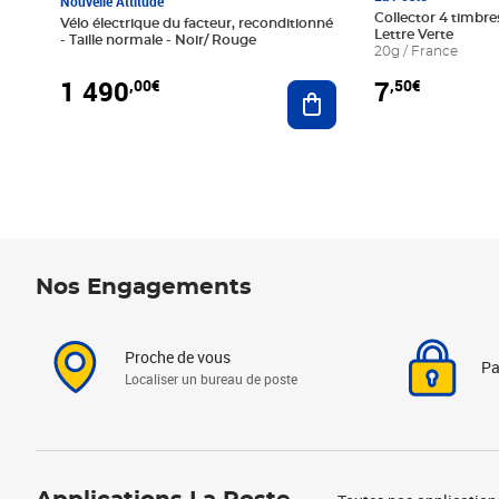
Nouvelle Attitude
Collector 4 timbres
Vélo électrique du facteur, reconditionné
Lettre Verte
- Taille normale - Noir/ Rouge
20g / France
1 490
7
,00€
,50€
Ajouter au panier
Nos Engagements
Proche de vous
Pa
Localiser un bureau de poste