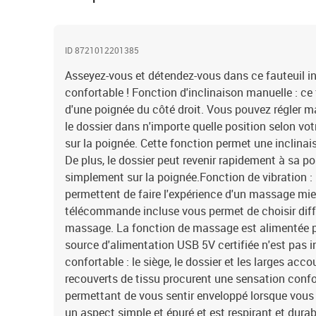
ID 8721012201385
Asseyez-vous et détendez-vous dans ce fauteuil i
confortable ! Fonction d'inclinaison manuelle : ce 
d'une poignée du côté droit. Vous pouvez régler m
le dossier dans n'importe quelle position selon vo
sur la poignée. Cette fonction permet une inclina
De plus, le dossier peut revenir rapidement à sa pos
simplement sur la poignée.Fonction de vibration :
permettent de faire l'expérience d'un massage mieu
télécommande incluse vous permet de choisir dif
massage. La fonction de massage est alimentée p
source d'alimentation USB 5V certifiée n'est pas i
confortable : le siège, le dossier et les larges acc
recouverts de tissu procurent une sensation confo
permettant de vous sentir enveloppé lorsque vous 
un aspect simple et épuré et est respirant et dura