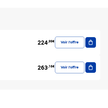
Ajouter a
224
,99€
Voir l'offre
Ajouter a
263
,16€
Voir l'offre