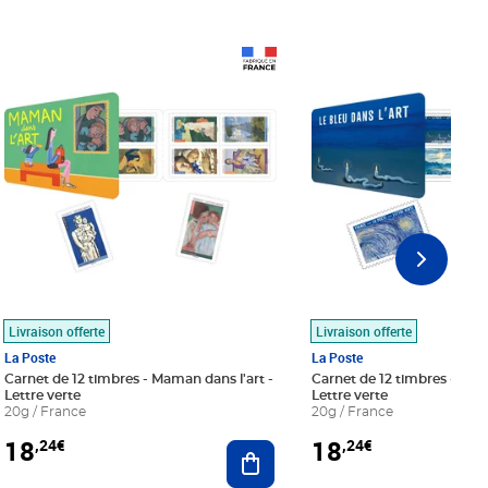
Prix 18,24€
Prix 18,24€
Livraison offerte
Livraison offerte
La Poste
La Poste
Carnet de 12 timbres - Maman dans l'art -
Carnet de 12 timbres - Le bl
Lettre verte
Lettre verte
20g / France
20g / France
18
18
,24€
,24€
r au panier
Ajouter au panier