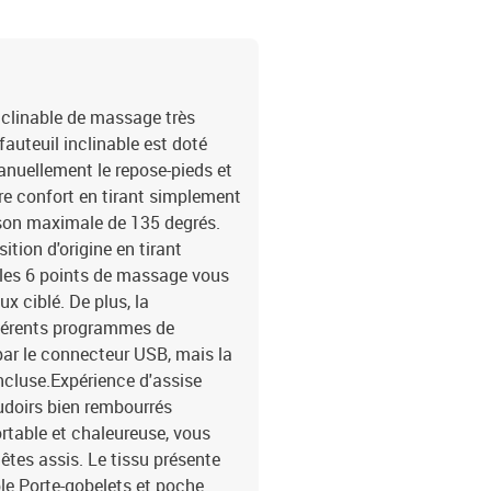
nclinable de massage très
fauteuil inclinable est doté
anuellement le repose-pieds et
tre confort en tirant simplement
ison maximale de 135 degrés.
ition d'origine en tirant
 les 6 points de massage vous
x ciblé. De plus, la
férents programmes de
ar le connecteur USB, mais la
ncluse.Expérience d'assise
oudoirs bien rembourrés
rtable et chaleureuse, vous
êtes assis. Le tissu présente
ble.Porte-gobelets et poche