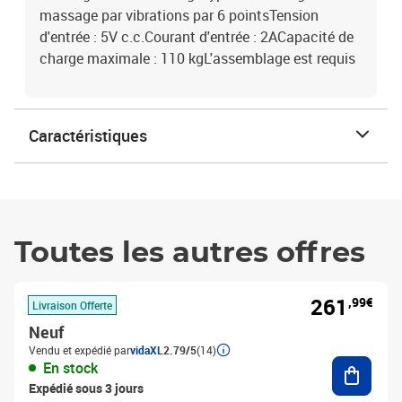
massage par vibrations par 6 pointsTension
d'entrée : 5V c.c.Courant d'entrée : 2ACapacité de
charge maximale : 110 kgL'assemblage est requis
Caractéristiques
Toutes les autres offres
261
,99€
Livraison Offerte
Neuf
Vendu et expédié par
vidaXL
2.79/5
(14)
Ajouter
En stock
Expédié sous 3 jours