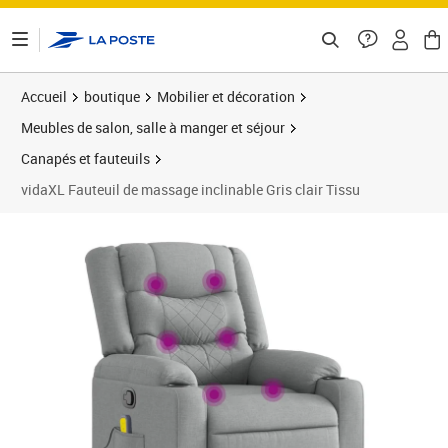
ontenu de la page
Accueil
boutique
Mobilier et décoration
Meubles de salon, salle à manger et séjour
Canapés et fauteuils
vidaXL Fauteuil de massage inclinable Gris clair Tissu
Prix 259,43€
Prix 2
Prix 2