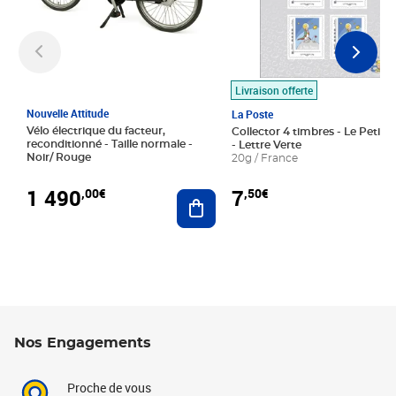
Livraison offerte
Nouvelle Attitude
La Poste
Vélo électrique du facteur,
Collector 4 timbres - Le Petit P
reconditionné - Taille normale -
- Lettre Verte
Noir/ Rouge
20g / France
1 490
7
,00€
,50€
Ajouter au panier
Nos Engagements
Proche de vous