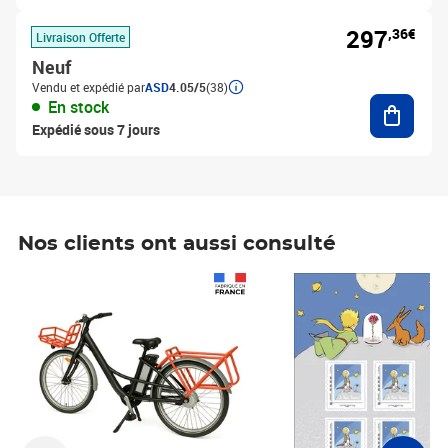
297
,36€
Livraison Offerte
Neuf
Vendu et expédié par
ASD
4.05/5
(38)
Ajouter
En stock
Expédié sous 7 jours
Nos clients ont aussi consulté
Prix 1 490,00€
Prix 7,50€