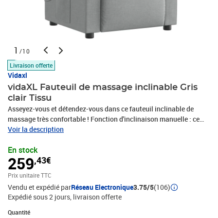
1
/10
Livraison offerte
Vidaxl
vidaXL Fauteuil de massage inclinable Gris
clair Tissu
Asseyez-vous et détendez-vous dans ce fauteuil inclinable de
massage très confortable ! Fonction d'inclinaison manuelle : ce
fauteuil inclinable est doté d'une poignée du côté droit. Vous
Voir la description
pouvez régler manuellement le repose-pieds et le dossier dans
En stock
n'importe quelle position selon votre confort en tirant simplement
259
,43€
sur la poignée. Cette fonction permet une inclinaison maximale de
135 degrés. De plus, le dossier peut revenir rapidement à sa
Prix unitaire TTC
position d'origine en tirant simplement sur la poignée.Fonction de
Vendu et expédié par
Réseau Electronique
3.75/5
(106)
vibration : les 6 points de massage vous permettent de faire
Expédié sous 2 jours
livraison offerte
l'expérience d'un massage mieux ciblé. De plus, la télécommande
incluse vous permet de choisir différents programmes de
Quantité : 1
Quantité