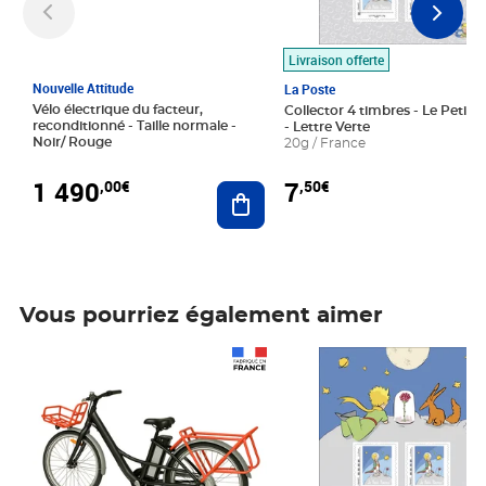
Livraison offerte
Nouvelle Attitude
La Poste
Vélo électrique du facteur,
Collector 4 timbres - Le Petit P
reconditionné - Taille normale -
- Lettre Verte
Noir/ Rouge
20g / France
1 490
7
,00€
,50€
Ajouter au panier
Vous pourriez également aimer
Prix 1 490,00€
Prix 7,50€