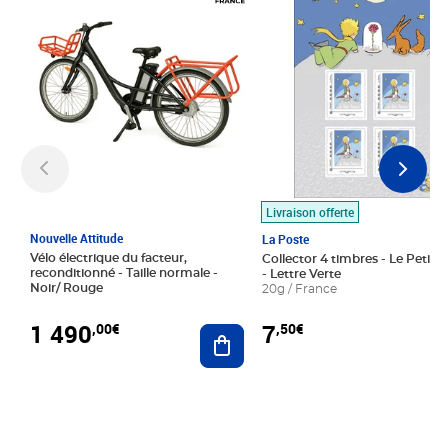
Livraison offerte
Nouvelle Attitude
La Poste
Vélo électrique du facteur,
Collector 4 timbres - Le Petit P
reconditionné - Taille normale -
- Lettre Verte
Noir/ Rouge
20g / France
1 490
7
,00€
,50€
Ajouter au panier