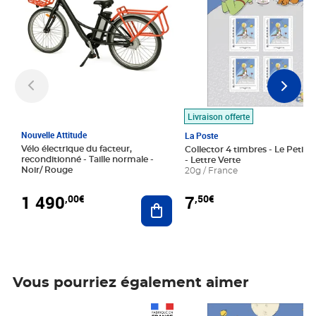
Livraison offerte
Nouvelle Attitude
La Poste
Vélo électrique du facteur,
Collector 4 timbres - Le Petit P
reconditionné - Taille normale -
- Lettre Verte
Noir/ Rouge
20g / France
1 490
7
,00€
,50€
Ajouter au panier
Vous pourriez également aimer
Prix 1 490,00€
Prix 7,50€