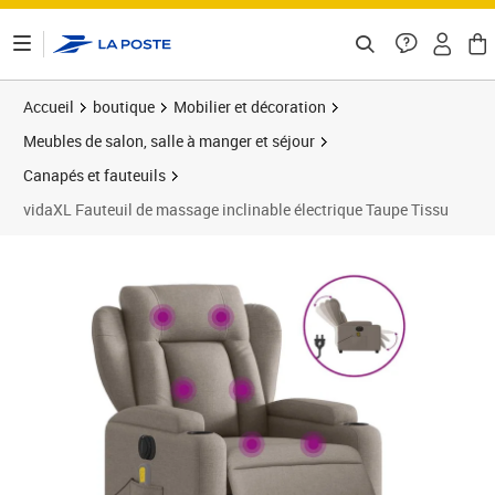
ontenu de la page
Accueil
boutique
Mobilier et décoration
Meubles de salon, salle à manger et séjour
Canapés et fauteuils
vidaXL Fauteuil de massage inclinable électrique Taupe Tissu
Prix barré 377,99 €
Prix 313,84€