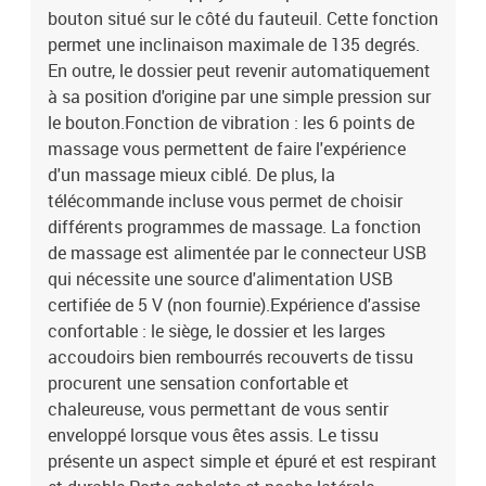
bouton situé sur le côté du fauteuil. Cette fonction
réglage automatique du dossier et du repose-piedEntrée du
permet une inclinaison maximale de 135 degrés.
moteur électrique : c.c. 24 V, 1,5 ASortie du moteur électrique :
100-240 V~, 50-60 HzCapacité de charge maximale : 110
En outre, le dossier peut revenir automatiquement
kgAssemblage requis : oui
à sa position d'origine par une simple pression sur
le bouton.Fonction de vibration : les 6 points de
massage vous permettent de faire l'expérience
d'un massage mieux ciblé. De plus, la
télécommande incluse vous permet de choisir
différents programmes de massage. La fonction
de massage est alimentée par le connecteur USB
qui nécessite une source d'alimentation USB
certifiée de 5 V (non fournie).Expérience d'assise
confortable : le siège, le dossier et les larges
accoudoirs bien rembourrés recouverts de tissu
procurent une sensation confortable et
chaleureuse, vous permettant de vous sentir
enveloppé lorsque vous êtes assis. Le tissu
présente un aspect simple et épuré et est respirant