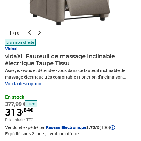
1
/10
Livraison offerte
Vidaxl
vidaXL Fauteuil de massage inclinable
électrique Taupe Tissu
Asseyez-vous et détendez-vous dans ce fauteuil inclinable de
massage électrique très confortable ! Fonction d'inclinaison
électrique : ce fauteuil inclinable est équipé d'un moteur électrique
Voir la description
qui permet de régler automatiquement le repose-pied et le dossier
En stock
dans n'importe quelle position, selon votre confort, en appuyant
377,99 €
simplement sur le bouton situé sur le côté du fauteuil. Cette
-16%
313
,84€
fonction permet une inclinaison maximale de 135 degrés. En outre,
le dossier peut revenir automatiquement à sa position d'origine
Prix unitaire TTC
par une simple pression sur le bouton.Fonction de vibration : les 6
Vendu et expédié par
Réseau Electronique
3.75/5
(106)
points de massage vous permettent de faire l'expérience d'un
Expédié sous 2 jours
livraison offerte
massage mieux ciblé. De plus, la télécommande incluse vous