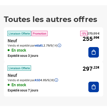
Toutes les autres offres
270,99 €
Livraison Offerte
Promotion
-5%
255
,99€
Neuf
Vendu et expédié par
vidaXL
2.79/5
(14)
Ajouter
En stock
Expédié sous 3 jours
297
,22€
Livraison Offerte
Neuf
Vendu et expédié par
ASD
4.05/5
(38)
Ajouter
En stock
Expédié sous 7 jours