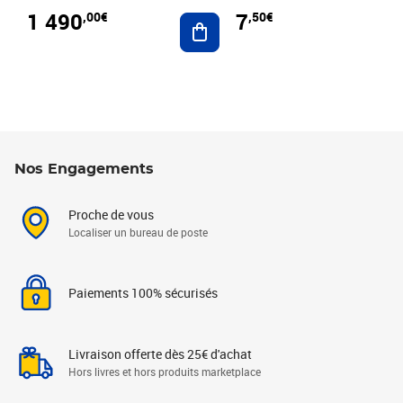
1 490
7
,00€
,50€
Ajouter au panier
Nos Engagements
Proche de vous
Localiser un bureau de poste
Paiements 100% sécurisés
Livraison offerte dès 25€ d'achat
Hors livres et hors produits marketplace