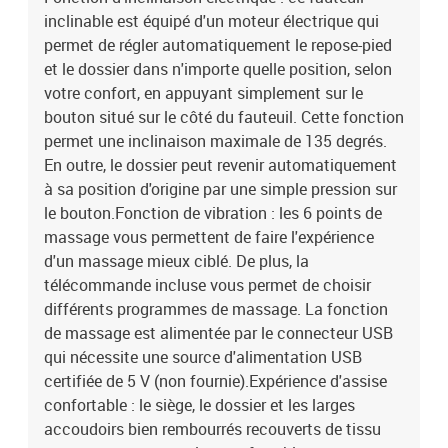
inclinable est équipé d'un moteur électrique qui
2AAvec un moteur électrique pour le réglage automatique du
dossier et du repose-piedEntrée du moteur électrique : c.c. 24 V, 1,5
permet de régler automatiquement le repose-pied
ASortie du moteur électrique : 100-240 V~, 50-60 HzCapacité de
et le dossier dans n'importe quelle position, selon
charge maximale : 110 kgAssemblage requis : oui
votre confort, en appuyant simplement sur le
bouton situé sur le côté du fauteuil. Cette fonction
permet une inclinaison maximale de 135 degrés.
En outre, le dossier peut revenir automatiquement
à sa position d'origine par une simple pression sur
le bouton.Fonction de vibration : les 6 points de
massage vous permettent de faire l'expérience
d'un massage mieux ciblé. De plus, la
télécommande incluse vous permet de choisir
différents programmes de massage. La fonction
de massage est alimentée par le connecteur USB
qui nécessite une source d'alimentation USB
certifiée de 5 V (non fournie).Expérience d'assise
confortable : le siège, le dossier et les larges
accoudoirs bien rembourrés recouverts de tissu