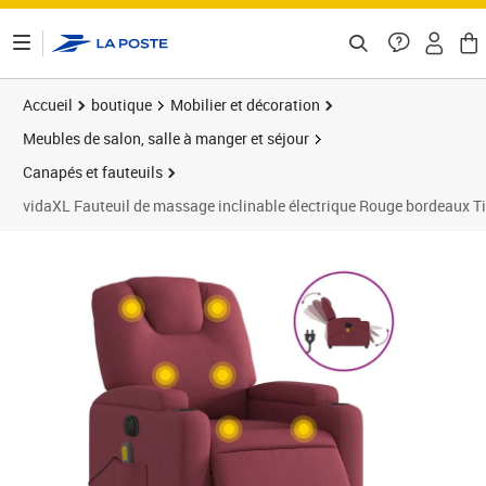
ontenu de la page
Accueil
boutique
Mobilier et décoration
Meubles de salon, salle à manger et séjour
Canapés et fauteuils
vidaXL Fauteuil de massage inclinable électrique Rouge bordeaux T
Prix barré 327,99 €
Prix 255,89€
Prix b
Prix 2
Prix 2