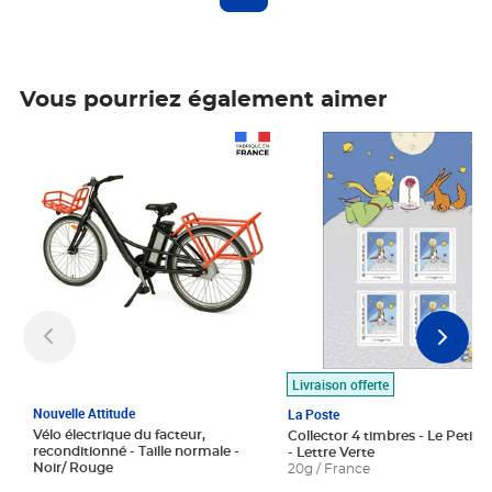
Vous pourriez également aimer
Prix 1 490,00€
Prix 7,50€
Livraison offerte
Nouvelle Attitude
La Poste
Vélo électrique du facteur,
Collector 4 timbres - Le Petit P
reconditionné - Taille normale -
- Lettre Verte
Noir/ Rouge
20g / France