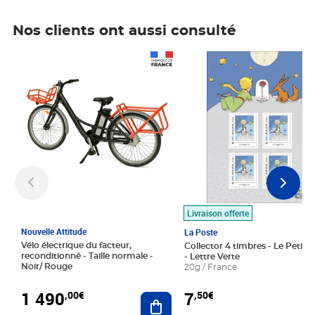
Nos clients ont aussi consulté
Prix 1 490,00€
Prix 7,50€
Livraison offerte
Nouvelle Attitude
La Poste
Vélo électrique du facteur,
Collector 4 timbres - Le Petit P
reconditionné - Taille normale -
- Lettre Verte
Noir/ Rouge
20g / France
1 490
7
,00€
,50€
Ajouter au panier