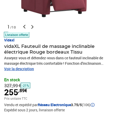
1
/10
Livraison offerte
Vidaxl
vidaXL Fauteuil de massage inclinable
électrique Rouge bordeaux Tissu
Asseyez-vous et détendez-vous dans ce fauteuil inclinable de
massage électrique très confortable ! Fonction d'inclinaison
électrique : ce fauteuil inclinable est équipé d'un moteur électrique
Voir la description
qui permet de régler automatiquement le repose-pied et le dossier
En stock
dans n'importe quelle position, selon votre confort, en appuyant
327,99 €
simplement sur le bouton situé sur le côté du fauteuil. Cette
-21%
255
,89€
fonction permet une inclinaison maximale de 135 degrés. En outre,
le dossier peut revenir automatiquement à sa position d'origine
Prix unitaire TTC
par une simple pression sur le bouton.Fonction de vibration : les 6
Vendu et expédié par
Réseau Electronique
3.75/5
(106)
points de massage vous permettent de faire l'expérience d'un
Expédié sous 2 jours
livraison offerte
massage mieux ciblé. De plus, la télécommande incluse vous