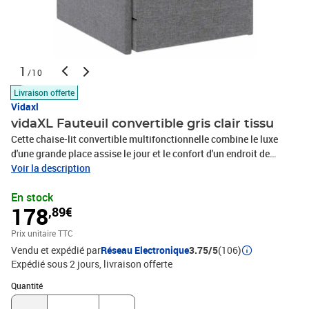
1
/10
Livraison offerte
Vidaxl
vidaXL Fauteuil convertible gris clair tissu
Cette chaise-lit convertible multifonctionnelle combine le luxe
d'une grande place assise le jour et le confort d'un endroit de
couchage pour des invités imprévus la nuit. Ce fauteuil
Voir la description
confortable et doux peut être transformé en lit confortable et à
En stock
nouveau en fauteuil de manière facile et rapide. La seule chose
178
,89€
que vous avez à faire, c'est de prendre simplement le siège et le
dossier et ensuite les rabattre vers votre sol. Le cadre en pin de
Prix unitaire TTC
haute qualité contribue à sa solidité et sa durabilité pour un usage
Vendu et expédié par
Réseau Electronique
3.75/5
(106)
quotidien, tandis que le siège et le dossier épaississement
Expédié sous 2 jours
livraison offerte
rembourrés en mousse sont très confortables pour s'asseoir ou
dormir dessus.Couleur : gris clairMatériau : Bois de pin,
Quantité : 1
Quantité
contreplaqué, mousse et tissuDimensions du fauteuil :Dimensions