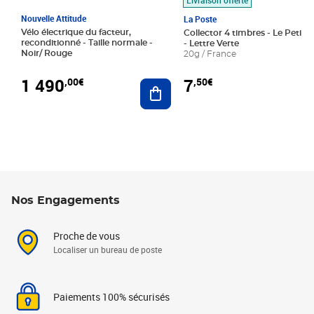
Nouvelle Attitude
La Poste
Vélo électrique du facteur,
Collector 4 timbres - Le Petit P
reconditionné - Taille normale -
- Lettre Verte
Noir/ Rouge
20g / France
1 490
7
,00€
,50€
Ajouter au panier
Nos Engagements
Proche de vous
Localiser un bureau de poste
Paiements 100% sécurisés