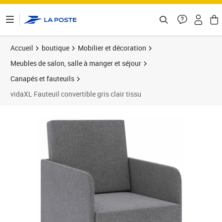
ontenu de la page
Accueil
boutique
Mobilier et décoration
Meubles de salon, salle à manger et séjour
Canapés et fauteuils
vidaXL Fauteuil convertible gris clair tissu
Prix 178,89€
Prix 1
Prix 2