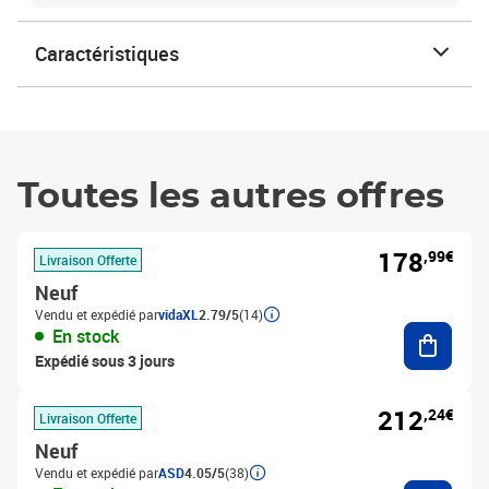
Caractéristiques
Toutes les autres offres
178
,99€
Livraison Offerte
Neuf
Vendu et expédié par
vidaXL
2.79/5
(14)
Ajouter
En stock
Expédié sous 3 jours
212
,24€
Livraison Offerte
Neuf
Vendu et expédié par
ASD
4.05/5
(38)
Ajouter