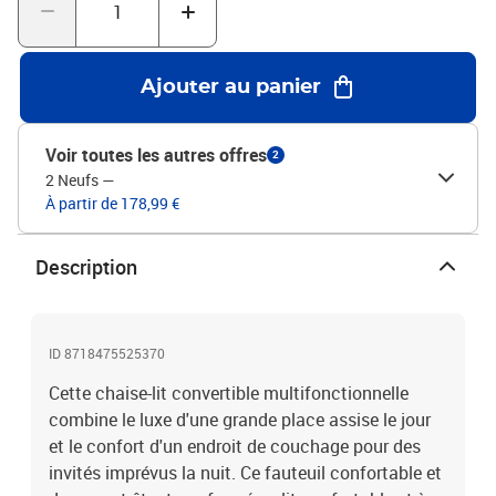
totales : 59,5 x 72 x 72,5 cm (l x P x H)Largeur d'assise : 52
cmProfondeur du siège : 50 cmHauteur du siège à partir du sol : 26
cmHauteur de l'accoudoir à partir du sol : 48 cmDimensions du lit
:Dimensions totales : 170 x 59,5 x 48 cm (L x l x H)Hauteur du lit à
Ajouter au panier
partir du sol : 12,5 cmMatériel: Polyester: 100%
Voir toutes les autres offres
2
2 Neufs
—
À partir de 178,99 €
Description
ID 8718475525370
Cette chaise-lit convertible multifonctionnelle
combine le luxe d'une grande place assise le jour
et le confort d'un endroit de couchage pour des
invités imprévus la nuit. Ce fauteuil confortable et