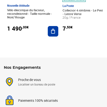
Nouvelle Attitude
La Poste
Vélo électrique du facteur,
Collector 4 timbres - Le Petit P
reconditionné - Taille normale -
- Lettre Verte
Noir/ Rouge
20g / France
1 490
7
,00€
,50€
Ajouter au panier
Nos Engagements
Proche de vous
Localiser un bureau de poste
Paiements 100% sécurisés