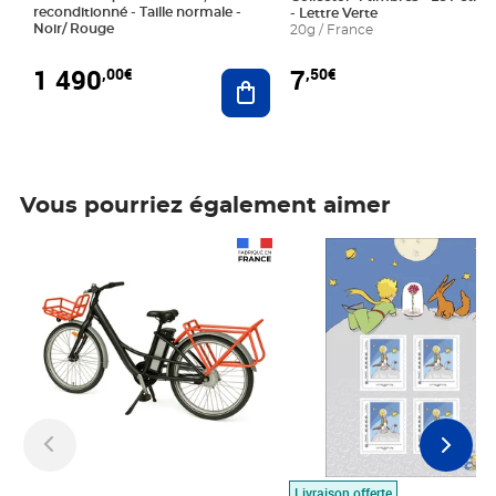
reconditionné - Taille normale -
- Lettre Verte
Noir/ Rouge
20g / France
1 490
7
,00€
,50€
Ajouter au panier
Vous pourriez également aimer
Prix 1 490,00€
Prix 7,50€
Livraison offerte