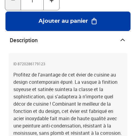
vous le souhaitez.Couleur : argentéMatériau : acier inoxydable
avec finition brossée Dimensions totales : 59 x 44 x 20 cm (L x l x
P)Épaisseur supérieure : 2,5 mmDiamètre du trou de robinet : 35
Ajouter au panier
mmQualité alimentaireAvec trou de robinet avec couvercle
décoratifComprend des coussins d'insonorisationSans plomb et
résistant à la corrosionVidange rapide avec le design à canal en
Description
XTypes d'installation : montage sous plan, à la chasse d'eau et
encastré
ID 8720286179123
Profitez de l'avantage de cet évier de cuisine au
design contemporain épuré. La vasque à finition
soyeuse et satinée suintera la classe et la
sophistication, qui s'adaptera à n'importe quel
décor de cuisine ! Combinant le meilleur de la
fonction et du design, cet évier est fabriqué en
acier inoxydable fait main de haute qualité avec
une peinture anti-condensation, résistant à la
moisissure, sans plomb et résistant à la corrosion.