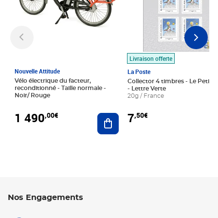
Livraison offerte
Nouvelle Attitude
La Poste
Vélo électrique du facteur,
Collector 4 timbres - Le Petit P
reconditionné - Taille normale -
- Lettre Verte
Noir/ Rouge
20g / France
1 490
7
,00€
,50€
Ajouter au panier
Nos Engagements