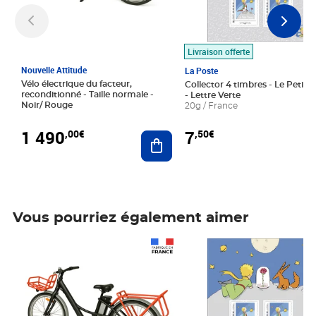
Livraison offerte
Nouvelle Attitude
La Poste
Vélo électrique du facteur,
Collector 4 timbres - Le Petit P
reconditionné - Taille normale -
- Lettre Verte
Noir/ Rouge
20g / France
1 490
7
,00€
,50€
Ajouter au panier
Vous pourriez également aimer
Prix 1 490,00€
Prix 7,50€