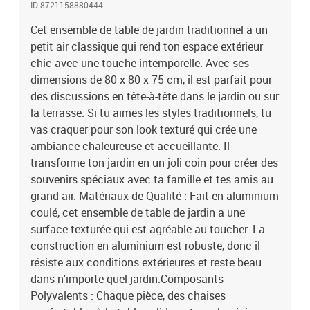
ID 8721158880444
s'harmonise bien et dure longtemps. Que tu organises une fête
d'été ou que tu prennes juste un thé tranquille, chaque élément se
Cet ensemble de table de jardin traditionnel a un
complète parfaitement, ajoutant à l'attrait de ton espace
petit air classique qui rend ton espace extérieur
extérieur.Design Fonctionnel : Avec son style traditionnel et ses
chic avec une touche intemporelle. Avec ses
jolis détails, l'ensemble t'invite à profiter de matins paisibles ou de
dimensions de 80 x 80 x 75 cm, il est parfait pour
dîners animés à l'extérieur. Il est facile à installer, ce qui en fait un
des discussions en tête-à-tête dans le jardin ou sur
choix futé pour n'importe quelle terrasse, alliant esthétique et
la terrasse. Si tu aimes les styles traditionnels, tu
praticité pour tes moments de détente et tes
vas craquer pour son look texturé qui crée une
rassemblements.Utilisation Recommandée : Parfait pour les
jardins et les terrasses, cet ensemble de table est idéal au
ambiance chaleureuse et accueillante. Il
printemps et en été. Son design traditionnel le rend assez
transforme ton jardin en un joli coin pour créer des
polyvalent pour tout, des gros dîners en famille à un coin de travail
souvenirs spéciaux avec ta famille et tes amis au
tranquille dans le jardin.Instructions d'Entretien : Pour qu'il reste
grand air. Matériaux de Qualité : Fait en aluminium
en top état, couvre-le quand il n'est pas utilisé et donne-lui un petit
coulé, cet ensemble de table de jardin a une
coup d'éponge avec un chiffon humide de temps en temps. Ces
surface texturée qui est agréable au toucher. La
étapes simples l'aideront à garder sa fraîcheur et à être prêt pour
construction en aluminium est robuste, donc il
toutes les conditions météo. Couleur: BlancMatériau: Aluminium
couléDimensions globales: 80 x 80 x 75 cm (L x W x H)Poids: 23.4
résiste aux conditions extérieures et reste beau
kgCapacité: 4Indoor / outdoor: Outdoor onlyContenant de la
dans n'importe quel jardin.Composants
livraison:1 x Table de jardin, 4 x Chaises de jardinNombre
Polyvalents : Chaque pièce, des chaises
d'articles: 5Assemblage requis: YesEAN: 8721158880444SKU: