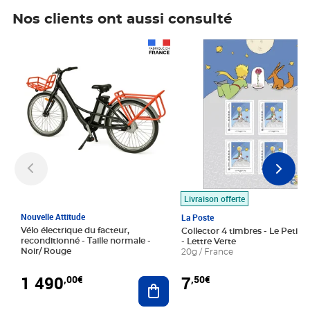
Nos clients ont aussi consulté
Prix 1 490,00€
Prix 7,50€
Livraison offerte
Nouvelle Attitude
La Poste
Vélo électrique du facteur,
Collector 4 timbres - Le Petit P
reconditionné - Taille normale -
- Lettre Verte
Noir/ Rouge
20g / France
1 490
7
,00€
,50€
Ajouter au panier