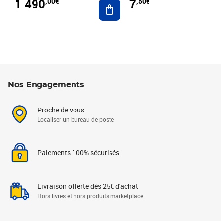
1 490
7
,00€
,50€
Ajouter au panier
Nos Engagements
Proche de vous
Localiser un bureau de poste
Paiements 100% sécurisés
Livraison offerte dès 25€ d'achat
Hors livres et hors produits marketplace