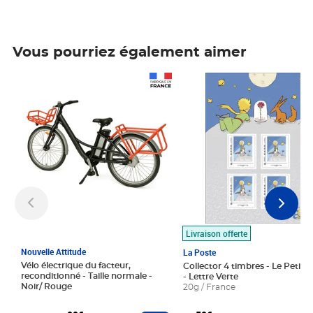
Vous pourriez également aimer
Prix 1 490,00€
Prix 7,50€
Livraison offerte
Nouvelle Attitude
La Poste
Vélo électrique du facteur,
Collector 4 timbres - Le Petit P
reconditionné - Taille normale -
- Lettre Verte
Noir/ Rouge
20g / France