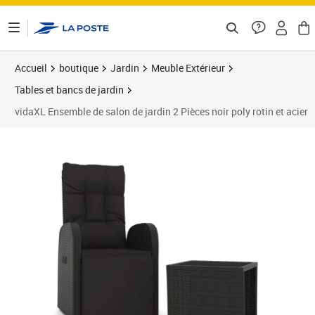
ontenu de la page
Accueil
boutique
Jardin
Meuble Extérieur
Tables et bancs de jardin
vidaXL Ensemble de salon de jardin 2 Pièces noir poly rotin et acier
Prix barré 206,99 €
Prix 170,78€
Prix 1