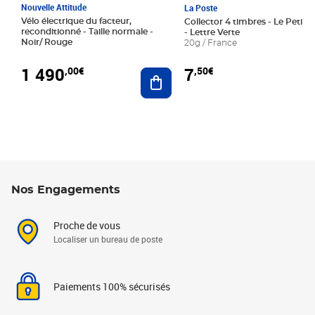
Nouvelle Attitude
La Poste
Vélo électrique du facteur,
Collector 4 timbres - Le Petit P
reconditionné - Taille normale -
- Lettre Verte
Noir/ Rouge
20g / France
1 490
7
,00€
,50€
Ajouter au panier
Nos Engagements
Proche de vous
Localiser un bureau de poste
Paiements 100% sécurisés