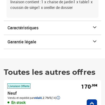
livraison contient :1 x chaise de jardin1 x table1 x
coussin de siège1 x oreiller de dossier
Caractéristiques
Garantie légale
Toutes les autres offres
170
,99€
Livraison Offerte
Neuf
Vendu et expédié par
vidaXL
2.79/5
(14)
Ajouter
En stock