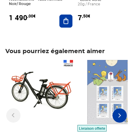
Noir/ Rouge
20g / France
1 490
7
,00€
,50€
Ajouter au panier
Vous pourriez également aimer
Prix 1 490,00€
Prix 7,50€
Livraison offerte