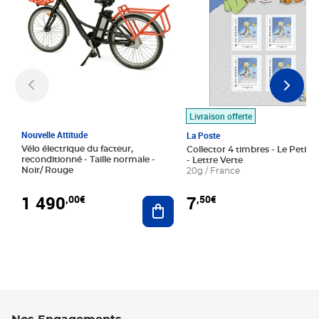
Livraison offerte
Nouvelle Attitude
La Poste
Vélo électrique du facteur,
Collector 4 timbres - Le Petit P
reconditionné - Taille normale -
- Lettre Verte
Noir/ Rouge
20g / France
1 490
7
,00€
,50€
Ajouter au panier