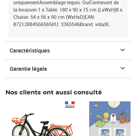
uniquementAssemblage requis: OuiContenant de
la livraison:1 x Table: 180 x 90 x 75 cm (LxWxH)8 x
Chaise: 54 x 56 x 90 cm (WxHxD)EAN:
8721288456656SKU: 3365546Brand: vidaXL
Caractéristiques
Garantie légale
Nos clients ont aussi consulté
Prix 1 490,00€
Prix 7,50€