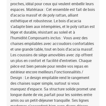
90 cm (WxHxD)EAN: 8721288456656SKU: 3365546Brand: vidaXL
proches, idéal pour ceux qui veulent embellir leurs
espaces. Matériaux : Cet ensemble est fait de bois
d'acacia massif et de poly rattan, alliant
esthétique et robustesse. Le bois d'acacia
s'adapte bien aux intempéries, et le poly rattan est
léger et durable, résistant au soleil et à
l'humidité.Composants inclus : Vous avez des
chaises empilables avec accoudoirs confortables
et une grande table, tout en bois d'acacia massif.
Les coussins de siège amovibles avec zip offrent
un plus en confort et facilité d'entretien. Chaque
pièce est bien pensée pour rendre vos repas en
extérieur encore meilleurs.Fonctionnalités /
Design : Le design empilable rend le rangement
des chaises super simple, surtout si vous
manquez d'espace. Sa structure solide promet une
longue durée de vie, parfait pour les soirées entre
amis ou un petit-déjeuner tranquille. Ses lignes