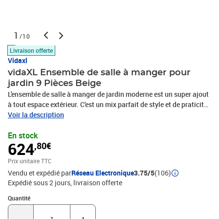
1
/10
Livraison offerte
Vidaxl
vidaXL Ensemble de salle à manger pour
jardin 9 Pièces Beige
L'ensemble de salle à manger de jardin moderne est un super ajout
à tout espace extérieur. C'est un mix parfait de style et de praticité.
Avec son design simple, ses lignes nettes et son côté minimaliste,
Voir la description
il apporte une touche sympa à vos jardins et terrasses. C'est
En stock
l'endroit parfait pour profiter de bons repas en extérieur avec vos
624
,80€
proches, idéal pour ceux qui veulent embellir leurs espaces.
Matériaux : Cet ensemble est fait de bois d'acacia massif et de
Prix unitaire TTC
poly rattan, alliant esthétique et robustesse. Le bois d'acacia
Vendu et expédié par
Réseau Electronique
3.75/5
(106)
s'adapte bien aux intempéries, et le poly rattan est léger et durable,
Expédié sous 2 jours
livraison offerte
résistant au soleil et à l'humidité.Composants inclus : Vous avez
des chaises empilables avec accoudoirs confortables et une
Quantité : 1
Quantité
grande table, tout en bois d'acacia massif. Les coussins de siège
amovibles avec zip offrent un plus en confort et facilité d'entretien.