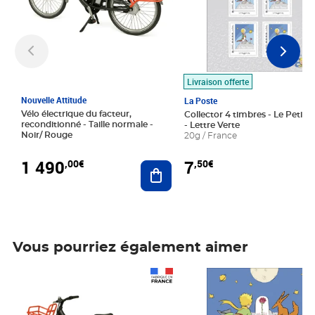
Livraison offerte
Nouvelle Attitude
La Poste
Vélo électrique du facteur,
Collector 4 timbres - Le Petit P
reconditionné - Taille normale -
- Lettre Verte
Noir/ Rouge
20g / France
1 490
7
,00€
,50€
Ajouter au panier
Vous pourriez également aimer
Prix 1 490,00€
Prix 7,50€