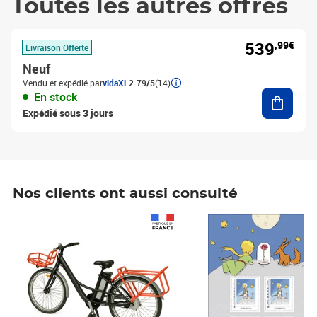
Toutes les autres offres
539
,99€
Livraison Offerte
Neuf
Vendu et expédié par
vidaXL
2.79/5
(14)
Ajouter
En stock
Expédié sous 3 jours
Nos clients ont aussi consulté
Prix 1 490,00€
Prix 7,50€