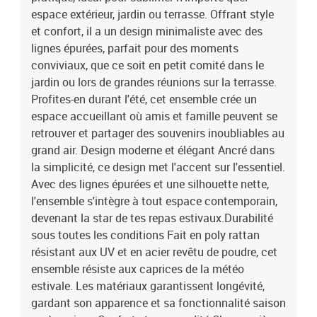
(LxWxH)4 x Coussin de dossier : 50 x 50 x 11 cm (LxWxH)EAN:
espace extérieur, jardin ou terrasse. Offrant style
8721288650849SKU: 3380164Brand: vidaXL
et confort, il a un design minimaliste avec des
lignes épurées, parfait pour des moments
conviviaux, que ce soit en petit comité dans le
jardin ou lors de grandes réunions sur la terrasse.
Profites-en durant l'été, cet ensemble crée un
espace accueillant où amis et famille peuvent se
retrouver et partager des souvenirs inoubliables au
grand air. Design moderne et élégant Ancré dans
la simplicité, ce design met l'accent sur l'essentiel.
Avec des lignes épurées et une silhouette nette,
l'ensemble s'intègre à tout espace contemporain,
devenant la star de tes repas estivaux.Durabilité
sous toutes les conditions Fait en poly rattan
résistant aux UV et en acier revêtu de poudre, cet
ensemble résiste aux caprices de la météo
estivale. Les matériaux garantissent longévité,
gardant son apparence et sa fonctionnalité saison