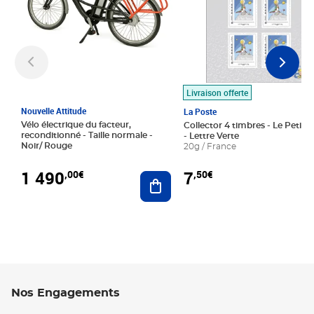
Livraison offerte
Nouvelle Attitude
La Poste
Vélo électrique du facteur,
Collector 4 timbres - Le Petit P
reconditionné - Taille normale -
- Lettre Verte
Noir/ Rouge
20g / France
1 490
7
,00€
,50€
Ajouter au panier
Nos Engagements