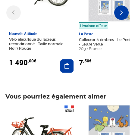
Livraison offerte
Nouvelle Attitude
La Poste
Vélo électrique du facteur,
Collector 4 timbres - Le Petit P
reconditionné - Taille normale -
- Lettre Verte
Noir/ Rouge
20g / France
1 490
7
,00€
,50€
Ajouter au panier
Vous pourriez également aimer
Prix 1 490,00€
Prix 7,50€