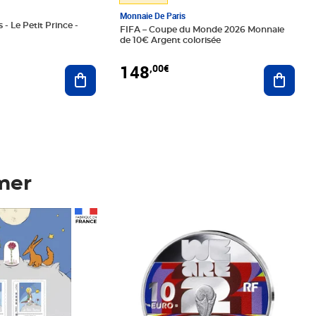
Monnaie De Paris
 - Le Petit Prince -
FIFA – Coupe du Monde 2026 Monnaie
de 10€ Argent colorisée
148
,00€
Ajouter au panier
Ajoute
mer
Prix 148,00€