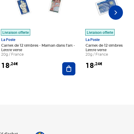
Livraison offerte
Livraison offerte
La Poste
La Poste
Carnet de 12 timbres - Maman dans l'art -
Carnet de 12 timbres - Le bl
Lettre verte
Lettre verte
20g / France
20g / France
18
18
,24€
,24€
r au panier
Ajouter au panier
5€ d'achat