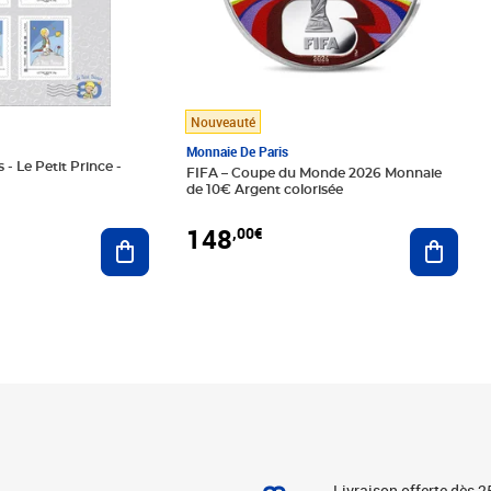
Nouveauté
Monnaie De Paris
 - Le Petit Prince -
FIFA – Coupe du Monde 2026 Monnaie
de 10€ Argent colorisée
148
,00€
Ajouter au panier
Ajoute
Livraison offerte dès 2