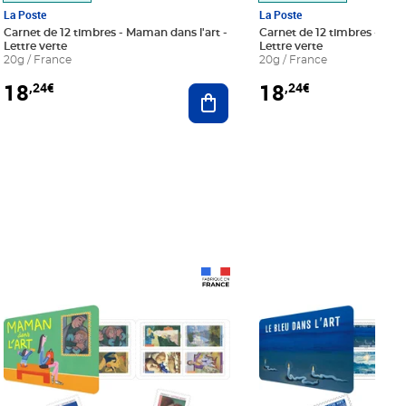
La Poste
La Poste
Carnet de 12 timbres - Maman dans l'art -
Carnet de 12 timbres - Le bl
Lettre verte
Lettre verte
20g / France
20g / France
18
18
,24€
,24€
r au panier
Ajouter au panier
Prix 18,24€
Prix 18,24€