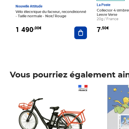
La Poste
Nouvelle Attitude
Collector 4 timbres
Vélo électrique du facteur, reconditionné
Lettre Verte
- Taille normale - Noir/ Rouge
20g / France
1 490
7
,00€
,50€
Ajouter au panier
Vous pourriez également ai
Prix 1 490,00€
Prix 7,50€