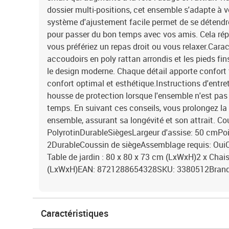
dossier multi-positions, cet ensemble s'adapte à v
système d'ajustement facile permet de se détendre 
pour passer du bon temps avec vos amis. Cela rép
vous préfériez un repas droit ou vous relaxer.Car
accoudoirs en poly rattan arrondis et les pieds fi
le design moderne. Chaque détail apporte confort to
confort optimal et esthétique.Instructions d'entret
housse de protection lorsque l'ensemble n'est pas 
temps. En suivant ces conseils, vous prolongez la 
ensemble, assurant sa longévité et son attrait. Co
PolyrotinDurableSiègesLargeur d'assise: 50 cmPo
2DurableCoussin de siègeAssemblage requis: OuiCo
Table de jardin : 80 x 80 x 73 cm (LxWxH)2 x Chais
(LxWxH)EAN: 8721288654328SKU: 3380512Brand
Caractéristiques