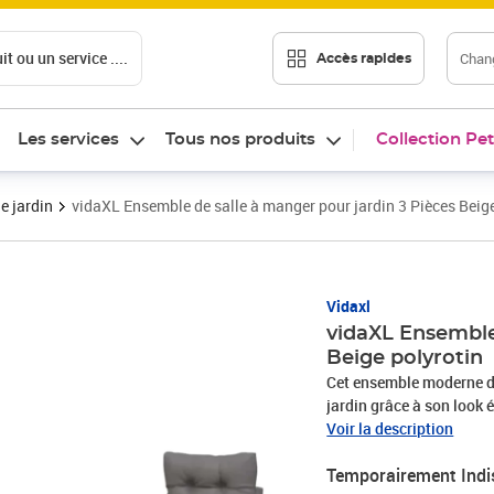
t ou un service ....
Chang
Accès rapides
Les services
Tous nos produits
Collection Pet
e jardin
vidaXL Ensemble de salle à manger pour jardin 3 Pièces Beige
Vidaxl
vidaXL Ensemble 
Beige polyrotin
Cet ensemble moderne de
jardin grâce à son look é
avec du poly rattan, du v
Voir la description
élégance et un style inte
Temporairement Indi
acier robuste garantit q