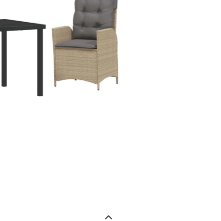
ambiance chic pour dîner
Construction durable: C
résistants aux différente
résistance aux UV et à l
permettant de profiter d
Grâce à sa surface en ver
nettoyer et à entretenir
offre une plateforme sol
augmente à la fois l'usag
positions, cet ensemble 
facile permet de se déte
avec vos amis. Cela répo
vous relaxer.Caractéris
et les pieds fins se fon
apporte confort tout en g
esthétique.Instructions 
l'ensemble n'est pas uti
prolongez la beauté et l
Couleur: BeigeMatériau:
maximal: 295 kgCapacit
OuiContenant de la livra
de jardin : 54,5 x 61 