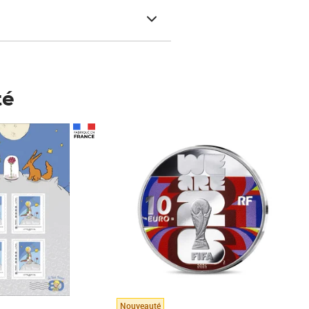
té
Prix 148,00€
Nouveauté