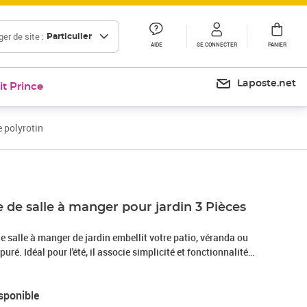
er de site :
Particulier
AIDE
SE CONNECTER
PANIER
Laposte.net
it Prince
 polyrotin
de salle à manger pour jardin 3 Pièces
 salle à manger de jardin embellit votre patio, véranda ou
puré. Idéal pour l'été, il associe simplicité et fonctionnalité
erre et de l'acier. La texture tissée en poly rattan ajoute une
mporel à votre espace extérieur, tandis que la structure en
sponible
ue cet ensemble est prêt pour vos repas en plein air. Créez une