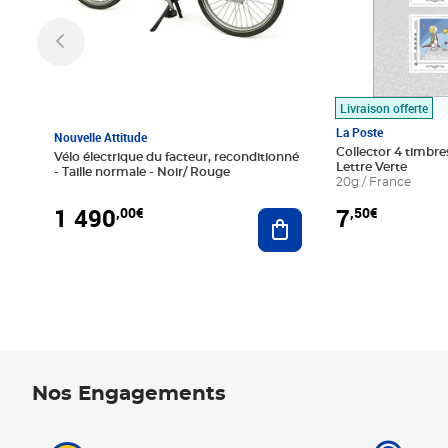
Livraison offerte
La Poste
Nouvelle Attitude
Collector 4 timbres
Vélo électrique du facteur, reconditionné
Lettre Verte
- Taille normale - Noir/ Rouge
20g / France
1 490
7
,00€
,50€
Ajouter au panier
Nos Engagements