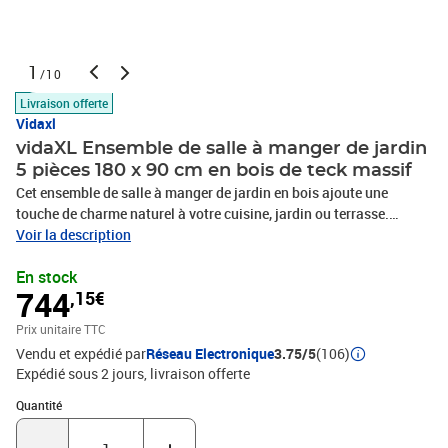
1
/10
Livraison offerte
Vidaxl
vidaXL Ensemble de salle à manger de jardin
5 pièces 180 x 90 cm en bois de teck massif
Cet ensemble de salle à manger de jardin en bois ajoute une
touche de charme naturel à votre cuisine, jardin ou terrasse.
Fabriquée en bois dur de teck extrêmement durable, cette pièce de
Voir la description
meuble en teck a été chevronnée, séchée au four puis finement
En stock
poncée pour lui donner un aspect très lisse. Le bois de teck est
744
,15€
connu pour sa résistance exceptionnelle aux intempéries, ce qui le
rend bien plus adapté aux meubles de jardin que tout autre type de
Prix unitaire TTC
bois. Le bois de teck est le choix idéal si vous souhaitez acheter
Vendu et expédié par
Réseau Electronique
3.75/5
(106)
une pièce de meubles de jardin durable. Une belle finition à base
Expédié sous 2 jours
livraison offerte
d'eau est appliquée pour donner au bois une couleur chaude. Grâce
au dessus de table extra épais et aux grands pieds, cette table en
Quantité : 1
Quantité
bois solide est très durable et peut accueillir confortablement vos
invités. Les chaises ont un look raffiné qui peut s'intégrer