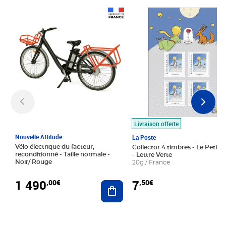
Prix 1 490,00€
Prix 7,50€
Livraison offerte
Nouvelle Attitude
La Poste
Vélo électrique du facteur,
Collector 4 timbres - Le Petit P
reconditionné - Taille normale -
- Lettre Verte
Noir/ Rouge
20g / France
1 490
7
,00€
,50€
Ajouter au panier