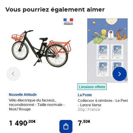
Vous pourriez également aimer
Prix 1 490,00€
Prix 7,50€
Livraison offerte
Nouvelle Attitude
La Poste
Vélo électrique du facteur,
Collector 4 timbres - Le Petit P
reconditionné - Taille normale -
- Lettre Verte
Noir/ Rouge
20g / France
1 490
7
,00€
,50€
Ajouter au panier