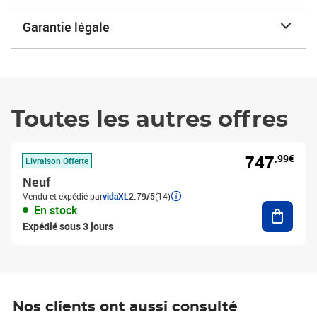
Garantie légale
Toutes les autres offres
747
,99€
Livraison Offerte
Neuf
Vendu et expédié par
vidaXL
2.79/5
(14)
Ajouter
En stock
Expédié sous 3 jours
Nos clients ont aussi consulté