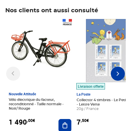
Nos clients ont aussi consulté
Prix 1 490,00€
Prix 7,50€
Livraison offerte
Nouvelle Attitude
La Poste
Vélo électrique du facteur,
Collector 4 timbres - Le Petit P
reconditionné - Taille normale -
- Lettre Verte
Noir/ Rouge
20g / France
1 490
7
,00€
,50€
Ajouter au panier