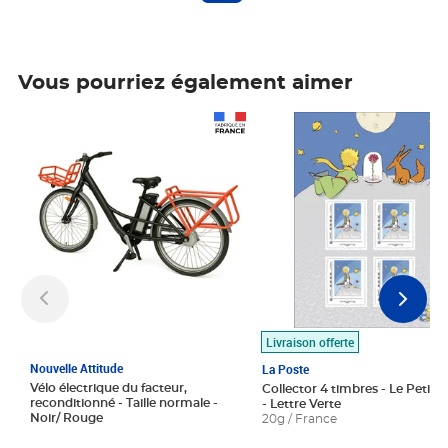
Vous pourriez également aimer
Prix 1 490,00€
Prix 7,50€
Livraison offerte
Nouvelle Attitude
La Poste
Vélo électrique du facteur,
Collector 4 timbres - Le Petit P
reconditionné - Taille normale -
- Lettre Verte
Noir/ Rouge
20g / France