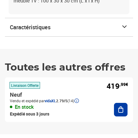
meuble TV : 100 x 30 x 30 cm (L x l x H)
Caractéristiques
Toutes les autres offres
419
,99€
Livraison Offerte
Neuf
Vendu et expédié par
vidaXL
2.79/5
(14)
Ajouter
En stock
Expédié sous 3 jours