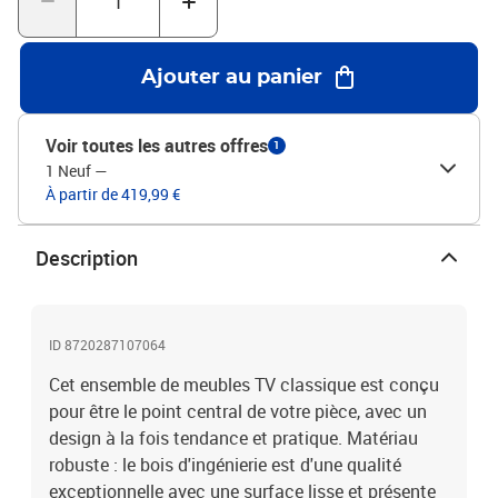
produit est livré avec un manuel de montage dans la boîte pour un
montage facile.Couleur : chêne sonomaMatériau : bois
d'ingénierieLa livraison contient :4 x meuble TV : 80 x 30 x 30 cm
Ajouter au panier
(L x l x H)1 x meuble TV : 30,5 x 30 x 110 cm (L x l x H)2 x meuble
TV : 100 x 30 x 30 cm (L x l x H)
Voir toutes les autres offres
1
1 Neuf
—
À partir de 419,99 €
Description
ID 8720287107064
Cet ensemble de meubles TV classique est conçu
pour être le point central de votre pièce, avec un
design à la fois tendance et pratique. Matériau
robuste : le bois d'ingénierie est d'une qualité
exceptionnelle avec une surface lisse et présente