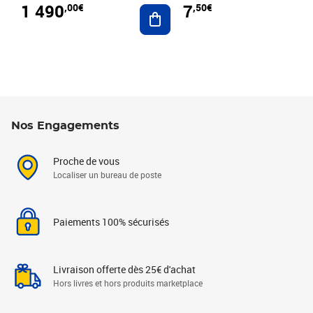
1 490
7
,00€
,50€
Ajouter au panier
Nos Engagements
Proche de vous
Localiser un bureau de poste
Paiements 100% sécurisés
Livraison offerte dès 25€ d'achat
Hors livres et hors produits marketplace