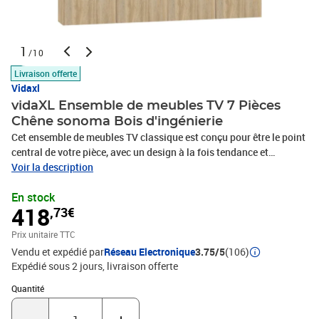
1
/10
Livraison offerte
Vidaxl
vidaXL Ensemble de meubles TV 7 Pièces
Chêne sonoma Bois d'ingénierie
Cet ensemble de meubles TV classique est conçu pour être le point
central de votre pièce, avec un design à la fois tendance et
pratique. Matériau robuste : le bois d'ingénierie est d'une qualité
Voir la description
exceptionnelle avec une surface lisse et présente également
En stock
résistance, stabilité et résistance à l'humidité.Grand espace de
418
,73€
rangement : l'ensemble de meubles TV offre un grand espace de
rangement pour garder tous vos magazines, DVD et autres articles
Prix unitaire TTC
bien organisés.Design mural : le meuble TV ne prend pas de place
Vendu et expédié par
Réseau Electronique
3.75/5
(106)
au sol. Vous pouvez l'accrocher au mur facilement. Remarque :Les
Expédié sous 2 jours
livraison offerte
vis et les chevilles pour l'intérieur du mur ne sont pas incluses.
Recherchez et utilisez des vis et des chevilles adaptées à vos murs.
Quantité : 1
Quantité
Si vous n'êtes pas sûr, demandez conseil à un professionnel. Lisez
et suivez attentivement chaque étape des instructions.Chaque