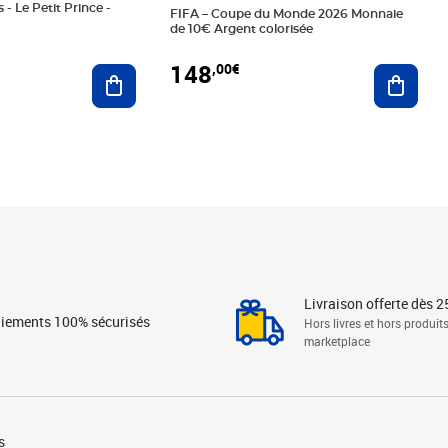
 - Le Petit Prince -
FIFA – Coupe du Monde 2026 Monnaie
de 10€ Argent colorisée
148
,00€
Ajouter au panier
Ajoute
Livraison offerte dès 2
iements 100% sécurisés
Hors livres et hors produit
marketplace
s