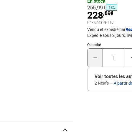
En stock
garder bien organisés ou
265,99 €
l’ensemble d’armoire sté
-13%
228
,89€
bétonMatériau : bois d'i
meuble TV : 80 x 30 x 30 
Prix unitaire TTC
Vendu et expédié par
Rés
Expédié sous 2 jours
liv
Quantité : 1
Quantité
Voir toutes les au
2 Neufs
—
À partir d