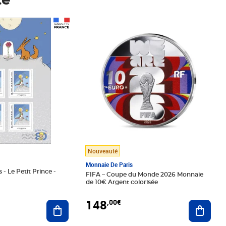
té
Prix 148,00€
Nouveauté
Monnaie De Paris
 - Le Petit Prince -
FIFA – Coupe du Monde 2026 Monnaie
de 10€ Argent colorisée
148
,00€
Ajouter au panier
Ajoute