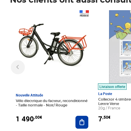
Nos clients ont aussi consul
Prix 1 490,00€
Prix 7,50€
Livraison offerte
La Poste
Nouvelle Attitude
Collector 4 timbres
Vélo électrique du facteur, reconditionné
Lettre Verte
- Taille normale - Noir/ Rouge
20g / France
1 490
7
,00€
,50€
Ajouter au panier