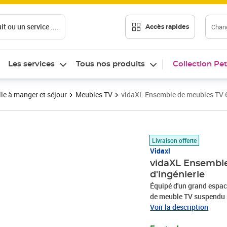
t ou un service ....
Chang
Accès rapides
Les services
Tous nos produits
Collection Pet
le à manger et séjour
Meubles TV
vidaXL Ensemble de meubles TV 6 
Prix barré 265,99 €
Prix 228,89€
Livraison offerte
Vidaxl
vidaXL Ensemble
d'ingénierie
Équipé d'un grand espac
de meuble TV suspendu 
dans votre maison. Le me
Voir la description
intemporel à votre maiso