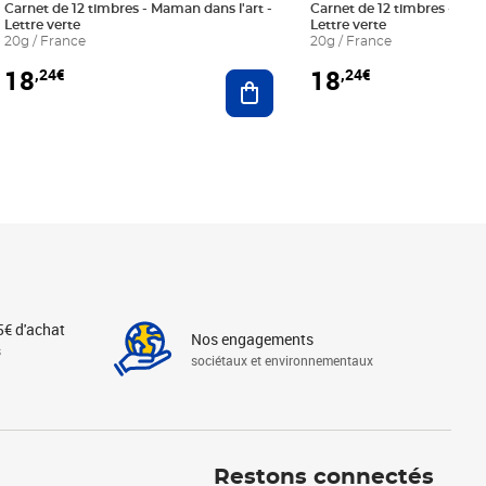
Carnet de 12 timbres - Maman dans l'art -
Carnet de 12 timbres - Le bl
Lettre verte
Lettre verte
20g / France
20g / France
18
18
,24€
,24€
r au panier
Ajouter au panier
5€ d'achat
Nos engagements
s
sociétaux et environnementaux
Linkedin
Instagram
X
Tiktok
Facebook
Youtube
Threads
Restons connectés