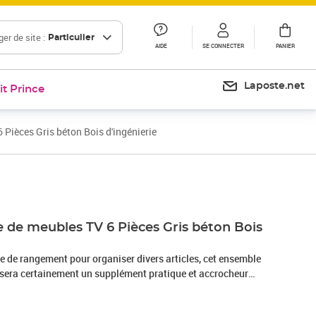
er de site :
Particulier
AIDE
SE CONNECTER
PANIER
Laposte.net
it Prince
Pièces Gris béton Bois d'ingénierie
Prix 228,99€
Prix 263,46€
 de meubles TV 6 Pièces Gris béton Bois
e de rangement pour organiser divers articles, cet ensemble
sera certainement un supplément pratique et accrocheur
uble TV est fixé au mur, ce qui en fait un supplément
n. Cet ensemble d’armoire HiFi est idéal pour afficher ou