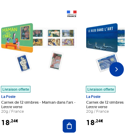
Prix 18,24€
Prix 18,24€
Livraison offerte
Livraison offerte
La Poste
La Poste
Carnet de 12 timbres - Maman dans l'art -
Carnet de 12 timbres - Le bl
Lettre verte
Lettre verte
20g / France
20g / France
18
18
,24€
,24€
r au panier
Ajouter au panier