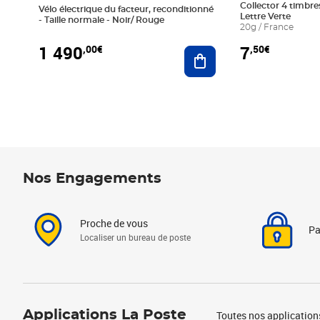
Collector 4 timbres
Vélo électrique du facteur, reconditionné
Lettre Verte
- Taille normale - Noir/ Rouge
20g / France
1 490
7
,00€
,50€
Ajouter au panier
Nos Engagements
Proche de vous
Pa
Localiser un bureau de poste
Applications La Poste
Toutes nos application