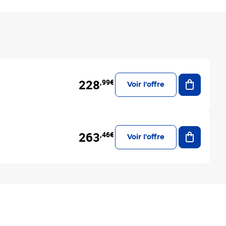
Ajouter a
228
,99€
Voir l'offre
Ajouter a
263
,46€
Voir l'offre