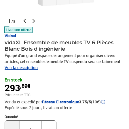
1
/8
Livraison offerte
Vidaxl
vidaXL Ensemble de meubles TV 6 Pièces
Blanc Bois d'ingénierie
Équipé d'un grand espace de rangement pour organiser divers
articles, cet ensemble de meuble TV suspendu sera certainement
un supplément pratique et accrocheur dans votre maison. Le
Voir la description
meuble TV est fixé au mur, ce qui en fait un supplément intemporel
En stock
à votre maison. Cet ensemble d’armoire HiFi est idéal pour afficher
293
,89€
ou garder bien organisés ou à portée de main tous les articles
préférés. De plus, l’ensemble d’armoire stéréo est facile à nettoyer
Prix unitaire TTC
avec un chiffon humide.Couleur : BlancMatériau : bois
Vendu et expédié par
Réseau Electronique
3.75/5
(106)
d'ingénierieL'assemblage est requisLa livraison contient :4 x
Expédié sous 2 jours
livraison offerte
meuble TV : 60 x 30 x 30 cm (l x P x H)2 x meuble TV : 30,5 x 30 x 30
cm (l x P x H)
Quantité : 1
Quantité