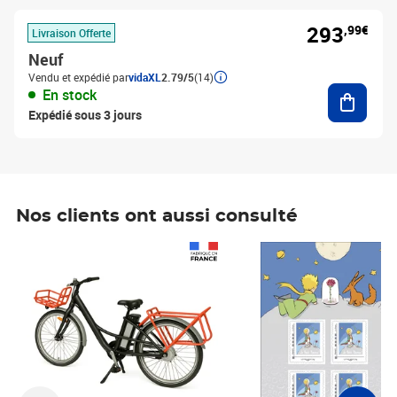
293
,99€
Livraison Offerte
Neuf
Vendu et expédié par
vidaXL
2.79/5
(14)
Ajouter
En stock
Expédié sous 3 jours
Nos clients ont aussi consulté
Prix 1 490,00€
Prix 7,50€