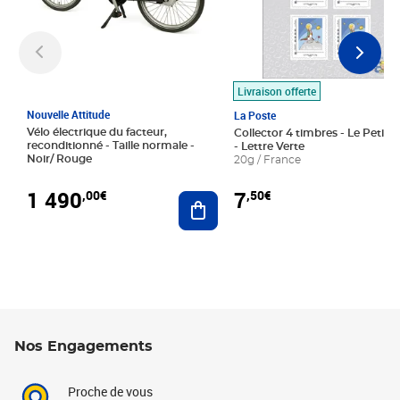
Livraison offerte
Nouvelle Attitude
La Poste
Vélo électrique du facteur,
Collector 4 timbres - Le Petit P
reconditionné - Taille normale -
- Lettre Verte
Noir/ Rouge
20g / France
1 490
7
,00€
,50€
Ajouter au panier
Nos Engagements
Proche de vous