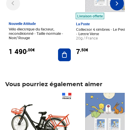
Livraison offerte
Nouvelle Attitude
La Poste
Vélo électrique du facteur,
Collector 4 timbres - Le Petit P
reconditionné - Taille normale -
- Lettre Verte
Noir/ Rouge
20g / France
1 490
7
,00€
,50€
Ajouter au panier
Vous pourriez également aimer
Prix 1 490,00€
Prix 7,50€