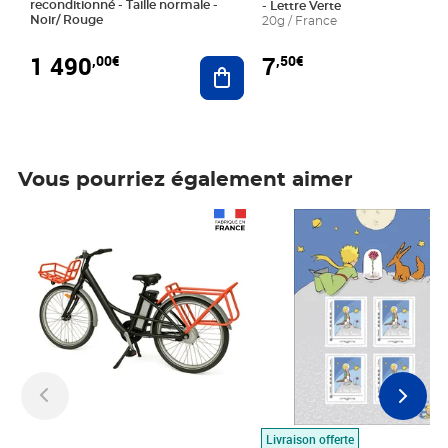
reconditionné - Taille normale -
- Lettre Verte
Noir/ Rouge
20g / France
1 490
7
,00€
,50€
Ajouter au panier
Vous pourriez également aimer
Prix 1 490,00€
Prix 7,50€
Livraison offerte