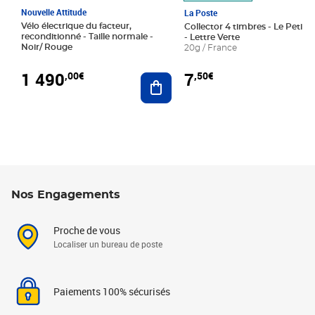
Nouvelle Attitude
La Poste
Vélo électrique du facteur,
Collector 4 timbres - Le Petit P
reconditionné - Taille normale -
- Lettre Verte
Noir/ Rouge
20g / France
1 490
7
,00€
,50€
Ajouter au panier
Nos Engagements
Proche de vous
Localiser un bureau de poste
Paiements 100% sécurisés