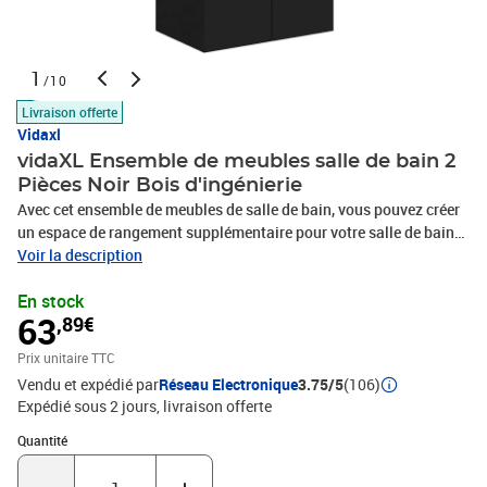
1
/10
Livraison offerte
Vidaxl
vidaXL Ensemble de meubles salle de bain 2
Pièces Noir Bois d'ingénierie
Avec cet ensemble de meubles de salle de bain, vous pouvez créer
un espace de rangement supplémentaire pour votre salle de bain
avec un aspect propre et ordonné. Les lignes épurées et le design
Voir la description
élégant se fondent parfaitement dans votre salle de
En stock
bain. L’ensemble de meubles, doté d’un miroir et d’une armoire, est
63
,89€
fabriqué en bois d'ingénierie durable et stable. Cette armoire chic
dispose d’un compartiment et de 2 portes, offrant un grand espace
Prix unitaire TTC
de rangement pour ranger des articles dans votre salle de bain. Le
Vendu et expédié par
Réseau Electronique
3.75/5
(106)
dessus de l’armoire est idéal pour placer l’évier. Le miroir ajoute
Expédié sous 2 jours
livraison offerte
également une excellente apparence à votre décoration intérieure.
En outre, cet ensemble de salle de bain est facile à nettoyer avec
Quantité : 1
Quantité
un chiffon humide. Remarque : l'évier n'est pas inclus dans la
livraison.Couleur : NoirMatériau : bois d'ingénierie,