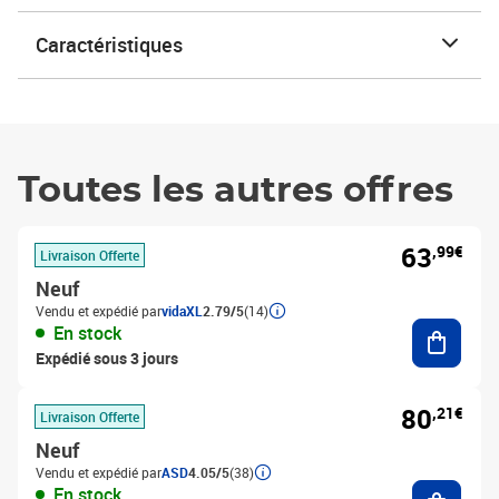
Caractéristiques
Toutes les autres offres
63
,99€
Livraison Offerte
Neuf
Vendu et expédié par
vidaXL
2.79/5
(14)
Ajouter
En stock
Expédié sous 3 jours
80
,21€
Livraison Offerte
Neuf
Vendu et expédié par
ASD
4.05/5
(38)
Ajouter
En stock