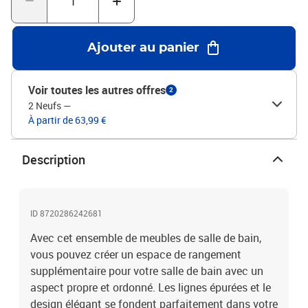
acryliqueDimensions du miroir : 60 x 1,5 x 37 cm (l x P x
H)Dimensions de l'armoire d'évier : 60 x 38,5 x 46 cm (l x P x
H)L'assemblage est requisLa livraison contient :1 x meuble-
Ajouter au panier
lavabo1 x miroir
Voir toutes les autres offres
2
2 Neufs
—
À partir de 63,99 €
Description
ID 8720286242681
Avec cet ensemble de meubles de salle de bain,
vous pouvez créer un espace de rangement
supplémentaire pour votre salle de bain avec un
aspect propre et ordonné. Les lignes épurées et le
design élégant se fondent parfaitement dans votre