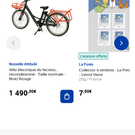
Livraison offerte
Nouvelle Attitude
La Poste
Vélo électrique du facteur,
Collector 4 timbres - Le Petit P
reconditionné - Taille normale -
- Lettre Verte
Noir/ Rouge
20g / France
1 490
7
,00€
,50€
Ajouter au panier