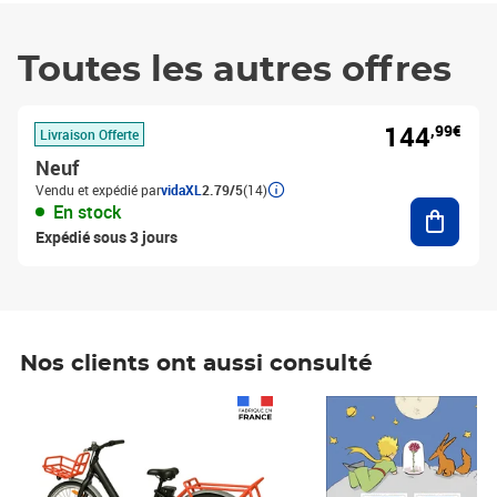
Toutes les autres offres
144
,99€
Livraison Offerte
Neuf
Vendu et expédié par
vidaXL
2.79/5
(14)
Ajouter
En stock
Expédié sous 3 jours
Nos clients ont aussi consulté
Prix 1 490,00€
Prix 7,50€