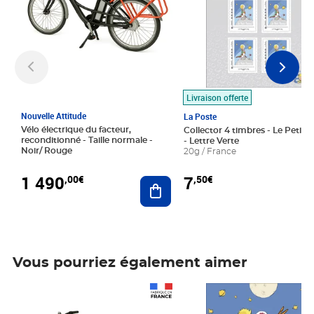
Livraison offerte
Nouvelle Attitude
La Poste
Vélo électrique du facteur,
Collector 4 timbres - Le Petit P
reconditionné - Taille normale -
- Lettre Verte
Noir/ Rouge
20g / France
1 490
7
,00€
,50€
Ajouter au panier
Vous pourriez également aimer
Prix 1 490,00€
Prix 7,50€