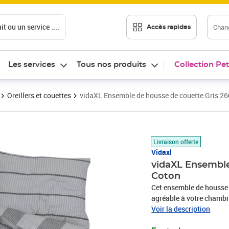
t ou un service ....
Chang
Accès rapides
Les services
Tous nos produits
Collection Pet
Oreillers et couettes
vidaXL Ensemble de housse de couette Gris 2
Prix 31,22€
Livraison offerte
Vidaxl
vidaXL Ensemble
Coton
Cet ensemble de housse 
agréable à votre chambre
fait de 100 % coton, un m
Voir la description
cette housse de couette 