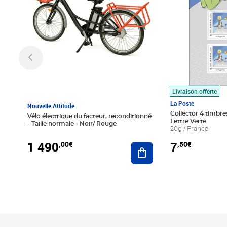
Livraison offerte
La Poste
Nouvelle Attitude
Collector 4 timbres
Vélo électrique du facteur, reconditionné
Lettre Verte
- Taille normale - Noir/ Rouge
20g / France
1 490
7
,00€
,50€
Ajouter au panier