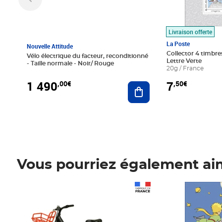
Livraison offerte
La Poste
Nouvelle Attitude
Collector 4 timbres
Vélo électrique du facteur, reconditionné
Lettre Verte
- Taille normale - Noir/ Rouge
20g / France
1 490
7
,00€
,50€
Ajouter au panier
Vous pourriez également ai
Prix 1 490,00€
Prix 7,50€