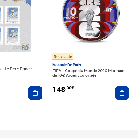
Nouveauté
Monnaie De Paris
 - Le Petit Prince -
FIFA – Coupe du Monde 2026 Monnaie
de 10€ Argent colorisée
148
,00€
Ajouter au panier
Ajoute