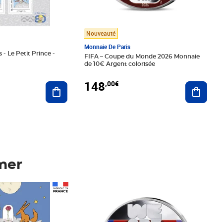
Nouveauté
Monnaie De Paris
 - Le Petit Prince -
FIFA – Coupe du Monde 2026 Monnaie
de 10€ Argent colorisée
148
,00€
Ajouter au panier
Ajoute
mer
Prix 148,00€