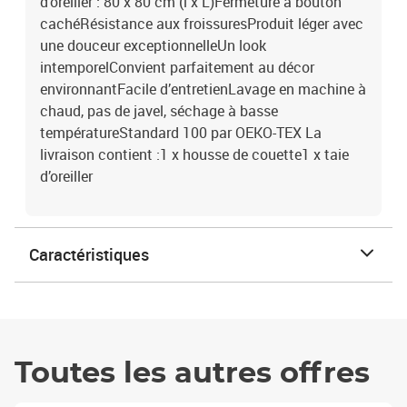
d'oreiller : 80 x 80 cm (l x L)Fermeture à bouton
cachéRésistance aux froissuresProduit léger avec
une douceur exceptionnelleUn look
intemporelConvient parfaitement au décor
environnantFacile d’entretienLavage en machine à
chaud, pas de javel, séchage à basse
températureStandard 100 par OEKO-TEX La
livraison contient :1 x housse de couette1 x taie
d’oreiller
Caractéristiques
Toutes les autres offres