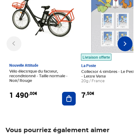
Livraison offerte
Nouvelle Attitude
La Poste
Vélo électrique du facteur,
Collector 4 timbres - Le Petit P
reconditionné - Taille normale -
- Lettre Verte
Noir/ Rouge
20g / France
1 490
7
,00€
,50€
Ajouter au panier
Vous pourriez également aimer