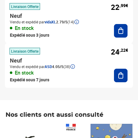
22
,99€
Livraison Offerte
Neuf
Vendu et expédié par
vidaXL
2.79/5
(14)
Ajouter
En stock
Expédié sous 3 jours
24
,22€
Livraison Offerte
Neuf
Vendu et expédié par
ASD
4.05/5
(38)
Ajouter
En stock
Expédié sous 7 jours
Nos clients ont aussi consulté
Prix 1 490,00€
Prix 7,50€