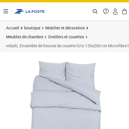
ontenu de la page
Accueil
boutique
Mobilier et décoration
Meubles de chambre
Oreillers et couettes
vidaXL Ensemble de housse de couette Gris 135x200 cm Microfibre 
Prix 22,32€
Prix 2
Prix 2