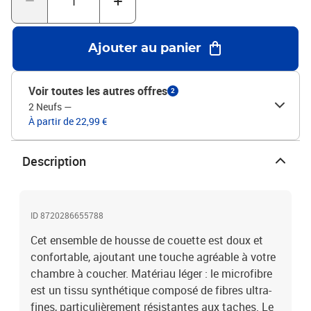
laver.Durabilité durable : cette housse de couette offre une longue
durabilité pour durer des années avec une meilleure résistance à la
décoloration et aux taches.Couleur : grisMatériau : tissu
Ajouter au panier
microfibre (100 % polyester)Taille de la housse de couette : 135 x
200 cm (l x L)Taille de la taie d'oreiller : 80 x 80 cm (l x L)Fermeture
à bouton cachéRésistance aux froissuresProduit léger avec une
Voir toutes les autres offres
2
douceur exceptionnelleUn look intemporelConvient parfaitement
2 Neufs
—
au décor environnantFacile d’entretienLavage en machine à
À partir de 22,99 €
chaud, pas de javel, séchage à basse températureStandard 100
par OEKO-TEX La livraison contient :1 x housse de couette1 x taie
d’oreiller
Description
ID 8720286655788
Cet ensemble de housse de couette est doux et
confortable, ajoutant une touche agréable à votre
chambre à coucher. Matériau léger : le microfibre
est un tissu synthétique composé de fibres ultra-
fines, particulièrement résistantes aux taches. Le