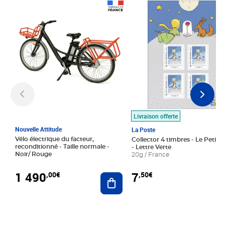
Prix 1 490,00€
Prix 7,50€
Livraison offerte
Nouvelle Attitude
La Poste
Vélo électrique du facteur,
Collector 4 timbres - Le Petit P
reconditionné - Taille normale -
- Lettre Verte
Noir/ Rouge
20g / France
1 490
7
,00€
,50€
Ajouter au panier