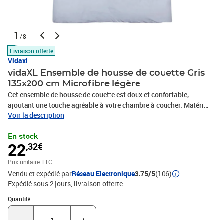
1
/8
Livraison offerte
Vidaxl
vidaXL Ensemble de housse de couette Gris
135x200 cm Microfibre légère
Cet ensemble de housse de couette est doux et confortable,
ajoutant une touche agréable à votre chambre à coucher. Matériau
léger : le microfibre est un tissu synthétique composé de fibres
Voir la description
ultra-fines, particulièrement résistantes aux taches. Le tissu en
En stock
microfibre est un excellent choix pour les ensembles de literie en
22
,32€
raison de sa légèreté, et de son nettoyage facile.Look élégant :
cette housse de couette est à la fois agréable au toucher et
Prix unitaire TTC
esthétique, avec une texture supplémentaire pour donner à votre
Vendu et expédié par
Réseau Electronique
3.75/5
(106)
chambre à coucher plus de style et d’élégance.Standard 100 par
Expédié sous 2 jours
livraison offerte
OEKO-TEX : l'ensemble est fabriqué dans l'usine OEKO-TEX
standard 100, un système de certification indépendant qui
Quantité : 1
Quantité
garantit la qualité.Facile à nettoyer : l'ensemble de housse de
couette et taie d'oreiller est facile à nettoyer dans la machine à