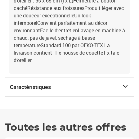
d'oreiller : 65 x 65 cm (l x L)Fermeture à bouton
cachéRésistance aux froissuresProduit léger avec
une douceur exceptionnelleUn look
intemporelConvient parfaitement au décor
environnantFacile d’entretienLavage en machine à
chaud, pas de javel, séchage à basse
températureStandard 100 par OEKO-TEX La
livraison contient :1 x housse de couette1 x taie
d’oreiller
Caractéristiques
Toutes les autres offres