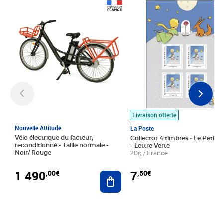
Prix 1 490,00€
Prix 7,50€
Livraison offerte
Nouvelle Attitude
La Poste
Vélo électrique du facteur,
Collector 4 timbres - Le Petit P
reconditionné - Taille normale -
- Lettre Verte
Noir/ Rouge
20g / France
1 490
7
,00€
,50€
Ajouter au panier