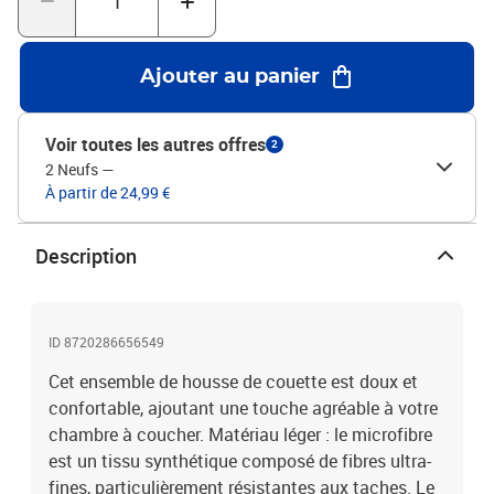
laver.Durabilité durable : cette housse de couette offre une longue
durabilité pour durer des années avec une meilleure résistance à la
décoloration et aux taches.Couleur : bordeauxMatériau : tissu
Ajouter au panier
microfibre (100 % polyester)Taille de la housse de couette : 140 x
200 cm (l x L)Taille de la taie d'oreiller : 65 x 65 cm (l x L)Fermeture
à bouton cachéRésistance aux froissuresProduit léger avec une
Voir toutes les autres offres
2
douceur exceptionnelleUn look intemporelConvient parfaitement
2 Neufs
—
au décor environnantFacile d’entretienLavage en machine à
À partir de 24,99 €
chaud, pas de javel, séchage à basse températureStandard 100
par OEKO-TEX La livraison contient :1 x housse de couette1 x taie
d’oreiller
Description
ID 8720286656549
Cet ensemble de housse de couette est doux et
confortable, ajoutant une touche agréable à votre
chambre à coucher. Matériau léger : le microfibre
est un tissu synthétique composé de fibres ultra-
fines, particulièrement résistantes aux taches. Le