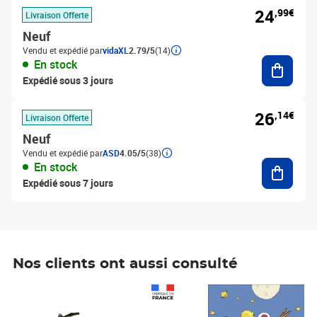
24
,99€
Livraison Offerte
Neuf
Vendu et expédié par
vidaXL
2.79/5
(14)
Ajouter
En stock
Expédié sous 3 jours
26
,14€
Livraison Offerte
Neuf
Vendu et expédié par
ASD
4.05/5
(38)
Ajouter
En stock
Expédié sous 7 jours
Nos clients ont aussi consulté
Prix 1 490,00€
Prix 7,50€