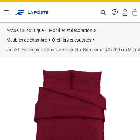
ontenu de la page
Accueil
boutique
Mobilier et décoration
Meubles de chambre
Oreillers et couettes
vidaXL Ensemble de housse de couette Bordeaux 140x200 cm Microf
Prix 24,32€
Prix 2
Prix 2