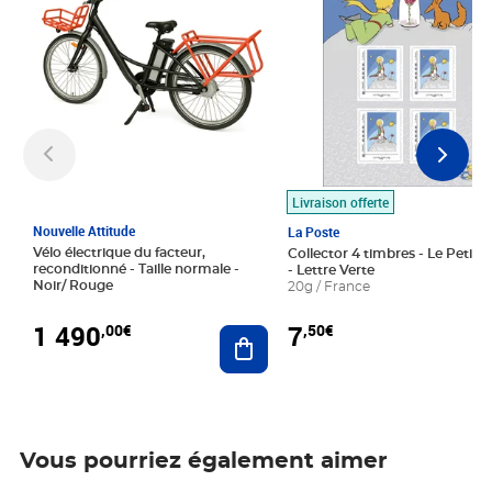
Livraison offerte
Nouvelle Attitude
La Poste
Vélo électrique du facteur,
Collector 4 timbres - Le Petit P
reconditionné - Taille normale -
- Lettre Verte
Noir/ Rouge
20g / France
1 490
7
,00€
,50€
Ajouter au panier
Vous pourriez également aimer