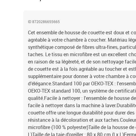
ID 8720286655665
Cet ensemble de housse de couette est doux et co
agréable à votre chambre à coucher. Matériau léger
synthétique composé de fibres ultra-fines, particu
taches. Le tissu en microfibre est un excellent cho
en raison de sa légèreté, et de son nettoyage faci
de couette est à la fois agréable au toucher et es
supplémentaire pour donner à votre chambre à cou
d’élégance.Standard 100 par OEKO-TEX : l'ensembl
OEKO-TEX standard 100, un système de certificati
qualité.Facile à nettoyer : l'ensemble de housse de 
facile à nettoyer dans la machine à laver.Durabilit
couette offre une longue durabilité pour durer de
résistance à la décoloration et aux taches.Couleur
microfibre (100 % polyester)Taille de la housse de 
L)Taille de la taie d'oreiller : 80 x 80 cm (l x L)Fe