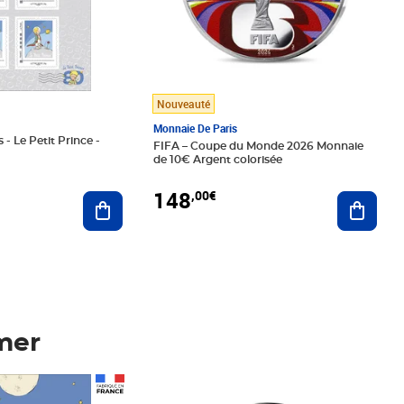
Nouveauté
Monnaie De Paris
 - Le Petit Prince -
FIFA – Coupe du Monde 2026 Monnaie
de 10€ Argent colorisée
148
,00€
Ajouter au panier
Ajoute
mer
Prix 148,00€