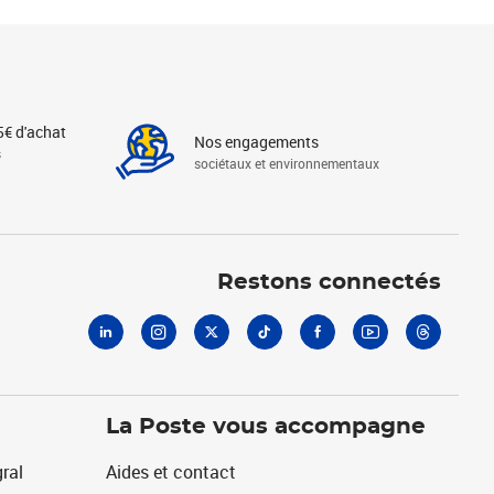
5€ d'achat
Nos engagements
s
sociétaux et environnementaux
Linkedin
Instagram
X
Tiktok
Facebook
Youtube
Threads
Restons connectés
La Poste vous accompagne
ral
Aides et contact