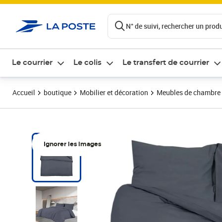
ontenu de la page
N° de suivi, rechercher un produi
Le courrier
Le colis
Le transfert de courrier
Accueil
boutique
Mobilier et décoration
Meubles de chambre
Ignorer les images