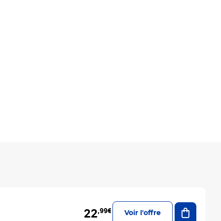
Ajouter a
22
,99€
Voir l'offre