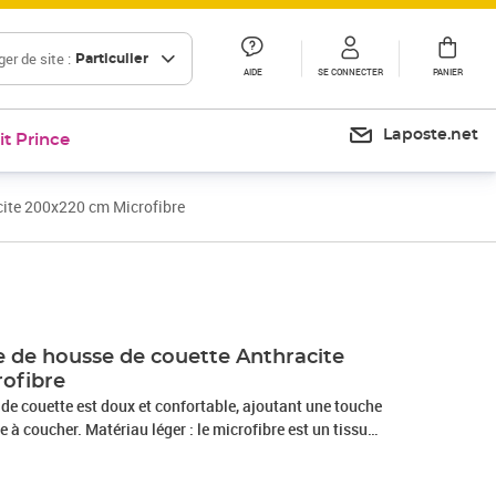
er de site :
Particulier
AIDE
SE CONNECTER
PANIER
Laposte.net
it Prince
cite 200x220 cm Microfibre
Prix 22,99€
Prix 25,04€
 de housse de couette Anthracite
ofibre
de couette est doux et confortable, ajoutant une touche
 à coucher. Matériau léger : le microfibre est un tissu
ibres ultra-fines, particulièrement résistantes aux taches.
t un excellent choix pour les ensembles de literie en raison de