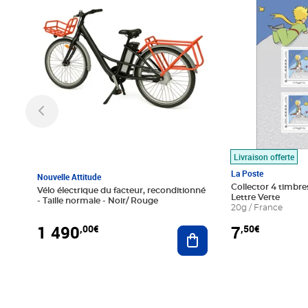
Livraison offerte
La Poste
Nouvelle Attitude
Collector 4 timbres
Vélo électrique du facteur, reconditionné
Lettre Verte
- Taille normale - Noir/ Rouge
20g / France
1 490
7
,00€
,50€
Ajouter au panier