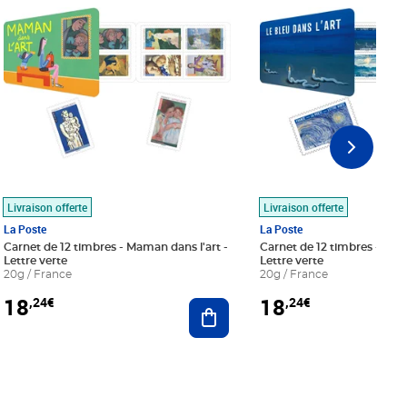
Livraison offerte
Livraison offerte
La Poste
La Poste
Carnet de 12 timbres - Maman dans l'art -
Carnet de 12 timbres - Le bl
Lettre verte
Lettre verte
20g / France
20g / France
18
18
,24€
,24€
r au panier
Ajouter au panier