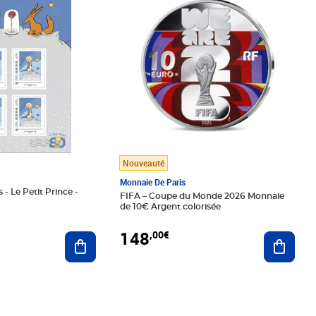
Nouveauté
Monnaie De Paris
 - Le Petit Prince -
FIFA – Coupe du Monde 2026 Monnaie
de 10€ Argent colorisée
148
,00€
Ajouter au panier
Ajoute