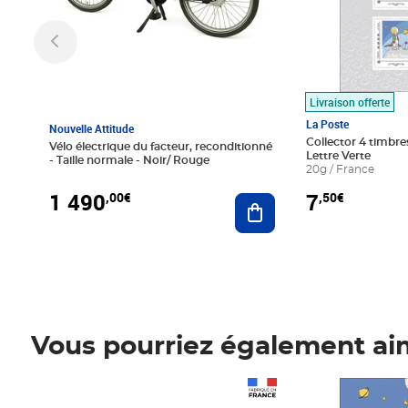
Livraison offerte
La Poste
Nouvelle Attitude
Collector 4 timbres
Vélo électrique du facteur, reconditionné
Lettre Verte
- Taille normale - Noir/ Rouge
20g / France
1 490
7
,00€
,50€
Ajouter au panier
Vous pourriez également ai
Prix 1 490,00€
Prix 7,50€