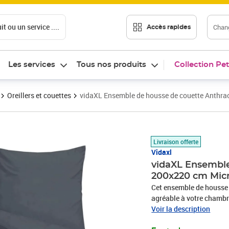
t ou un service ....
Chang
Accès rapides
Les services
Tous nos produits
Collection Pet
Oreillers et couettes
vidaXL Ensemble de housse de couette Anthra
Prix 22,89€
Livraison offerte
Vidaxl
vidaXL Ensemble
200x220 cm Micr
Cet ensemble de housse 
agréable à votre chambre
synthétique composé de f
Voir la description
Le tissu en microfibre es