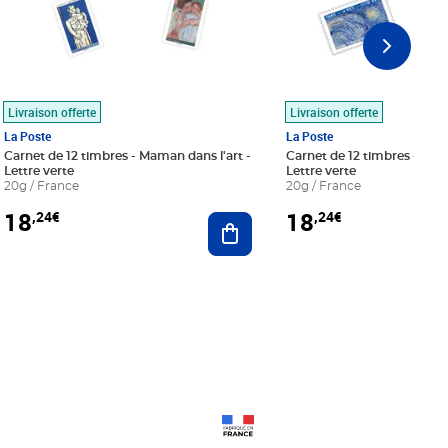
Livraison offerte
Livraison offerte
La Poste
La Poste
Carnet de 12 timbres - Maman dans l'art -
Carnet de 12 timbres - Le bl
Lettre verte
Lettre verte
20g / France
20g / France
18
18
,24€
,24€
r au panier
Ajouter au panier
Prix 18,24€
Prix 18,24€