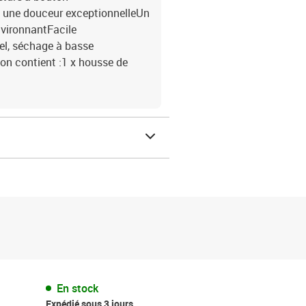
c une douceur exceptionnelleUn
nvironnantFacile
el, séchage à basse
on contient :1 x housse de
En stock
Expédié sous 3 jours