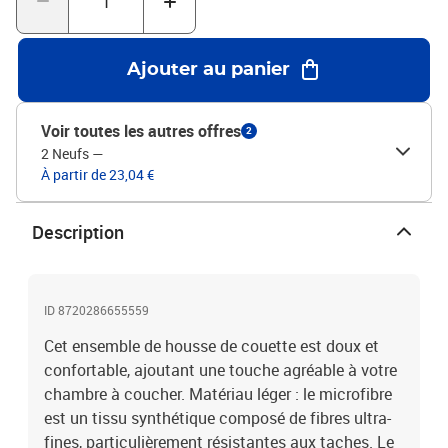
laver.Durabilité durable : cette housse de couette offre une longue
durabilité pour durer des années avec une meilleure résistance à la
décoloration et aux taches.Couleur : anthraciteMatériau : tissu
Ajouter au panier
microfibre (100 % polyester)Taille de la housse de couette : 140 x
200 cm (l x L)Taille de la taie d'oreiller : 60 x 70 cm (l x L)Fermeture
à bouton cachéRésistance aux froissuresProduit léger avec une
Voir toutes les autres offres
2
douceur exceptionnelleUn look intemporelConvient parfaitement
2 Neufs
—
au décor environnantFacile d’entretienLavage en machine à
À partir de 23,04 €
chaud, pas de javel, séchage à basse températureStandard 100
par OEKO-TEX La livraison contient :1 x housse de couette1 x taie
d’oreiller
Description
ID 8720286655559
Cet ensemble de housse de couette est doux et
confortable, ajoutant une touche agréable à votre
chambre à coucher. Matériau léger : le microfibre
est un tissu synthétique composé de fibres ultra-
fines, particulièrement résistantes aux taches. Le