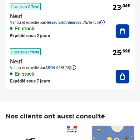
23
,04€
Livraison Offerte
Neuf
Vendu et expédié par
Réseau Electronique
3.75/5
(106)
Ajouter
En stock
Expédié sous 2 jours
25
,69€
Livraison Offerte
Neuf
Vendu et expédié par
ASD
4.05/5
(38)
Ajouter
En stock
Expédié sous 7 jours
Nos clients ont aussi consulté
Prix 1 490,00€
Prix 7,50€