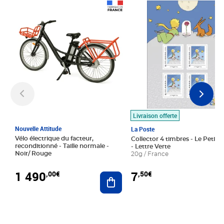
Prix 1 490,00€
Prix 7,50€
Livraison offerte
Nouvelle Attitude
La Poste
Vélo électrique du facteur,
Collector 4 timbres - Le Petit P
reconditionné - Taille normale -
- Lettre Verte
Noir/ Rouge
20g / France
1 490
7
,00€
,50€
Ajouter au panier