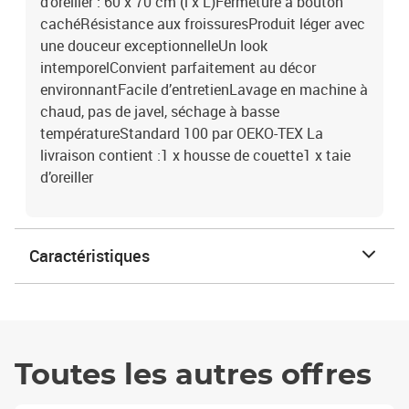
d'oreiller : 60 x 70 cm (l x L)Fermeture à bouton
cachéRésistance aux froissuresProduit léger avec
une douceur exceptionnelleUn look
intemporelConvient parfaitement au décor
environnantFacile d’entretienLavage en machine à
chaud, pas de javel, séchage à basse
températureStandard 100 par OEKO-TEX La
livraison contient :1 x housse de couette1 x taie
d’oreiller
Caractéristiques
Toutes les autres offres