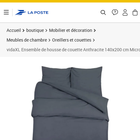
ontenu de la page
Accueil
boutique
Mobilier et décoration
Meubles de chambre
Oreillers et couettes
vidaXL Ensemble de housse de couette Anthracite 140x200 cm Micro
Prix 22,99€
Prix 2
Prix 2