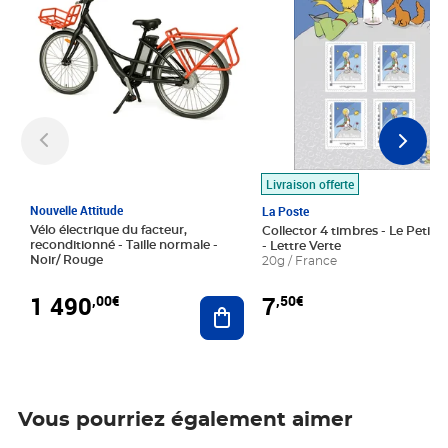
Livraison offerte
Nouvelle Attitude
La Poste
Vélo électrique du facteur,
Collector 4 timbres - Le Petit P
reconditionné - Taille normale -
- Lettre Verte
Noir/ Rouge
20g / France
1 490
7
,00€
,50€
Ajouter au panier
Vous pourriez également aimer