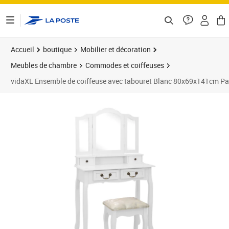
ontenu de la page
Accueil
boutique
Mobilier et décoration
Meubles de chambre
Commodes et coiffeuses
vidaXL Ensemble de coiffeuse avec tabouret Blanc 80x69x141cm P
Prix 119,89€
Prix 1