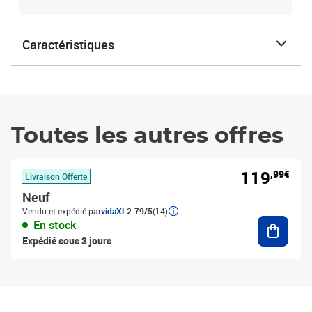
Caractéristiques
Toutes les autres offres
119
,99€
Livraison Offerte
Neuf
Vendu et expédié par
vidaXL
2.79/5
(14)
Ajouter
En stock
Expédié sous 3 jours