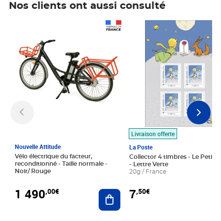
Nos clients ont aussi consulté
Prix 1 490,00€
Prix 7,50€
Livraison offerte
Nouvelle Attitude
La Poste
Vélo électrique du facteur,
Collector 4 timbres - Le Petit P
reconditionné - Taille normale -
- Lettre Verte
Noir/ Rouge
20g / France
1 490
7
,00€
,50€
Ajouter au panier