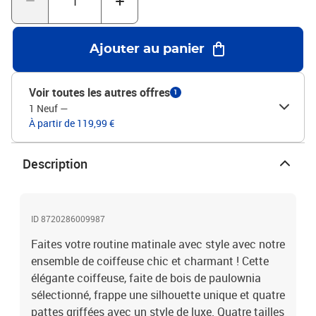
40 x 75/141 cm (l x P x H)Dimensions du tabouret : 38 x 29 x 45 cm
(l x P x H)Avec 2 grands tiroirs, 2 petits tiroirs et 1 compartiment
ouvertAvec 1 grand miroir et 2 petits miroirsL'assemblage est
Ajouter au panier
requisLa livraison contient:1 x coiffeuse1 x tabouret
Voir toutes les autres offres
1
1 Neuf
—
À partir de 119,99 €
Description
ID 8720286009987
Faites votre routine matinale avec style avec notre
ensemble de coiffeuse chic et charmant ! Cette
élégante coiffeuse, faite de bois de paulownia
sélectionné, frappe une silhouette unique et quatre
pattes griffées avec un style de luxe. Quatre tailles