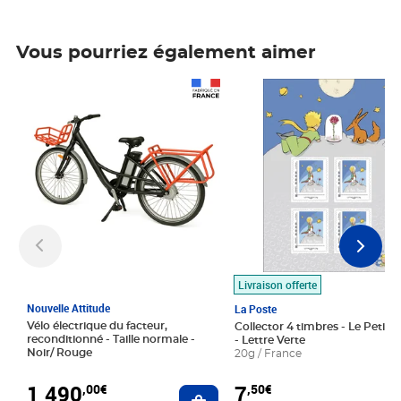
Vous pourriez également aimer
Prix 1 490,00€
Prix 7,50€
Livraison offerte
Nouvelle Attitude
La Poste
Vélo électrique du facteur,
Collector 4 timbres - Le Petit P
reconditionné - Taille normale -
- Lettre Verte
Noir/ Rouge
20g / France
1 490
7
,00€
,50€
Ajouter au panier