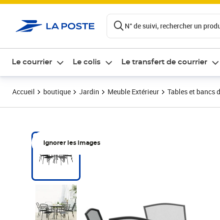
ontenu de la page
N° de suivi, rechercher un produi
Le courrier
Le colis
Le transfert de courrier
Accueil
boutique
Jardin
Meuble Extérieur
Tables et bancs d
Ignorer les images