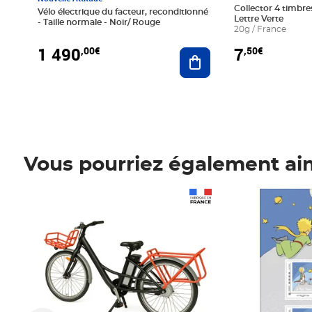
Collector 4 timbres
Vélo électrique du facteur, reconditionné
Lettre Verte
- Taille normale - Noir/ Rouge
20g / France
1 490
7
,00€
,50€
Ajouter au panier
Vous pourriez également ai
Prix 1 490,00€
Prix 7,50€