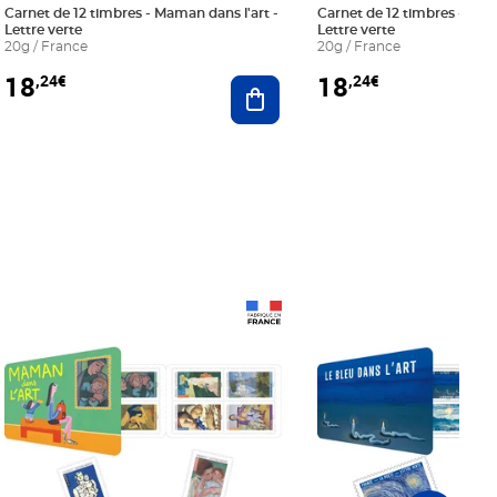
Carnet de 12 timbres - Maman dans l'art -
Carnet de 12 timbres - Le bl
Lettre verte
Lettre verte
20g / France
20g / France
18
18
,24€
,24€
r au panier
Ajouter au panier
Prix 18,24€
Prix 18,24€