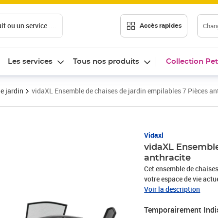
t ou un service ....
Chang
Accès rapides
Les services
Tous nos produits
Collection Pet
e jardin
vidaXL Ensemble de chaises de jardin empilables 7 Pièces an
Vidaxl
vidaXL Ensemble 
anthracite
Cet ensemble de chaises
votre espace de vie actuel
cet ensemble de bar de j
Voir la description
exceptionnellement dur et
Temporairement Indi
poudre de la surface de l