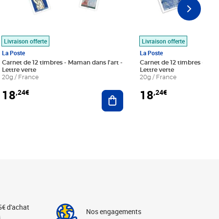
Livraison offerte
Livraison offerte
La Poste
La Poste
Carnet de 12 timbres - Maman dans l'art -
Carnet de 12 timbres - Le bl
Lettre verte
Lettre verte
20g / France
20g / France
18
18
,24€
,24€
r au panier
Ajouter au panier
5€ d'achat
Nos engagements
s