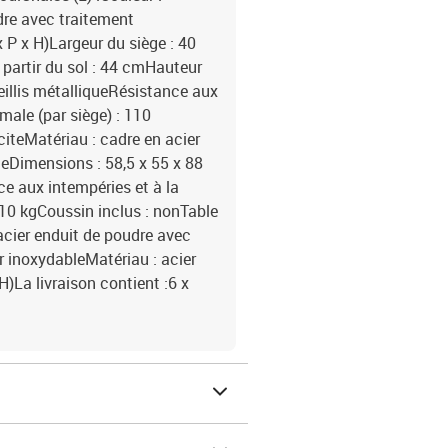
dre avec traitement
 P x H)Largeur du siège : 40
partir du sol : 44 cmHauteur
eillis métalliqueRésistance aux
male (par siège) : 110
citeMatériau : cadre en acier
eDimensions : 58,5 x 55 x 88
ce aux intempéries et à la
110 kgCoussin inclus : nonTable
acier enduit de poudre avec
r inoxydableMatériau : acier
)La livraison contient :6 x