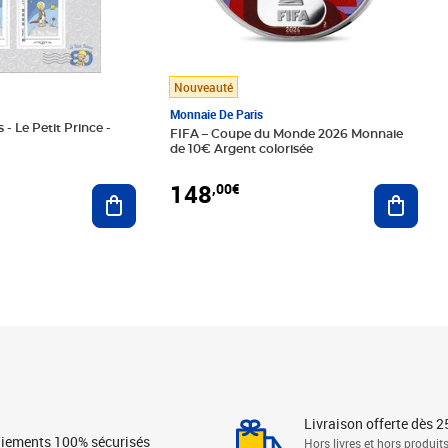
Nouveauté
Monnaie De Paris
 - Le Petit Prince -
FIFA – Coupe du Monde 2026 Monnaie
de 10€ Argent colorisée
148
,00€
Ajouter au panier
Ajoute
Livraison offerte dès 2
iements 100% sécurisés
Hors livres et hors produit