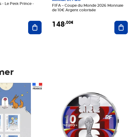
 - Le Petit Prince -
FIFA – Coupe du Monde 2026 Monnaie
de 10€ Argent colorisée
148
,00€
Ajouter au panier
Ajoute
mer
Prix 148,00€