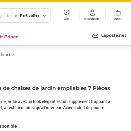
er de site :
Particulier
AIDE
SE CONNECTER
PANIER
Laposte.net
it Prince
thracite
de chaises de jardin empilables 7 Pièces
 de jardin avec un look élégant est un supplément frappant à
, à l'extérieur ainsi qu'à l'intérieur. Acier enduit de poudre :
ardin est fabriqué en acier enduit de poudre, un matériau
 solide. Elle offre robustesse et stabilité. Le revêtement en
sponible
'acier crée une couche protectrice contre la rouille, la