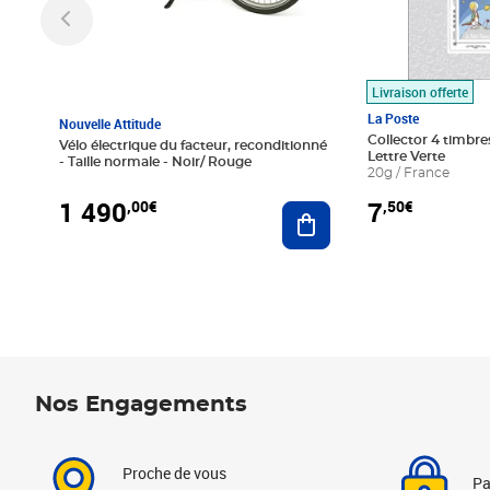
Livraison offerte
La Poste
Nouvelle Attitude
Collector 4 timbres
Vélo électrique du facteur, reconditionné
Lettre Verte
- Taille normale - Noir/ Rouge
20g / France
1 490
7
,00€
,50€
Ajouter au panier
Nos Engagements
Proche de vous
Pa