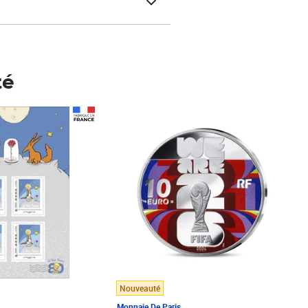
té
Prix 148,00€
Nouveauté
Monnaie De Paris