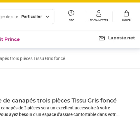
er de site :
Particulier
AIDE
SE CONNECTER
PANIER
Laposte.net
it Prince
pés trois pièces Tissu Gris foncé
Prix 974,99€
de canapés trois pièces Tissu Gris foncé
canapés de 3 pièces sera un excellent accessoire à votre
ous ayez besoin d'un espace d'assise confortable dans votre
haitiez un accessoire agréable et sophistiqué pour votre
anapés sera un excellent choix ! L'ensemble de canapés
salon et de coussins épais et rembourrés pour un confort