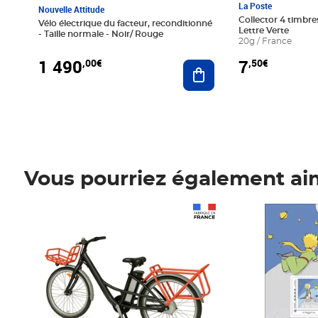
La Poste
Nouvelle Attitude
Collector 4 timbres
Vélo électrique du facteur, reconditionné
Lettre Verte
- Taille normale - Noir/ Rouge
20g / France
1 490
7
,00€
,50€
Ajouter au panier
Vous pourriez également ai
Prix 1 490,00€
Prix 7,50€