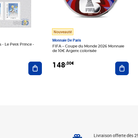
Nouveauté
Monnaie De Paris
 - Le Petit Prince -
FIFA – Coupe du Monde 2026 Monnaie
de 10€ Argent colorisée
148
,00€
Ajouter au panier
Ajoute
Livraison offerte dès 2