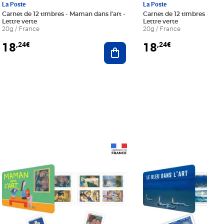
La Poste
La Poste
Carnet de 12 timbres - Maman dans l'art -
Carnet de 12 timbres - Le bl
Lettre verte
Lettre verte
20g / France
20g / France
18
18
,24€
,24€
r au panier
Ajouter au panier
Prix 18,24€
Prix 18,24€