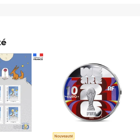
té
Prix 148,00€
Nouveauté