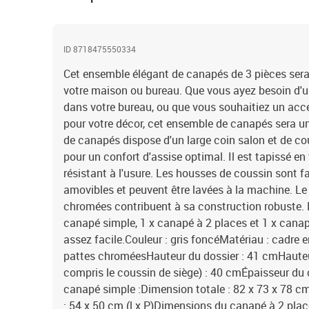
ID 8718475550334
Cet ensemble élégant de canapés de 3 pièces sera
votre maison ou bureau. Que vous ayez besoin d'u
dans votre bureau, ou que vous souhaitiez un acce
pour votre décor, cet ensemble de canapés sera un
de canapés dispose d'un large coin salon et de co
pour un confort d'assise optimal. Il est tapissé en 
résistant à l'usure. Les housses de coussin sont fa
amovibles et peuvent être lavées à la machine. Le 
chromées contribuent à sa construction robuste. 
canapé simple, 1 x canapé à 2 places et 1 x canap
assez facile.Couleur : gris foncéMatériau : cadre e
pattes chroméesHauteur du dossier : 41 cmHauteur 
compris le coussin de siège) : 40 cmÉpaisseur d
canapé simple :Dimension totale : 82 x 73 x 78 cm
: 54 x 50 cm (l x P)Dimensions du canapé à 2 plac