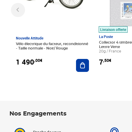
Livraison offerte
La Poste
Nouvelle Attitude
Collector 4 timbres
Vélo électrique du facteur, reconditionné
Lettre Verte
- Taille normale - Noir/ Rouge
20g / France
1 490
7
,00€
,50€
Ajouter au panier
Nos Engagements