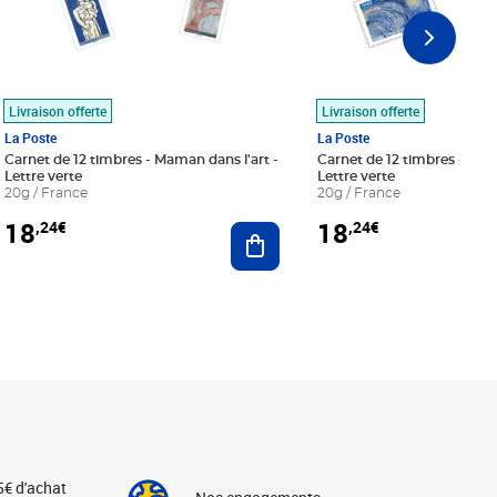
Livraison offerte
Livraison offerte
La Poste
La Poste
Carnet de 12 timbres - Maman dans l'art -
Carnet de 12 timbres - Le bl
Lettre verte
Lettre verte
20g / France
20g / France
18
18
,24€
,24€
r au panier
Ajouter au panier
5€ d'achat