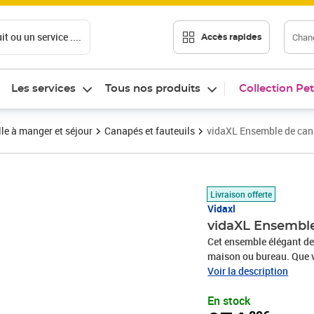
t ou un service ....
Chang
Accès rapides
Les services
Tous nos produits
Collection Pet
le à manger et séjour
Canapés et fauteuils
vidaXL Ensemble de cana
Prix 974,89€
Livraison offerte
Vidaxl
vidaXL Ensemble 
Cet ensemble élégant de 
maison ou bureau. Que v
bureau, ou que vous sou
Voir la description
décor, cet ensemble de c
En stock
dispose d'un large coin 