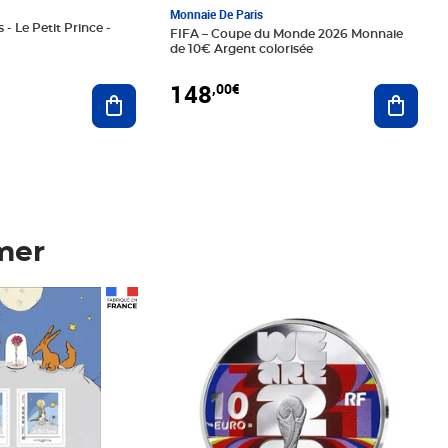
Monnaie De Paris
 - Le Petit Prince -
FIFA – Coupe du Monde 2026 Monnaie
de 10€ Argent colorisée
148
,00€
Ajouter au panier
Ajoute
mer
Prix 148,00€