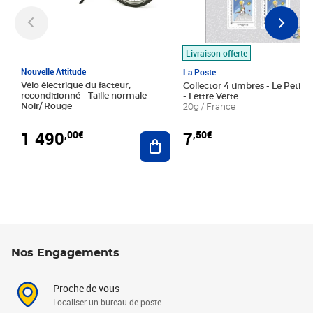
Livraison offerte
Nouvelle Attitude
La Poste
Vélo électrique du facteur,
Collector 4 timbres - Le Petit P
reconditionné - Taille normale -
- Lettre Verte
Noir/ Rouge
20g / France
1 490
7
,00€
,50€
Ajouter au panier
Nos Engagements
Proche de vous
Localiser un bureau de poste