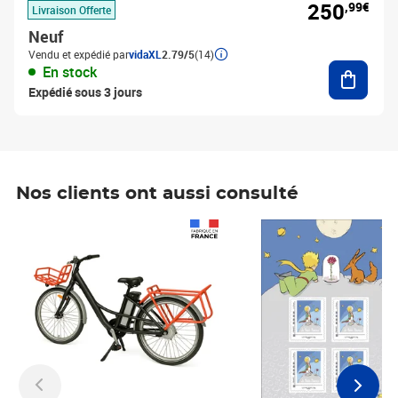
250
,99€
Livraison Offerte
Neuf
Vendu et expédié par
vidaXL
2.79/5
(14)
Ajouter
En stock
Expédié sous 3 jours
Nos clients ont aussi consulté
Prix 1 490,00€
Prix 7,50€