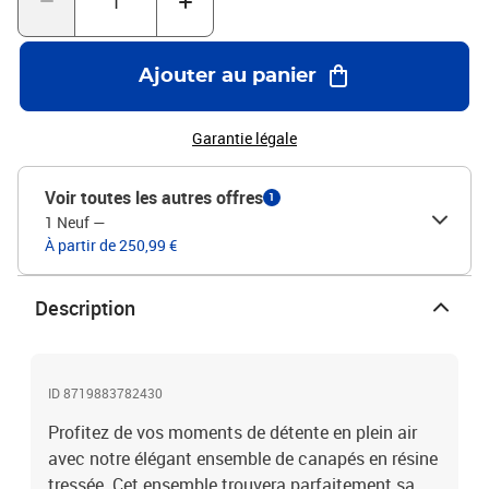
de pluie, de neige et de gel.Couleur : Poly rotin gris + coussins gris
foncéMatériau : Structure en acier thermolaqué + rotin
synthétiqueMatériau de la housse de coussin : 100 %
Ajouter au panier
polyesterDimensions du canapé d'angle : 69,5 x 69,5 x 63 cm (l x P
x H)Dimensions du canapé du milieu : 69,5 x 69,5 x 63 cm (l x P x
H)Épaisseur du coussin : 6 cmLa livraison comprend :1 canapé
Garantie légale
d'angle droit1 canapé d'angle gauche2 canapés du milieu4
coussins d'assise6 coussins de dossier
Voir toutes les autres offres
1
1 Neuf
—
À partir de 250,99 €
Description
ID 8719883782430
Profitez de vos moments de détente en plein air
avec notre élégant ensemble de canapés en résine
tressée. Cet ensemble trouvera parfaitement sa