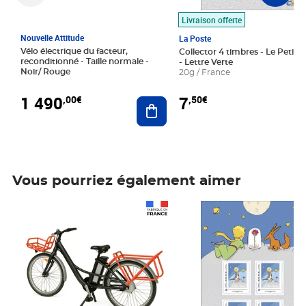
Livraison offerte
Nouvelle Attitude
La Poste
Vélo électrique du facteur,
Collector 4 timbres - Le Petit P
reconditionné - Taille normale -
- Lettre Verte
Noir/ Rouge
20g / France
1 490
7
,00€
,50€
Ajouter au panier
Vous pourriez également aimer
Prix 1 490,00€
Prix 7,50€