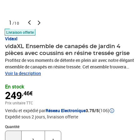
1
/10
Livraison offerte
Vidaxl
vidaXL Ensemble de canapés de jardin 4
pièces avec coussins en résine tressée grise
Profitez de vos moments de détente en plein air avec notre élégant
ensemble de canapés en résine tressée. Cet ensemble trouvera
parfaitement sa place dans les cours, au bord de la piscine, dans
Voir la description
les jardins, etc. Fabriqué en résine tressée tressée à la main sur
En stock
une structure en acier thermolaqué, cet ensemble est solide,
249
,46€
robuste et résistant aux intempéries. Grâce à sa résine tressée
résistante aux intempéries, il est facile à nettoyer, résistant et
Prix unitaire TTC
adapté à un usage quotidien. Ses larges accoudoirs et ses
Vendu et expédié par
Réseau Electronique
3.75/5
(106)
coussins d'assise et de dossier épais et rembourrés offrent un
Expédié sous 2 jours
livraison offerte
confort optimal. Les pieds réglables assurent la stabilité sur les
surfaces irrégulières. La livraison comprend 2 canapés d'angle, 2
Quantité : 1
Quantité
canapés centraux, 4 coussins d'assise et 6 coussins de dossier.
Remarque : nous vous recommandons de couvrir l'ensemble en cas